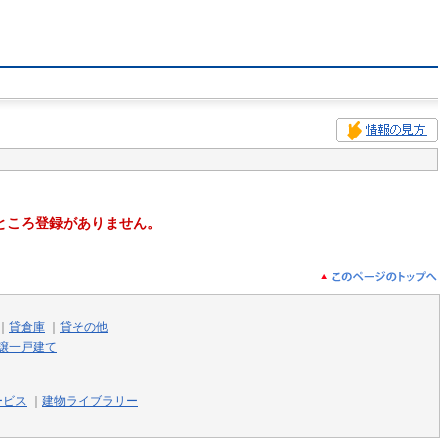
ところ登録がありません。
｜
貸倉庫
｜
貸その他
譲一戸建て
ービス
｜
建物ライブラリー