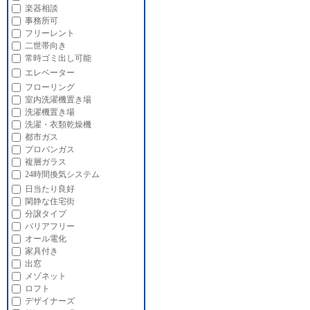
楽器相談
事務所可
フリーレント
二世帯向き
常時ゴミ出し可能
エレベーター
フローリング
室内洗濯機置き場
洗濯機置き場
洗濯・衣類乾燥機
都市ガス
プロパンガス
複層ガラス
24時間換気システム
日当たり良好
閑静な住宅街
分譲タイプ
バリアフリー
オール電化
家具付き
出窓
メゾネット
ロフト
デザイナーズ