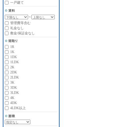
一戸建て
～
管理費等含む
礼金なし
敷金/保証金なし
1R
1K
1DK
1LDK
2K
2DK
2LDK
3K
3DK
3LDK
4K
4DK
4LDK以上