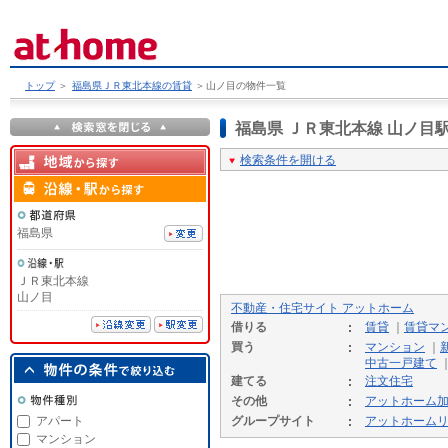
トップ
＞
福島県ＪＲ東北本線の賃貸
＞
山ノ目の物件一覧
福島県 ＪＲ東北本線 山ノ
検索条件を開ける
福島県
ＪＲ東北本線
山ノ目
不動産・住宅サイト アットホーム
借りる
賃貸
｜
賃貸マ
買う
マンション
｜
中古一戸建て
建てる
注文住宅
その他
アットホーム
アパート
グループサイト
アットホーム
マンション