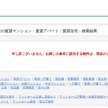
目駅の賃貸マンション・賃貸アパート・賃貸住宅
：検索結果
申し訳ございません。お探しの条件に該当する物件は、現在の
ンション
｜
賃貸アパート
｜
賃貸一戸建て
｜
貸店舗
｜
貸事務所
｜
貸駐車場
｜
貸土地
新築マンション・分譲マンション
｜
中古マンション
｜
一戸建て
｜
新築一戸建て・分
｜
土地
｜
売店舗
｜
売事務所
｜
売その他
加盟店を探す
｜
アットホーム引越し見積もり
｜
アットホーム不動産一括査定依頼サ
リゾート
｜
アットホーム投資
｜
官公庁物件