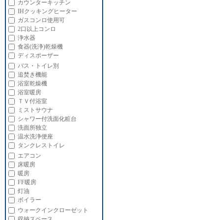
カウンターキッチン
IHクッキングヒーター
ガスコンロ使用可
2口以上コンロ
浄水器
食器(洗浄)乾燥機
ディスポーザー
バス・トイレ別
追焚き機能
浴室乾燥機
浴室暖房
ＴＶ付浴室
ミストサウナ
シャワー付洗面化粧台
洗面所独立
温水洗浄便座
タンクレストイレ
エアコン
床暖房
暖房
FF暖房
灯油
ボイラー
ウォークインクローゼット
収納スペース