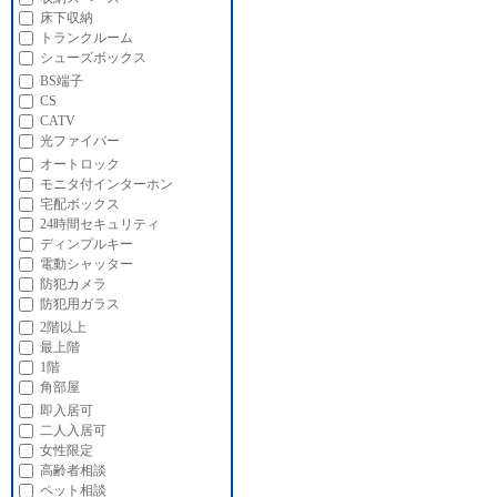
床下収納
トランクルーム
シューズボックス
BS端子
CS
CATV
光ファイバー
オートロック
モニタ付インターホン
宅配ボックス
24時間セキュリティ
ディンプルキー
電動シャッター
防犯カメラ
防犯用ガラス
2階以上
最上階
1階
角部屋
即入居可
二人入居可
女性限定
高齢者相談
ペット相談