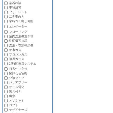
楽器相談
事務所可
フリーレント
二世帯向き
常時ゴミ出し可能
エレベーター
フローリング
室内洗濯機置き場
洗濯機置き場
洗濯・衣類乾燥機
都市ガス
プロパンガス
複層ガラス
24時間換気システム
日当たり良好
閑静な住宅街
分譲タイプ
バリアフリー
オール電化
家具付き
出窓
メゾネット
ロフト
デザイナーズ