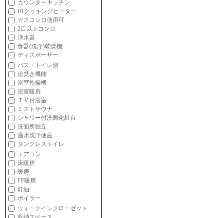
カウンターキッチン
IHクッキングヒーター
ガスコンロ使用可
2口以上コンロ
浄水器
食器(洗浄)乾燥機
ディスポーザー
バス・トイレ別
追焚き機能
浴室乾燥機
浴室暖房
ＴＶ付浴室
ミストサウナ
シャワー付洗面化粧台
洗面所独立
温水洗浄便座
タンクレストイレ
エアコン
床暖房
暖房
FF暖房
灯油
ボイラー
ウォークインクローゼット
収納スペース