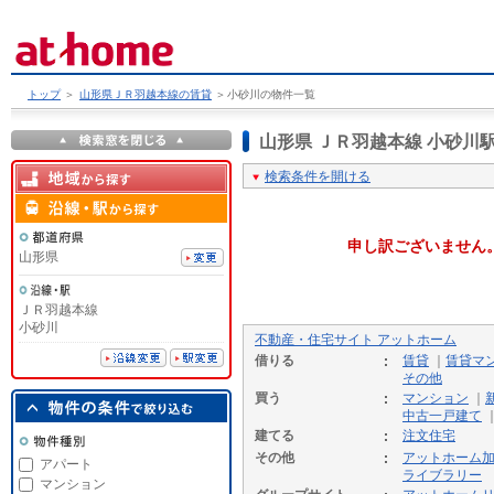
トップ
＞
山形県ＪＲ羽越本線の賃貸
＞
小砂川の物件一覧
山形県 ＪＲ羽越本線 小砂
検索条件を開ける
申し訳ございません
山形県
ＪＲ羽越本線
小砂川
不動産・住宅サイト アットホーム
借りる
賃貸
｜
賃貸マ
その他
買う
マンション
｜
中古一戸建て
建てる
注文住宅
その他
アットホーム
アパート
ライブラリー
マンション