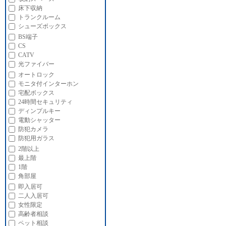
床下収納
トランクルーム
シューズボックス
BS端子
CS
CATV
光ファイバー
オートロック
モニタ付インターホン
宅配ボックス
24時間セキュリティ
ディンプルキー
電動シャッター
防犯カメラ
防犯用ガラス
2階以上
最上階
1階
角部屋
即入居可
二人入居可
女性限定
高齢者相談
ペット相談