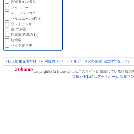
外観タイル張り
バルコニー
ルーフバルコニー
バルコニー2面以上
ウッドデッキ
庭(専用庭)
駐車場(近隣含む)
駐輪場
バイク置き場
個人情報保護方針
利用規約
パーソナルデータの外部送信に関するポリシ
Copyright(c) At Home Co.,Ltd.
このサイトに掲載している情報の
賃貸や不動産はアットホーム-賃貸マ