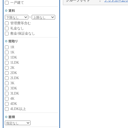
グループサイト
アットホーム
一戸建て
～
管理費等含む
礼金なし
敷金/保証金なし
1R
1K
1DK
1LDK
2K
2DK
2LDK
3K
3DK
3LDK
4K
4DK
4LDK以上