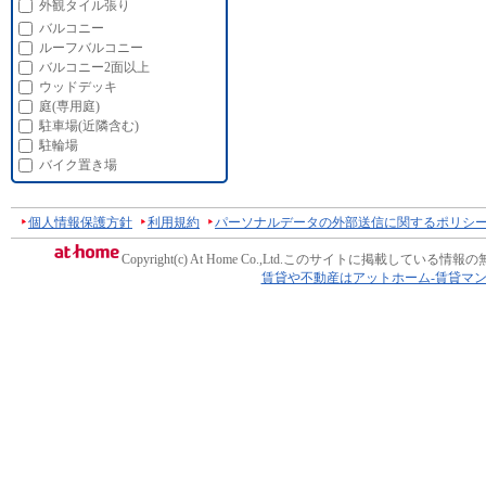
外観タイル張り
バルコニー
ルーフバルコニー
バルコニー2面以上
ウッドデッキ
庭(専用庭)
駐車場(近隣含む)
駐輪場
バイク置き場
個人情報保護方針
利用規約
パーソナルデータの外部送信に関するポリシ
Copyright(c) At Home Co.,Ltd.
このサイトに掲載している情報の
賃貸や不動産はアットホーム-賃貸マ