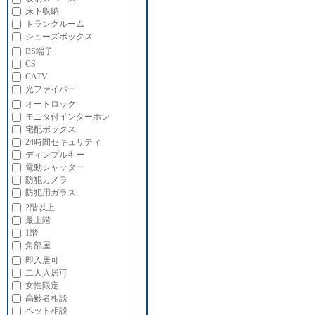
床下収納
トランクルーム
シューズボックス
BS端子
CS
CATV
光ファイバー
オートロック
モニタ付インターホン
宅配ボックス
24時間セキュリティ
ディンプルキー
電動シャッター
防犯カメラ
防犯用ガラス
2階以上
最上階
1階
角部屋
即入居可
二人入居可
女性限定
高齢者相談
ペット相談