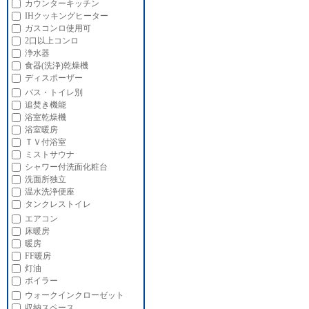
カウンターキッチン
IHクッキングヒーター
ガスコンロ使用可
2口以上コンロ
浄水器
食器(洗浄)乾燥機
ディスポーザー
バス・トイレ別
追焚き機能
浴室乾燥機
浴室暖房
ＴＶ付浴室
ミストサウナ
シャワー付洗面化粧台
洗面所独立
温水洗浄便座
タンクレストイレ
エアコン
床暖房
暖房
FF暖房
灯油
ボイラー
ウォークインクローゼット
収納スペース