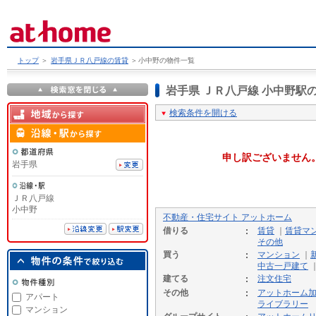
トップ
＞
岩手県ＪＲ八戸線の賃貸
＞
小中野の物件一覧
岩手県 ＪＲ八戸線 小中野
検索条件を開ける
申し訳ございません
岩手県
ＪＲ八戸線
小中野
不動産・住宅サイト アットホーム
借りる
賃貸
｜
賃貸マ
その他
買う
マンション
｜
中古一戸建て
建てる
注文住宅
その他
アットホーム
アパート
ライブラリー
マンション