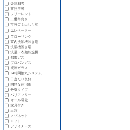
楽器相談
事務所可
フリーレント
二世帯向き
常時ゴミ出し可能
エレベーター
フローリング
室内洗濯機置き場
洗濯機置き場
洗濯・衣類乾燥機
都市ガス
プロパンガス
複層ガラス
24時間換気システム
日当たり良好
閑静な住宅街
分譲タイプ
バリアフリー
オール電化
家具付き
出窓
メゾネット
ロフト
デザイナーズ