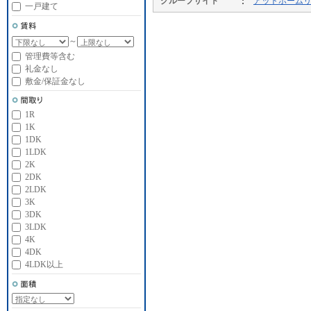
グループサイト
アットホーム
一戸建て
～
管理費等含む
礼金なし
敷金/保証金なし
1R
1K
1DK
1LDK
2K
2DK
2LDK
3K
3DK
3LDK
4K
4DK
4LDK以上