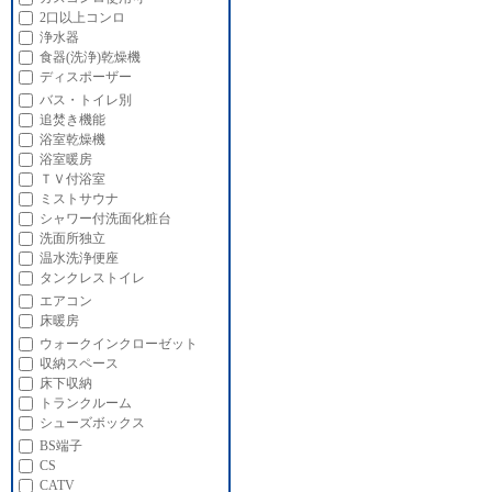
2口以上コンロ
浄水器
食器(洗浄)乾燥機
ディスポーザー
バス・トイレ別
追焚き機能
浴室乾燥機
浴室暖房
ＴＶ付浴室
ミストサウナ
シャワー付洗面化粧台
洗面所独立
温水洗浄便座
タンクレストイレ
エアコン
床暖房
ウォークインクローゼット
収納スペース
床下収納
トランクルーム
シューズボックス
BS端子
CS
CATV