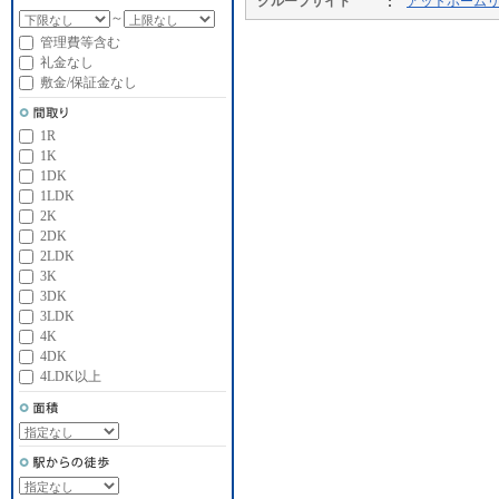
グループサイト
アットホーム
～
管理費等含む
礼金なし
敷金/保証金なし
1R
1K
1DK
1LDK
2K
2DK
2LDK
3K
3DK
3LDK
4K
4DK
4LDK以上