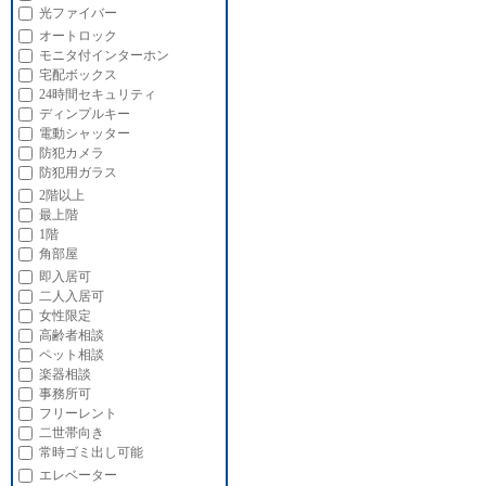
光ファイバー
オートロック
モニタ付インターホン
宅配ボックス
24時間セキュリティ
ディンプルキー
電動シャッター
防犯カメラ
防犯用ガラス
2階以上
最上階
1階
角部屋
即入居可
二人入居可
女性限定
高齢者相談
ペット相談
楽器相談
事務所可
フリーレント
二世帯向き
常時ゴミ出し可能
エレベーター