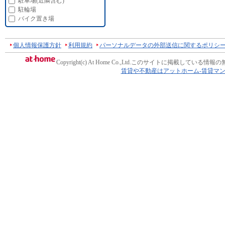
駐車場(近隣含む)
駐輪場
バイク置き場
個人情報保護方針
利用規約
パーソナルデータの外部送信に関するポリシ
Copyright(c) At Home Co.,Ltd.
このサイトに掲載している情報の
賃貸や不動産はアットホーム-賃貸マ