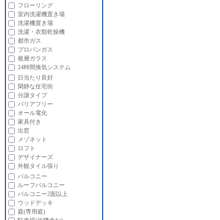
フローリング
室内洗濯機置き場
洗濯機置き場
洗濯・衣類乾燥機
都市ガス
プロパンガス
複層ガラス
24時間換気システム
日当たり良好
閑静な住宅街
分譲タイプ
バリアフリー
オール電化
家具付き
出窓
メゾネット
ロフト
デザイナーズ
外観タイル張り
バルコニー
ルーフバルコニー
バルコニー2面以上
ウッドデッキ
庭(専用庭)