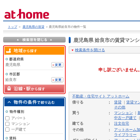
トップ
＞
鹿児島県の賃貸
＞
鹿児島県姶良市の物件一覧
鹿児島県 姶良市の賃貸マン
検索条件を開ける
鹿児島県
申し訳ございません
姶良市
不動産・住宅サイト アットホーム
借りる
賃貸
｜
賃貸マ
その他
買う
マンション
｜
中古一戸建て
アパート
建てる
注文住宅
マンション
一戸建て
その他
アットホーム
ライブラリー