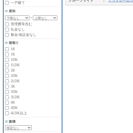
グループサイト
アットホーム
一戸建て
～
管理費等含む
礼金なし
敷金/保証金なし
1R
1K
1DK
1LDK
2K
2DK
2LDK
3K
3DK
3LDK
4K
4DK
4LDK以上