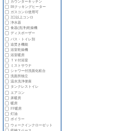
カウンターキッチン
IHクッキングヒーター
ガスコンロ使用可
2口以上コンロ
浄水器
食器(洗浄)乾燥機
ディスポーザー
バス・トイレ別
追焚き機能
浴室乾燥機
浴室暖房
ＴＶ付浴室
ミストサウナ
シャワー付洗面化粧台
洗面所独立
温水洗浄便座
タンクレストイレ
エアコン
床暖房
暖房
FF暖房
灯油
ボイラー
ウォークインクローゼット
収納スペース