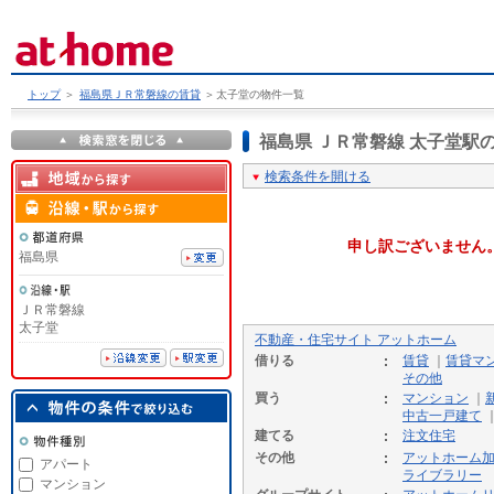
トップ
＞
福島県ＪＲ常磐線の賃貸
＞
太子堂の物件一覧
福島県 ＪＲ常磐線 太子堂
検索条件を開ける
申し訳ございません
福島県
ＪＲ常磐線
太子堂
不動産・住宅サイト アットホーム
借りる
賃貸
｜
賃貸マ
その他
買う
マンション
｜
中古一戸建て
建てる
注文住宅
その他
アットホーム
アパート
ライブラリー
マンション