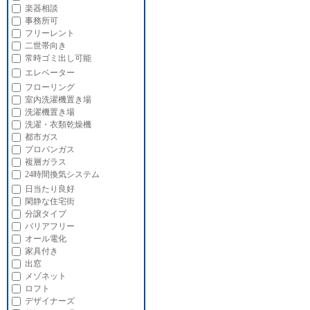
楽器相談
事務所可
フリーレント
二世帯向き
常時ゴミ出し可能
エレベーター
フローリング
室内洗濯機置き場
洗濯機置き場
洗濯・衣類乾燥機
都市ガス
プロパンガス
複層ガラス
24時間換気システム
日当たり良好
閑静な住宅街
分譲タイプ
バリアフリー
オール電化
家具付き
出窓
メゾネット
ロフト
デザイナーズ