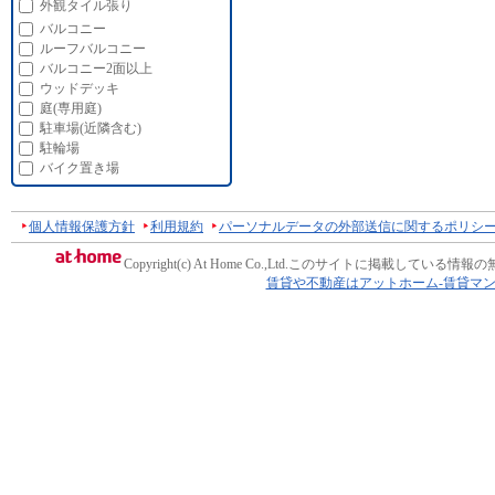
外観タイル張り
バルコニー
ルーフバルコニー
バルコニー2面以上
ウッドデッキ
庭(専用庭)
駐車場(近隣含む)
駐輪場
バイク置き場
個人情報保護方針
利用規約
パーソナルデータの外部送信に関するポリシ
Copyright(c) At Home Co.,Ltd.
このサイトに掲載している情報の
賃貸や不動産はアットホーム-賃貸マ