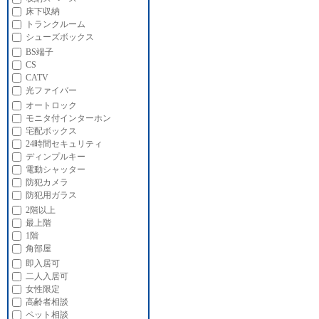
床下収納
トランクルーム
シューズボックス
BS端子
CS
CATV
光ファイバー
オートロック
モニタ付インターホン
宅配ボックス
24時間セキュリティ
ディンプルキー
電動シャッター
防犯カメラ
防犯用ガラス
2階以上
最上階
1階
角部屋
即入居可
二人入居可
女性限定
高齢者相談
ペット相談