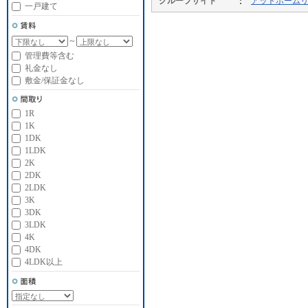
グループサイト
アットホーム
一戸建て
～
管理費等含む
礼金なし
敷金/保証金なし
1R
1K
1DK
1LDK
2K
2DK
2LDK
3K
3DK
3LDK
4K
4DK
4LDK以上