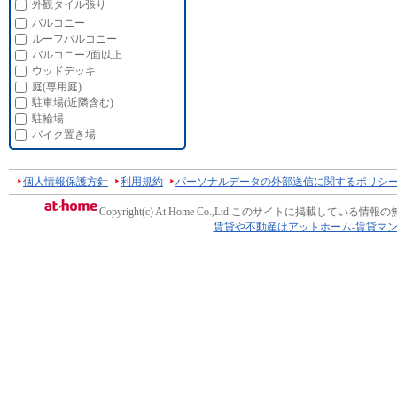
外観タイル張り
バルコニー
ルーフバルコニー
バルコニー2面以上
ウッドデッキ
庭(専用庭)
駐車場(近隣含む)
駐輪場
バイク置き場
個人情報保護方針
利用規約
パーソナルデータの外部送信に関するポリシ
Copyright(c) At Home Co.,Ltd.
このサイトに掲載している情報の
賃貸や不動産はアットホーム-賃貸マ