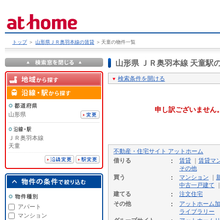
トップ
＞
山形県ＪＲ奥羽本線の賃貸
＞
天童の物件一覧
山形県 ＪＲ奥羽本線 天童
検索条件を開ける
申し訳ございません
山形県
ＪＲ奥羽本線
天童
不動産・住宅サイト アットホーム
借りる
賃貸
｜
賃貸マ
その他
買う
マンション
｜
中古一戸建て
建てる
注文住宅
その他
アットホーム
アパート
ライブラリー
マンション