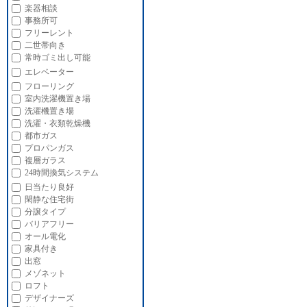
楽器相談
事務所可
フリーレント
二世帯向き
常時ゴミ出し可能
エレベーター
フローリング
室内洗濯機置き場
洗濯機置き場
洗濯・衣類乾燥機
都市ガス
プロパンガス
複層ガラス
24時間換気システム
日当たり良好
閑静な住宅街
分譲タイプ
バリアフリー
オール電化
家具付き
出窓
メゾネット
ロフト
デザイナーズ