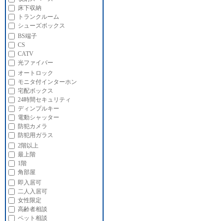
床下収納
トランクルーム
シューズボックス
BS端子
CS
CATV
光ファイバー
オートロック
モニタ付インターホン
宅配ボックス
24時間セキュリティ
ディンプルキー
電動シャッター
防犯カメラ
防犯用ガラス
2階以上
最上階
1階
角部屋
即入居可
二人入居可
女性限定
高齢者相談
ペット相談