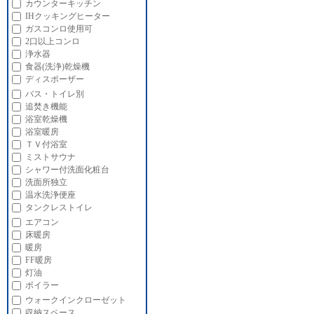
カウンターキッチン
IHクッキングヒーター
ガスコンロ使用可
2口以上コンロ
浄水器
食器(洗浄)乾燥機
ディスポーザー
バス・トイレ別
追焚き機能
浴室乾燥機
浴室暖房
ＴＶ付浴室
ミストサウナ
シャワー付洗面化粧台
洗面所独立
温水洗浄便座
タンクレストイレ
エアコン
床暖房
暖房
FF暖房
灯油
ボイラー
ウォークインクローゼット
収納スペース