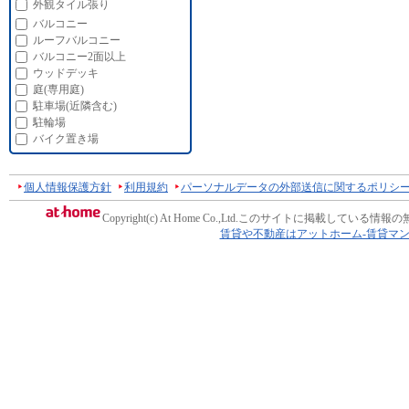
外観タイル張り
バルコニー
ルーフバルコニー
バルコニー2面以上
ウッドデッキ
庭(専用庭)
駐車場(近隣含む)
駐輪場
バイク置き場
個人情報保護方針
利用規約
パーソナルデータの外部送信に関するポリシ
Copyright(c) At Home Co.,Ltd.
このサイトに掲載している情報の
賃貸や不動産はアットホーム-賃貸マ