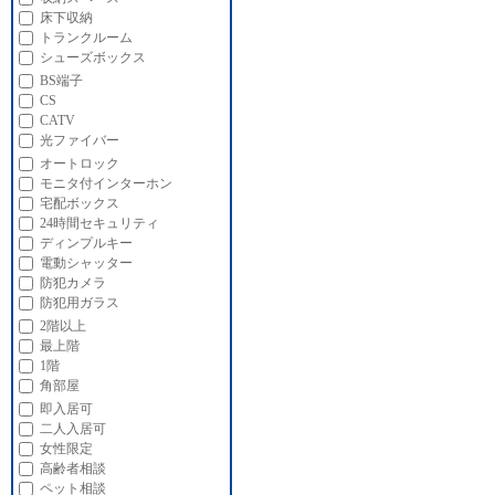
床下収納
トランクルーム
シューズボックス
BS端子
CS
CATV
光ファイバー
オートロック
モニタ付インターホン
宅配ボックス
24時間セキュリティ
ディンプルキー
電動シャッター
防犯カメラ
防犯用ガラス
2階以上
最上階
1階
角部屋
即入居可
二人入居可
女性限定
高齢者相談
ペット相談