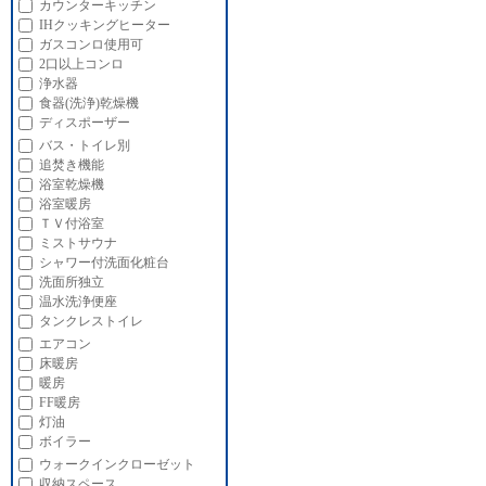
カウンターキッチン
IHクッキングヒーター
ガスコンロ使用可
2口以上コンロ
浄水器
食器(洗浄)乾燥機
ディスポーザー
バス・トイレ別
追焚き機能
浴室乾燥機
浴室暖房
ＴＶ付浴室
ミストサウナ
シャワー付洗面化粧台
洗面所独立
温水洗浄便座
タンクレストイレ
エアコン
床暖房
暖房
FF暖房
灯油
ボイラー
ウォークインクローゼット
収納スペース