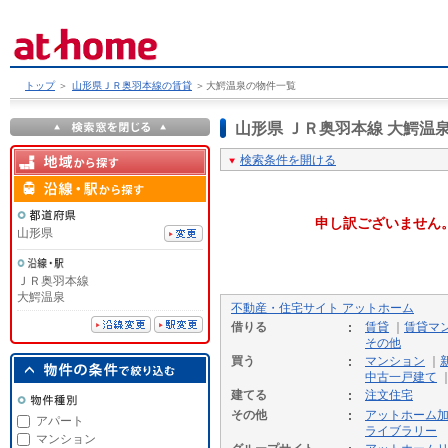
トップ
＞
山形県ＪＲ奥羽本線の賃貸
＞
大鰐温泉の物件一覧
山形県 ＪＲ奥羽本線 大鰐
検索条件を開ける
申し訳ございません
山形県
ＪＲ奥羽本線
大鰐温泉
不動産・住宅サイト アットホーム
借りる
賃貸
｜
賃貸マ
その他
買う
マンション
｜
中古一戸建て
建てる
注文住宅
その他
アットホーム
アパート
ライブラリー
マンション