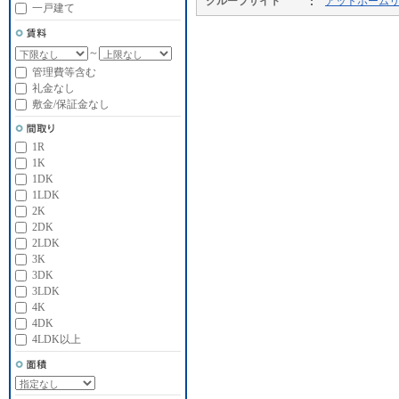
グループサイト
アットホーム
一戸建て
～
管理費等含む
礼金なし
敷金/保証金なし
1R
1K
1DK
1LDK
2K
2DK
2LDK
3K
3DK
3LDK
4K
4DK
4LDK以上