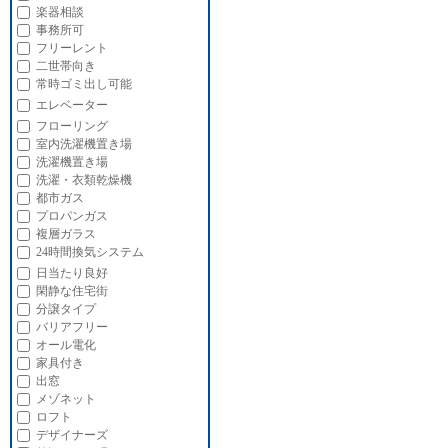
楽器相談
事務所可
フリーレント
二世帯向き
常時ゴミ出し可能
エレベーター
フローリング
室内洗濯機置き場
洗濯機置き場
洗濯・衣類乾燥機
都市ガス
プロパンガス
複層ガラス
24時間換気システム
日当たり良好
閑静な住宅街
分譲タイプ
バリアフリー
オール電化
家具付き
出窓
メゾネット
ロフト
デザイナーズ