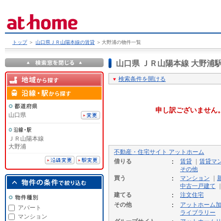
トップ
＞
山口県ＪＲ山陽本線の賃貸
＞
大野浦の物件一覧
山口県 ＪＲ山陽本線 大野
検索条件を開ける
申し訳ございません
山口県
ＪＲ山陽本線
大野浦
不動産・住宅サイト アットホーム
借りる
賃貸
｜
賃貸マ
その他
買う
マンション
｜
中古一戸建て
建てる
注文住宅
その他
アットホーム
アパート
ライブラリー
マンション