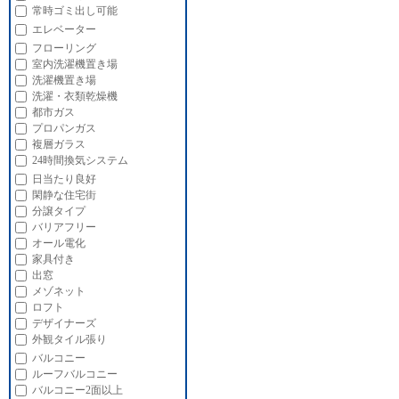
常時ゴミ出し可能
エレベーター
フローリング
室内洗濯機置き場
洗濯機置き場
洗濯・衣類乾燥機
都市ガス
プロパンガス
複層ガラス
24時間換気システム
日当たり良好
閑静な住宅街
分譲タイプ
バリアフリー
オール電化
家具付き
出窓
メゾネット
ロフト
デザイナーズ
外観タイル張り
バルコニー
ルーフバルコニー
バルコニー2面以上