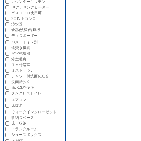
カウンターキッチン
IHクッキングヒーター
ガスコンロ使用可
2口以上コンロ
浄水器
食器(洗浄)乾燥機
ディスポーザー
バス・トイレ別
追焚き機能
浴室乾燥機
浴室暖房
ＴＶ付浴室
ミストサウナ
シャワー付洗面化粧台
洗面所独立
温水洗浄便座
タンクレストイレ
エアコン
床暖房
ウォークインクローゼット
収納スペース
床下収納
トランクルーム
シューズボックス