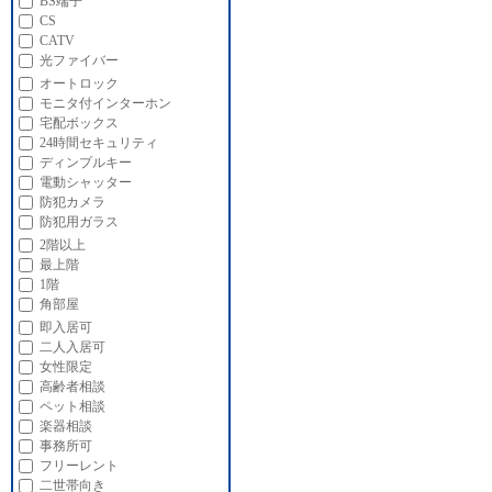
BS端子
CS
CATV
光ファイバー
オートロック
モニタ付インターホン
宅配ボックス
24時間セキュリティ
ディンプルキー
電動シャッター
防犯カメラ
防犯用ガラス
2階以上
最上階
1階
角部屋
即入居可
二人入居可
女性限定
高齢者相談
ペット相談
楽器相談
事務所可
フリーレント
二世帯向き