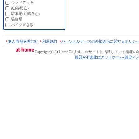
ウッドデッキ
庭(専用庭)
駐車場(近隣含む)
駐輪場
バイク置き場
個人情報保護方針
利用規約
パーソナルデータの外部送信に関するポリシ
Copyright(c) At Home Co.,Ltd.
このサイトに掲載している情報の
賃貸や不動産はアットホーム-賃貸マ