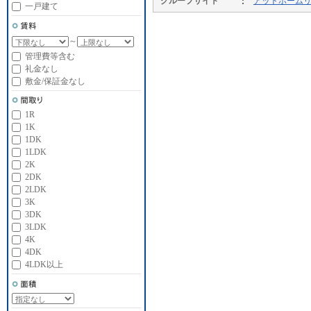
グループサイト
アットホーム
一戸建て
～
管理費等含む
礼金なし
敷金/保証金なし
1R
1K
1DK
1LDK
2K
2DK
2LDK
3K
3DK
3LDK
4K
4DK
4LDK以上