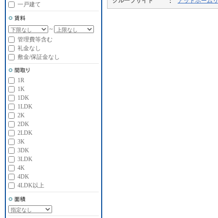
グループサイト
アットホーム
一戸建て
～
管理費等含む
礼金なし
敷金/保証金なし
1R
1K
1DK
1LDK
2K
2DK
2LDK
3K
3DK
3LDK
4K
4DK
4LDK以上