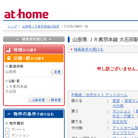
トップ
＞
山形県ＪＲ奥羽本線の賃貸
＞
大石田の物件一覧
山形県 ＪＲ奥羽本線 大石
検索条件を開ける
申し訳ございません
山形県
ＪＲ奥羽本線
大石田
不動産・住宅サイト アットホーム
借りる
賃貸
｜
賃貸マ
その他
買う
マンション
｜
中古一戸建て
建てる
注文住宅
その他
アットホーム
アパート
ライブラリー
マンション