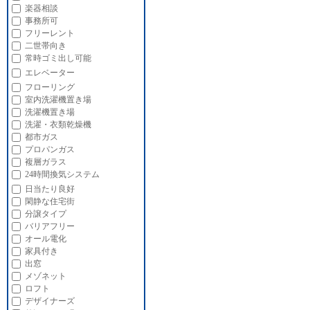
楽器相談
事務所可
フリーレント
二世帯向き
常時ゴミ出し可能
エレベーター
フローリング
室内洗濯機置き場
洗濯機置き場
洗濯・衣類乾燥機
都市ガス
プロパンガス
複層ガラス
24時間換気システム
日当たり良好
閑静な住宅街
分譲タイプ
バリアフリー
オール電化
家具付き
出窓
メゾネット
ロフト
デザイナーズ