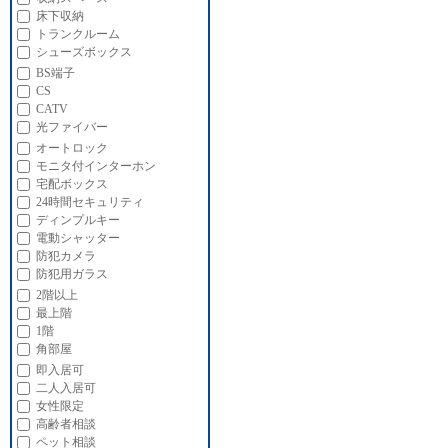
床下収納
トランクルーム
シューズボックス
BS端子
CS
CATV
光ファイバー
オートロック
モニタ付インターホン
宅配ボックス
24時間セキュリティ
ディンプルキー
電動シャッター
防犯カメラ
防犯用ガラス
2階以上
最上階
1階
角部屋
即入居可
二人入居可
女性限定
高齢者相談
ペット相談