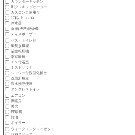
カウンターキッチン
IHクッキングヒーター
ガスコンロ使用可
2口以上コンロ
浄水器
食器(洗浄)乾燥機
ディスポーザー
バス・トイレ別
追焚き機能
浴室乾燥機
浴室暖房
ＴＶ付浴室
ミストサウナ
シャワー付洗面化粧台
洗面所独立
温水洗浄便座
タンクレストイレ
エアコン
床暖房
暖房
FF暖房
灯油
ボイラー
ウォークインクローゼット
収納スペース