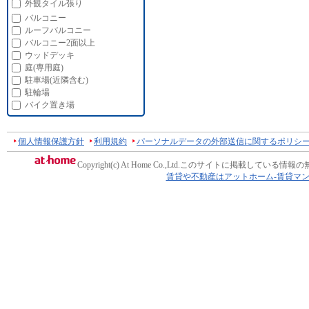
外観タイル張り
バルコニー
ルーフバルコニー
バルコニー2面以上
ウッドデッキ
庭(専用庭)
駐車場(近隣含む)
駐輪場
バイク置き場
個人情報保護方針
利用規約
パーソナルデータの外部送信に関するポリシ
Copyright(c) At Home Co.,Ltd.
このサイトに掲載している情報の
賃貸や不動産はアットホーム-賃貸マ