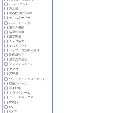
2口以上コンロ
浄水器
食器(洗浄)乾燥機
ディスポーザー
バス・トイレ別
追焚き機能
浴室乾燥機
浴室暖房
ＴＶ付浴室
ミストサウナ
シャワー付洗面化粧台
洗面所独立
温水洗浄便座
タンクレストイレ
エアコン
床暖房
ウォークインクローゼット
収納スペース
床下収納
トランクルーム
シューズボックス
BS端子
CS
CATV