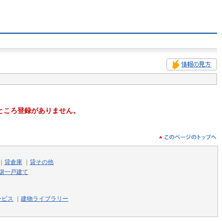
ところ登録がありません。
｜
貸倉庫
｜
貸その他
譲一戸建て
ービス
｜
建物ライブラリー