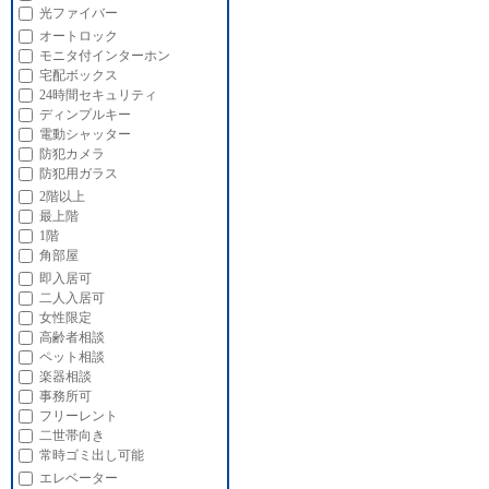
光ファイバー
オートロック
モニタ付インターホン
宅配ボックス
24時間セキュリティ
ディンプルキー
電動シャッター
防犯カメラ
防犯用ガラス
2階以上
最上階
1階
角部屋
即入居可
二人入居可
女性限定
高齢者相談
ペット相談
楽器相談
事務所可
フリーレント
二世帯向き
常時ゴミ出し可能
エレベーター