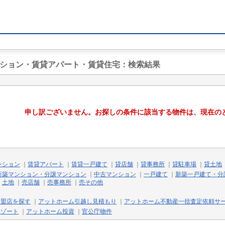
ンション・賃貸アパート・賃貸住宅
：検索結果
申し訳ございません。お探しの条件に該当する物件は、現在の
ンション
｜
賃貸アパート
｜
賃貸一戸建て
｜
貸店舗
｜
貸事務所
｜
貸駐車場
｜
貸土地
新築マンション・分譲マンション
｜
中古マンション
｜
一戸建て
｜
新築一戸建て・分
｜
土地
｜
売店舗
｜
売事務所
｜
売その他
加盟店を探す
｜
アットホーム引越し見積もり
｜
アットホーム不動産一括査定依頼サ
リゾート
｜
アットホーム投資
｜
官公庁物件