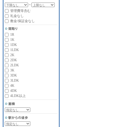
～
管理費等含む
礼金なし
敷金/保証金なし
1R
1K
1DK
1LDK
2K
2DK
2LDK
3K
3DK
3LDK
4K
4DK
4LDK以上