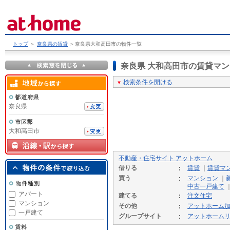
トップ
＞
奈良県の賃貸
＞
奈良県大和高田市の物件一覧
奈良県 大和高田市の賃貸マ
検索条件を開ける
奈良県
大和高田市
不動産・住宅サイト アットホーム
借りる
賃貸
｜
賃貸マ
買う
マンション
｜
中古一戸建て
アパート
建てる
注文住宅
マンション
その他
アットホーム
一戸建て
グループサイト
アットホーム