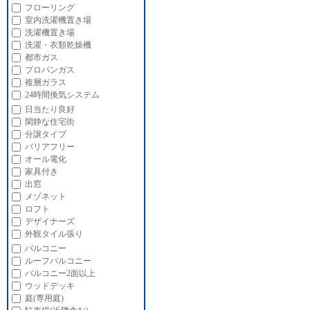
フローリング
室内洗濯機置き場
洗濯機置き場
洗濯・衣類乾燥機
都市ガス
プロパンガス
複層ガラス
24時間換気システム
日当たり良好
閑静な住宅街
分譲タイプ
バリアフリー
オール電化
家具付き
出窓
メゾネット
ロフト
デザイナーズ
外観タイル張り
バルコニー
ルーフバルコニー
バルコニー2面以上
ウッドデッキ
庭(専用庭)