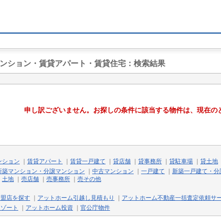
マンション・賃貸アパート・賃貸住宅
：検索結果
申し訳ございません。お探しの条件に該当する物件は、現在の
ンション
｜
賃貸アパート
｜
賃貸一戸建て
｜
貸店舗
｜
貸事務所
｜
貸駐車場
｜
貸土地
新築マンション・分譲マンション
｜
中古マンション
｜
一戸建て
｜
新築一戸建て・分
｜
土地
｜
売店舗
｜
売事務所
｜
売その他
加盟店を探す
｜
アットホーム引越し見積もり
｜
アットホーム不動産一括査定依頼サ
リゾート
｜
アットホーム投資
｜
官公庁物件