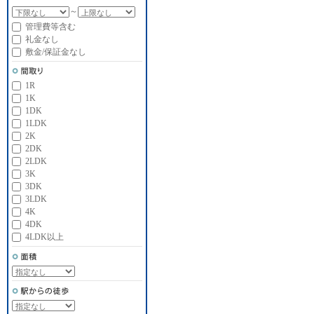
～
管理費等含む
礼金なし
敷金/保証金なし
1R
1K
1DK
1LDK
2K
2DK
2LDK
3K
3DK
3LDK
4K
4DK
4LDK以上