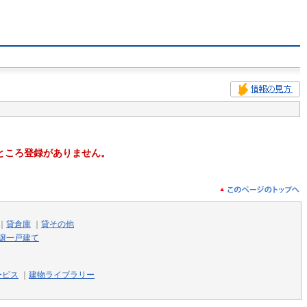
ところ登録がありません。
｜
貸倉庫
｜
貸その他
譲一戸建て
ービス
｜
建物ライブラリー