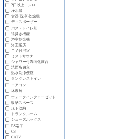
2口以上コンロ
浄水器
食器(洗浄)乾燥機
ディスポーザー
バス・トイレ別
追焚き機能
浴室乾燥機
浴室暖房
ＴＶ付浴室
ミストサウナ
シャワー付洗面化粧台
洗面所独立
温水洗浄便座
タンクレストイレ
エアコン
床暖房
ウォークインクローゼット
収納スペース
床下収納
トランクルーム
シューズボックス
BS端子
CS
CATV