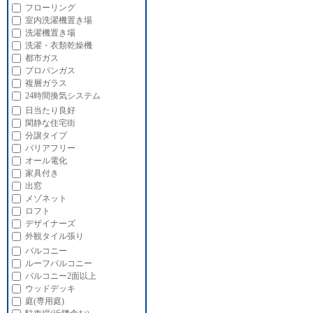
フローリング
室内洗濯機置き場
洗濯機置き場
洗濯・衣類乾燥機
都市ガス
プロパンガス
複層ガラス
24時間換気システム
日当たり良好
閑静な住宅街
分譲タイプ
バリアフリー
オール電化
家具付き
出窓
メゾネット
ロフト
デザイナーズ
外観タイル張り
バルコニー
ルーフバルコニー
バルコニー2面以上
ウッドデッキ
庭(専用庭)