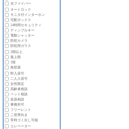
光ファイバー
オートロック
モニタ付インターホン
宅配ボックス
24時間セキュリティ
ディンプルキー
電動シャッター
防犯カメラ
防犯用ガラス
2階以上
最上階
1階
角部屋
即入居可
二人入居可
女性限定
高齢者相談
ペット相談
楽器相談
事務所可
フリーレント
二世帯向き
常時ゴミ出し可能
エレベーター