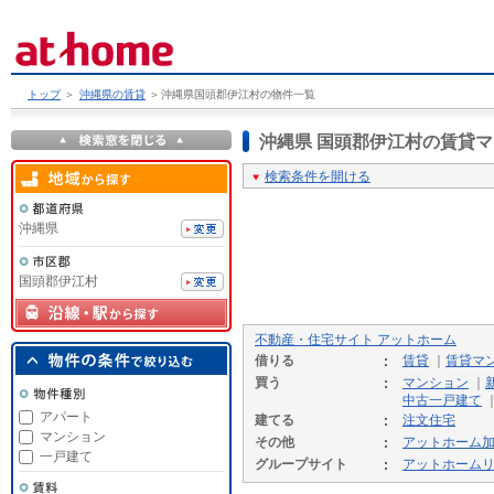
トップ
＞
沖縄県の賃貸
＞
沖縄県国頭郡伊江村の物件一覧
沖縄県 国頭郡伊江村の賃貸
検索条件を開ける
沖縄県
国頭郡伊江村
不動産・住宅サイト アットホーム
借りる
賃貸
｜
賃貸マ
買う
マンション
｜
中古一戸建て
アパート
建てる
注文住宅
マンション
その他
アットホーム
一戸建て
グループサイト
アットホーム