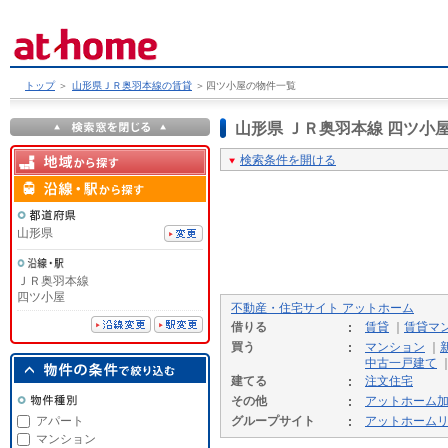
トップ
＞
山形県ＪＲ奥羽本線の賃貸
＞
四ツ小屋の物件一覧
山形県 ＪＲ奥羽本線 四ツ
検索条件を開ける
山形県
ＪＲ奥羽本線
四ツ小屋
不動産・住宅サイト アットホーム
借りる
賃貸
｜
賃貸マ
買う
マンション
｜
中古一戸建て
建てる
注文住宅
その他
アットホーム
アパート
グループサイト
アットホーム
マンション