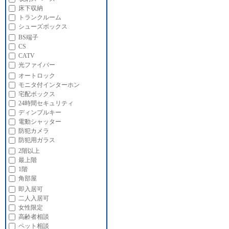
床下収納
トランクルーム
シューズボックス
BS端子
CS
CATV
光ファイバー
オートロック
モニタ付インターホン
宅配ボックス
24時間セキュリティ
ディンプルキー
電動シャッター
防犯カメラ
防犯用ガラス
2階以上
最上階
1階
角部屋
即入居可
二人入居可
女性限定
高齢者相談
ペット相談