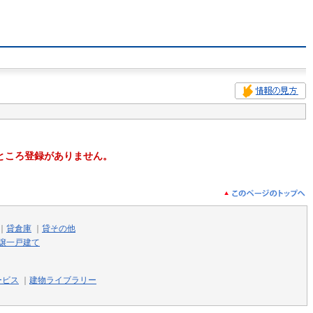
ところ登録がありません。
｜
貸倉庫
｜
貸その他
譲一戸建て
ービス
｜
建物ライブラリー