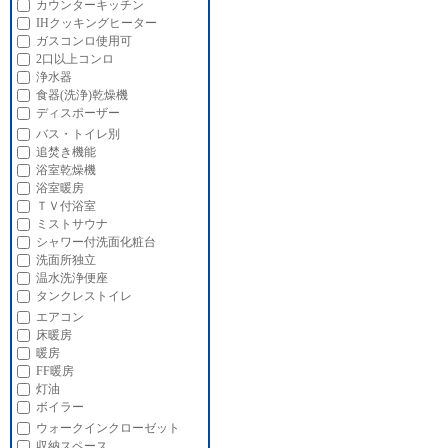
カウンターキッチン
IHクッキングヒーター
ガスコンロ使用可
2口以上コンロ
浄水器
食器(洗浄)乾燥機
ディスポーザー
バス・トイレ別
追焚き機能
浴室乾燥機
浴室暖房
ＴＶ付浴室
ミストサウナ
シャワー付洗面化粧台
洗面所独立
温水洗浄便座
タンクレストイレ
エアコン
床暖房
暖房
FF暖房
灯油
ボイラー
ウォークインクローゼット
収納スペース