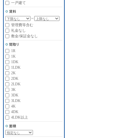
一戸建て
～
管理費等含む
礼金なし
敷金/保証金なし
1R
1K
1DK
1LDK
2K
2DK
2LDK
3K
3DK
3LDK
4K
4DK
4LDK以上