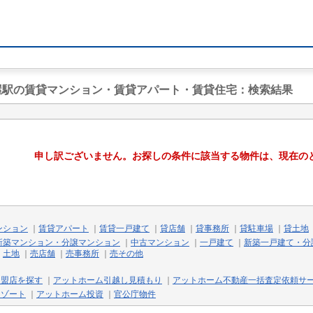
小屋駅の賃貸マンション・賃貸アパート・賃貸住宅
：検索結果
申し訳ございません。お探しの条件に該当する物件は、現在の
ンション
｜
賃貸アパート
｜
賃貸一戸建て
｜
貸店舗
｜
貸事務所
｜
貸駐車場
｜
貸土地
新築マンション・分譲マンション
｜
中古マンション
｜
一戸建て
｜
新築一戸建て・分
｜
土地
｜
売店舗
｜
売事務所
｜
売その他
加盟店を探す
｜
アットホーム引越し見積もり
｜
アットホーム不動産一括査定依頼サ
リゾート
｜
アットホーム投資
｜
官公庁物件