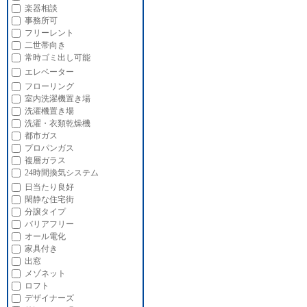
楽器相談
事務所可
フリーレント
二世帯向き
常時ゴミ出し可能
エレベーター
フローリング
室内洗濯機置き場
洗濯機置き場
洗濯・衣類乾燥機
都市ガス
プロパンガス
複層ガラス
24時間換気システム
日当たり良好
閑静な住宅街
分譲タイプ
バリアフリー
オール電化
家具付き
出窓
メゾネット
ロフト
デザイナーズ