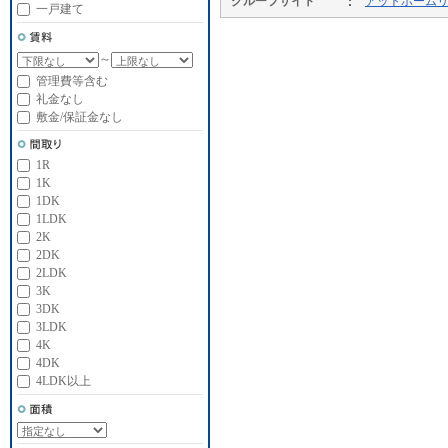
グループサイト
アットホーム
一戸建て
～
管理費等含む
礼金なし
敷金/保証金なし
1R
1K
1DK
1LDK
2K
2DK
2LDK
3K
3DK
3LDK
4K
4DK
4LDK以上