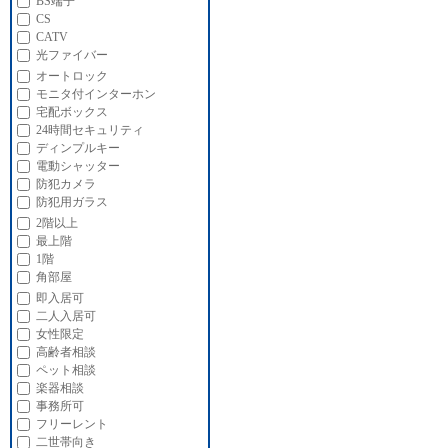
BS端子
CS
CATV
光ファイバー
オートロック
モニタ付インターホン
宅配ボックス
24時間セキュリティ
ディンプルキー
電動シャッター
防犯カメラ
防犯用ガラス
2階以上
最上階
1階
角部屋
即入居可
二人入居可
女性限定
高齢者相談
ペット相談
楽器相談
事務所可
フリーレント
二世帯向き