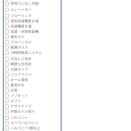
常時ゴミ出し可能
エレベーター
フローリング
室内洗濯機置き場
洗濯機置き場
洗濯・衣類乾燥機
都市ガス
プロパンガス
複層ガラス
24時間換気システム
日当たり良好
閑静な住宅街
分譲タイプ
バリアフリー
オール電化
家具付き
出窓
メゾネット
ロフト
デザイナーズ
外観タイル張り
バルコニー
ルーフバルコニー
バルコニー2面以上