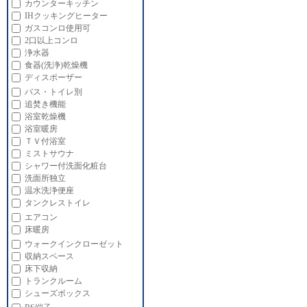
カウンターキッチン
IHクッキングヒーター
ガスコンロ使用可
2口以上コンロ
浄水器
食器(洗浄)乾燥機
ディスポーザー
バス・トイレ別
追焚き機能
浴室乾燥機
浴室暖房
ＴＶ付浴室
ミストサウナ
シャワー付洗面化粧台
洗面所独立
温水洗浄便座
タンクレストイレ
エアコン
床暖房
ウォークインクローゼット
収納スペース
床下収納
トランクルーム
シューズボックス