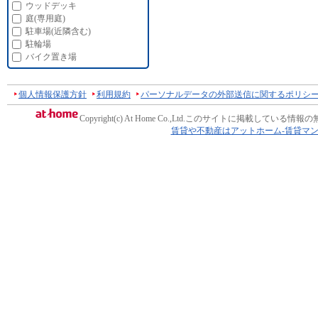
ウッドデッキ
庭(専用庭)
駐車場(近隣含む)
駐輪場
バイク置き場
個人情報保護方針
利用規約
パーソナルデータの外部送信に関するポリシ
Copyright(c) At Home Co.,Ltd.
このサイトに掲載している情報の
賃貸や不動産はアットホーム-賃貸マ