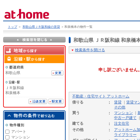
トップ
＞
和歌山県ＪＲ阪和線の賃貸
＞
和泉橋本の物件一覧
和歌山県 ＪＲ阪和線 和泉
検索条件を開ける
申し訳ございません
和歌山県
ＪＲ阪和線
和泉橋本
不動産・住宅サイト アットホーム
借りる
賃貸
｜
賃貸マ
その他
買う
マンション
｜
中古一戸建て
建てる
注文住宅
その他
アットホーム
アパート
ライブラリー
マンション