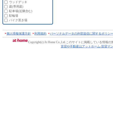
ウッドデッキ
庭(専用庭)
駐車場(近隣含む)
駐輪場
バイク置き場
個人情報保護方針
利用規約
パーソナルデータの外部送信に関するポリシ
Copyright(c) At Home Co.,Ltd.
このサイトに掲載している情報の
賃貸や不動産はアットホーム-賃貸マ