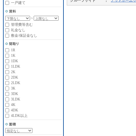
グループサイト
アットホーム
一戸建て
～
管理費等含む
礼金なし
敷金/保証金なし
1R
1K
1DK
1LDK
2K
2DK
2LDK
3K
3DK
3LDK
4K
4DK
4LDK以上