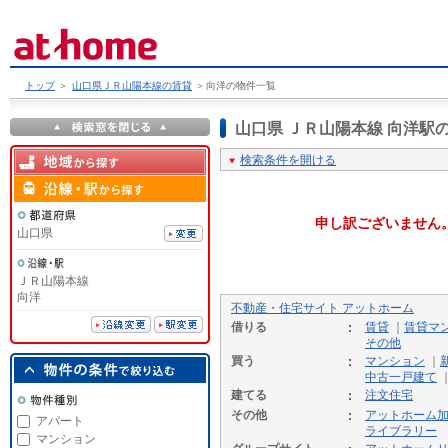
トップ
＞
山口県ＪＲ山陽本線の賃貸
＞
向洋の物件一覧
山口県 ＪＲ山陽本線 向洋
検索条件を開ける
申し訳ございません
山口県
ＪＲ山陽本線
向洋
不動産・住宅サイト アットホーム
借りる
賃貸
｜
賃貸マ
その他
買う
マンション
｜
中古一戸建て
建てる
注文住宅
その他
アットホーム
アパート
ライブラリー
マンション