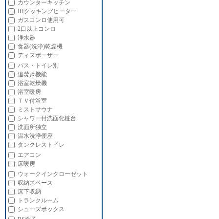
カウンターキッチン
IHクッキングヒーター
ガスコンロ使用可
2口以上コンロ
浄水器
食器(洗浄)乾燥機
ディスポーザー
バス・トイレ別
追焚き機能
浴室乾燥機
浴室暖房
ＴＶ付浴室
ミストサウナ
シャワー付洗面化粧台
洗面所独立
温水洗浄便座
タンクレストイレ
エアコン
床暖房
ウォークインクローゼット
収納スペース
床下収納
トランクルーム
シューズボックス