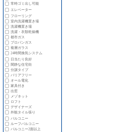
常時ゴミ出し可能
エレベーター
フローリング
室内洗濯機置き場
洗濯機置き場
洗濯・衣類乾燥機
都市ガス
プロパンガス
複層ガラス
24時間換気システム
日当たり良好
閑静な住宅街
分譲タイプ
バリアフリー
オール電化
家具付き
出窓
メゾネット
ロフト
デザイナーズ
外観タイル張り
バルコニー
ルーフバルコニー
バルコニー2面以上