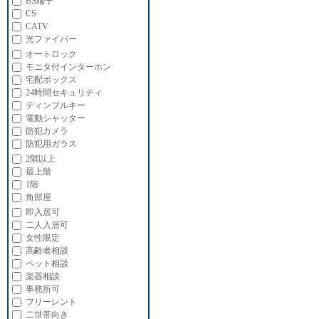
BS端子
CS
CATV
光ファイバー
オートロック
モニタ付インターホン
宅配ボックス
24時間セキュリティ
ディンプルキー
電動シャッター
防犯カメラ
防犯用ガラス
2階以上
最上階
1階
角部屋
即入居可
二人入居可
女性限定
高齢者相談
ペット相談
楽器相談
事務所可
フリーレント
二世帯向き