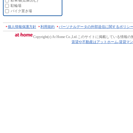
駐車場(近隣含む)
駐輪場
バイク置き場
個人情報保護方針
利用規約
パーソナルデータの外部送信に関するポリシ
Copyright(c) At Home Co.,Ltd.
このサイトに掲載している情報の
賃貸や不動産はアットホーム-賃貸マ