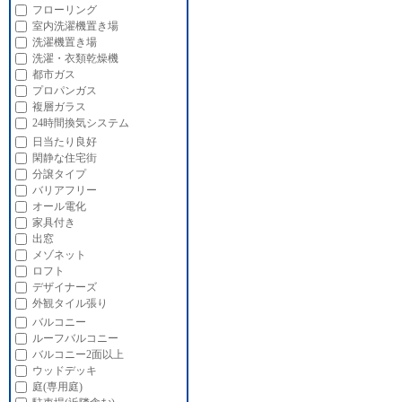
フローリング
室内洗濯機置き場
洗濯機置き場
洗濯・衣類乾燥機
都市ガス
プロパンガス
複層ガラス
24時間換気システム
日当たり良好
閑静な住宅街
分譲タイプ
バリアフリー
オール電化
家具付き
出窓
メゾネット
ロフト
デザイナーズ
外観タイル張り
バルコニー
ルーフバルコニー
バルコニー2面以上
ウッドデッキ
庭(専用庭)