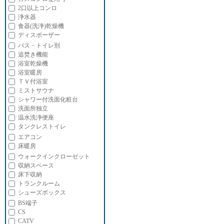
2口以上コンロ
浄水器
食器(洗浄)乾燥機
ディスポーザー
バス・トイレ別
追焚き機能
浴室乾燥機
浴室暖房
ＴＶ付浴室
ミストサウナ
シャワー付洗面化粧台
洗面所独立
温水洗浄便座
タンクレストイレ
エアコン
床暖房
ウォークインクローゼット
収納スペース
床下収納
トランクルーム
シューズボックス
BS端子
CS
CATV