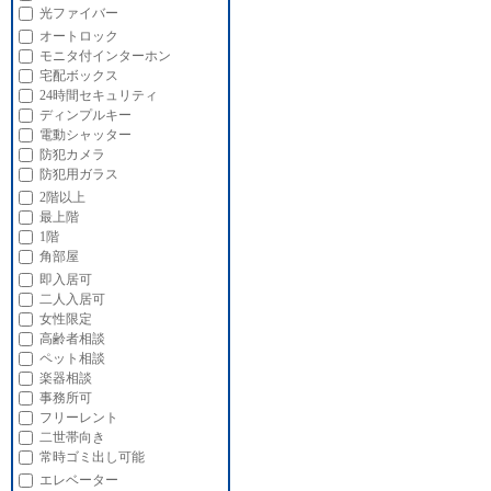
光ファイバー
オートロック
モニタ付インターホン
宅配ボックス
24時間セキュリティ
ディンプルキー
電動シャッター
防犯カメラ
防犯用ガラス
2階以上
最上階
1階
角部屋
即入居可
二人入居可
女性限定
高齢者相談
ペット相談
楽器相談
事務所可
フリーレント
二世帯向き
常時ゴミ出し可能
エレベーター