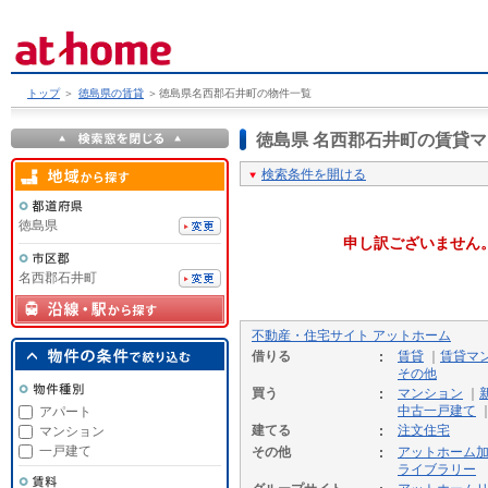
トップ
＞
徳島県の賃貸
＞
徳島県名西郡石井町の物件一覧
徳島県 名西郡石井町の賃貸
検索条件を開ける
徳島県
申し訳ございません
名西郡石井町
不動産・住宅サイト アットホーム
借りる
賃貸
｜
賃貸マ
その他
買う
マンション
｜
中古一戸建て
アパート
建てる
注文住宅
マンション
一戸建て
その他
アットホーム
ライブラリー