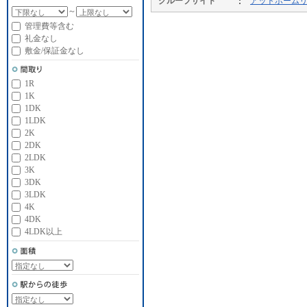
グループサイト
アットホーム
～
管理費等含む
礼金なし
敷金/保証金なし
1R
1K
1DK
1LDK
2K
2DK
2LDK
3K
3DK
3LDK
4K
4DK
4LDK以上