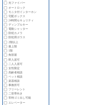
光ファイバー
オートロック
モニタ付インターホン
宅配ボックス
24時間セキュリティ
ディンプルキー
電動シャッター
防犯カメラ
防犯用ガラス
2階以上
最上階
1階
角部屋
即入居可
二人入居可
女性限定
高齢者相談
ペット相談
楽器相談
事務所可
フリーレント
二世帯向き
常時ゴミ出し可能
エレベーター