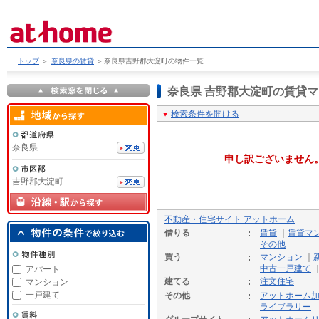
トップ
＞
奈良県の賃貸
＞
奈良県吉野郡大淀町の物件一覧
奈良県 吉野郡大淀町の賃貸
検索条件を開ける
奈良県
申し訳ございません
吉野郡大淀町
不動産・住宅サイト アットホーム
借りる
賃貸
｜
賃貸マ
その他
買う
マンション
｜
中古一戸建て
アパート
建てる
注文住宅
マンション
一戸建て
その他
アットホーム
ライブラリー