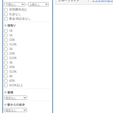
グループサイト
アットホーム
～
管理費等含む
礼金なし
敷金/保証金なし
1R
1K
1DK
1LDK
2K
2DK
2LDK
3K
3DK
3LDK
4K
4DK
4LDK以上