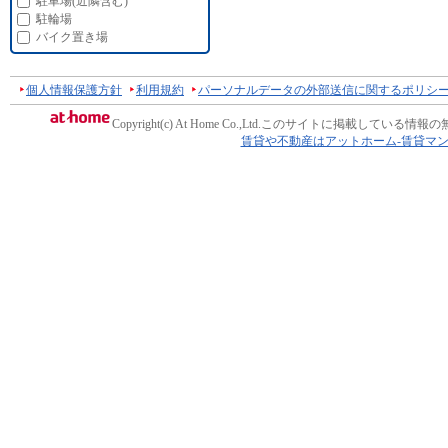
駐車場(近隣含む)
駐輪場
バイク置き場
個人情報保護方針
利用規約
パーソナルデータの外部送信に関するポリシ
Copyright(c) At Home Co.,Ltd.
このサイトに掲載している情報の
賃貸や不動産はアットホーム-賃貸マ