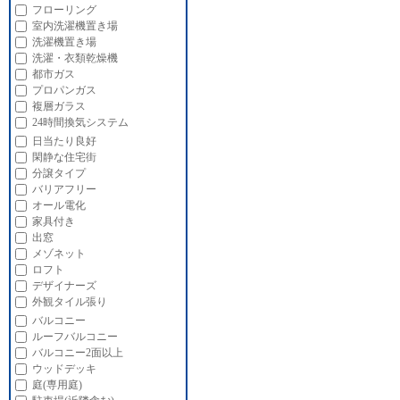
フローリング
室内洗濯機置き場
洗濯機置き場
洗濯・衣類乾燥機
都市ガス
プロパンガス
複層ガラス
24時間換気システム
日当たり良好
閑静な住宅街
分譲タイプ
バリアフリー
オール電化
家具付き
出窓
メゾネット
ロフト
デザイナーズ
外観タイル張り
バルコニー
ルーフバルコニー
バルコニー2面以上
ウッドデッキ
庭(専用庭)