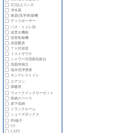
2口以上コンロ
浄水器
食器(洗浄)乾燥機
ディスポーザー
バス・トイレ別
追焚き機能
浴室乾燥機
浴室暖房
ＴＶ付浴室
ミストサウナ
シャワー付洗面化粧台
洗面所独立
温水洗浄便座
タンクレストイレ
エアコン
床暖房
ウォークインクローゼット
収納スペース
床下収納
トランクルーム
シューズボックス
BS端子
CS
CATV