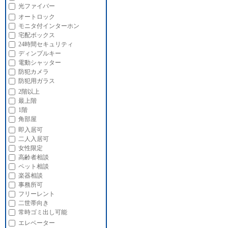
光ファイバー
オートロック
モニタ付インターホン
宅配ボックス
24時間セキュリティ
ディンプルキー
電動シャッター
防犯カメラ
防犯用ガラス
2階以上
最上階
1階
角部屋
即入居可
二人入居可
女性限定
高齢者相談
ペット相談
楽器相談
事務所可
フリーレント
二世帯向き
常時ゴミ出し可能
エレベーター