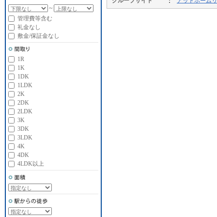
グループサイト
アットホーム
～
管理費等含む
礼金なし
敷金/保証金なし
1R
1K
1DK
1LDK
2K
2DK
2LDK
3K
3DK
3LDK
4K
4DK
4LDK以上