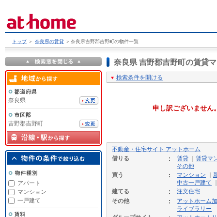
トップ
＞
奈良県の賃貸
＞
奈良県吉野郡吉野町の物件一覧
奈良県 吉野郡吉野町の賃貸
検索条件を開ける
奈良県
申し訳ございません
吉野郡吉野町
不動産・住宅サイト アットホーム
借りる
賃貸
｜
賃貸マ
その他
買う
マンション
｜
中古一戸建て
アパート
建てる
注文住宅
マンション
一戸建て
その他
アットホーム
ライブラリー