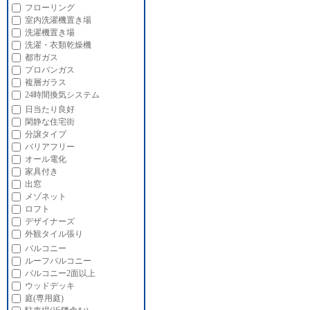
フローリング
室内洗濯機置き場
洗濯機置き場
洗濯・衣類乾燥機
都市ガス
プロパンガス
複層ガラス
24時間換気システム
日当たり良好
閑静な住宅街
分譲タイプ
バリアフリー
オール電化
家具付き
出窓
メゾネット
ロフト
デザイナーズ
外観タイル張り
バルコニー
ルーフバルコニー
バルコニー2面以上
ウッドデッキ
庭(専用庭)