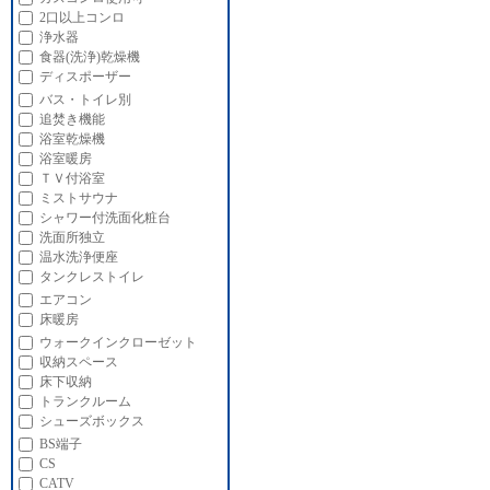
2口以上コンロ
浄水器
食器(洗浄)乾燥機
ディスポーザー
バス・トイレ別
追焚き機能
浴室乾燥機
浴室暖房
ＴＶ付浴室
ミストサウナ
シャワー付洗面化粧台
洗面所独立
温水洗浄便座
タンクレストイレ
エアコン
床暖房
ウォークインクローゼット
収納スペース
床下収納
トランクルーム
シューズボックス
BS端子
CS
CATV