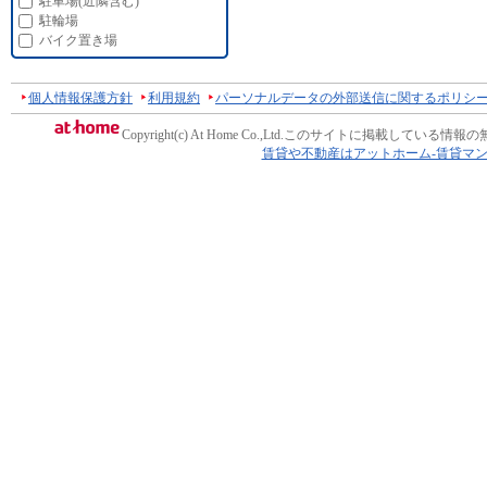
駐車場(近隣含む)
駐輪場
バイク置き場
個人情報保護方針
利用規約
パーソナルデータの外部送信に関するポリシ
Copyright(c) At Home Co.,Ltd.
このサイトに掲載している情報の
賃貸や不動産はアットホーム-賃貸マ