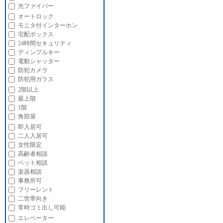
光ファイバー
オートロック
モニタ付インターホン
宅配ボックス
24時間セキュリティ
ディンプルキー
電動シャッター
防犯カメラ
防犯用ガラス
2階以上
最上階
1階
角部屋
即入居可
二人入居可
女性限定
高齢者相談
ペット相談
楽器相談
事務所可
フリーレント
二世帯向き
常時ゴミ出し可能
エレベーター