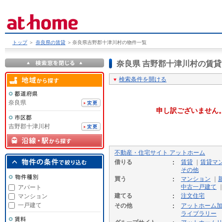
トップ
＞
奈良県の賃貸
＞
奈良県吉野郡十津川村の物件一覧
奈良県 吉野郡十津川村の賃
検索条件を開ける
奈良県
申し訳ございません
吉野郡十津川村
不動産・住宅サイト アットホーム
借りる
賃貸
｜
賃貸マ
その他
買う
マンション
｜
中古一戸建て
アパート
建てる
注文住宅
マンション
一戸建て
その他
アットホーム
ライブラリー