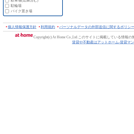
駐車場(近隣含む)
駐輪場
バイク置き場
個人情報保護方針
利用規約
パーソナルデータの外部送信に関するポリシ
Copyright(c) At Home Co.,Ltd.
このサイトに掲載している情報の
賃貸や不動産はアットホーム-賃貸マ