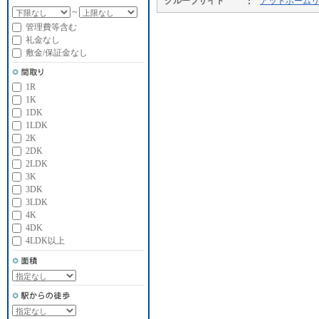
グループサイト
アットホーム
～
管理費等含む
礼金なし
敷金/保証金なし
1R
1K
1DK
1LDK
2K
2DK
2LDK
3K
3DK
3LDK
4K
4DK
4LDK以上