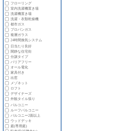
フローリング
室内洗濯機置き場
洗濯機置き場
洗濯・衣類乾燥機
都市ガス
プロパンガス
複層ガラス
24時間換気システム
日当たり良好
閑静な住宅街
分譲タイプ
バリアフリー
オール電化
家具付き
出窓
メゾネット
ロフト
デザイナーズ
外観タイル張り
バルコニー
ルーフバルコニー
バルコニー2面以上
ウッドデッキ
庭(専用庭)