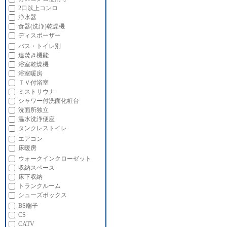
2口以上コンロ
浄水器
食器(洗浄)乾燥機
ディスポーザー
バス・トイレ別
追焚き機能
浴室乾燥機
浴室暖房
ＴＶ付浴室
ミストサウナ
シャワー付洗面化粧台
洗面所独立
温水洗浄便座
タンクレストイレ
エアコン
床暖房
ウォークインクローゼット
収納スペース
床下収納
トランクルーム
シューズボックス
BS端子
CS
CATV