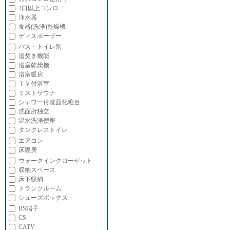
2口以上コンロ
浄水器
食器(洗浄)乾燥機
ディスポーザー
バス・トイレ別
追焚き機能
浴室乾燥機
浴室暖房
ＴＶ付浴室
ミストサウナ
シャワー付洗面化粧台
洗面所独立
温水洗浄便座
タンクレストイレ
エアコン
床暖房
ウォークインクローゼット
収納スペース
床下収納
トランクルーム
シューズボックス
BS端子
CS
CATV