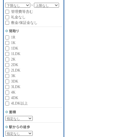
～
管理費等含む
礼金なし
敷金/保証金なし
1R
1K
1DK
1LDK
2K
2DK
2LDK
3K
3DK
3LDK
4K
4DK
4LDK以上