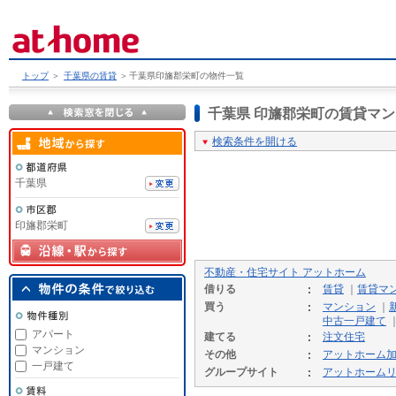
トップ
＞
千葉県の賃貸
＞
千葉県印旛郡栄町の物件一覧
千葉県 印旛郡栄町の賃貸マ
検索条件を開ける
千葉県
印旛郡栄町
不動産・住宅サイト アットホーム
借りる
賃貸
｜
賃貸マ
買う
マンション
｜
中古一戸建て
アパート
建てる
注文住宅
マンション
その他
アットホーム
一戸建て
グループサイト
アットホーム