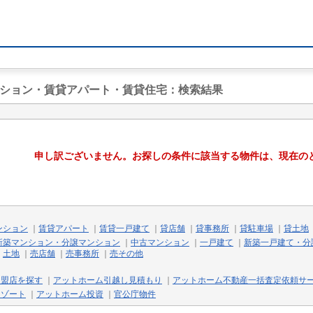
ンション・賃貸アパート・賃貸住宅
：検索結果
申し訳ございません。お探しの条件に該当する物件は、現在の
ンション
｜
賃貸アパート
｜
賃貸一戸建て
｜
貸店舗
｜
貸事務所
｜
貸駐車場
｜
貸土地
新築マンション・分譲マンション
｜
中古マンション
｜
一戸建て
｜
新築一戸建て・分
｜
土地
｜
売店舗
｜
売事務所
｜
売その他
加盟店を探す
｜
アットホーム引越し見積もり
｜
アットホーム不動産一括査定依頼サ
リゾート
｜
アットホーム投資
｜
官公庁物件