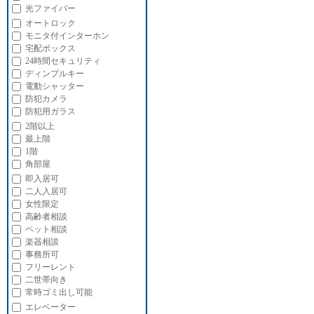
光ファイバー
オートロック
モニタ付インターホン
宅配ボックス
24時間セキュリティ
ディンプルキー
電動シャッター
防犯カメラ
防犯用ガラス
2階以上
最上階
1階
角部屋
即入居可
二人入居可
女性限定
高齢者相談
ペット相談
楽器相談
事務所可
フリーレント
二世帯向き
常時ゴミ出し可能
エレベーター