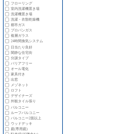
フローリング
室内洗濯機置き場
洗濯機置き場
洗濯・衣類乾燥機
都市ガス
プロパンガス
複層ガラス
24時間換気システム
日当たり良好
閑静な住宅街
分譲タイプ
バリアフリー
オール電化
家具付き
出窓
メゾネット
ロフト
デザイナーズ
外観タイル張り
バルコニー
ルーフバルコニー
バルコニー2面以上
ウッドデッキ
庭(専用庭)