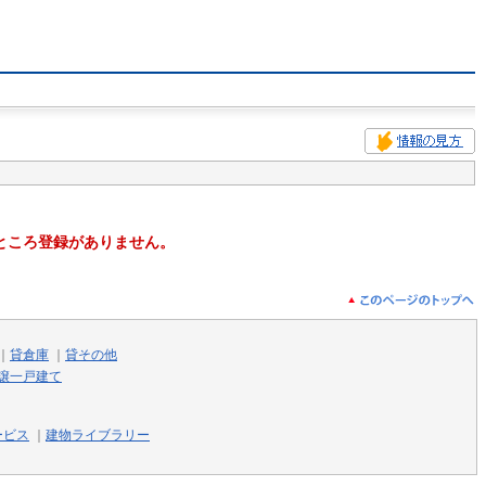
ところ登録がありません。
｜
貸倉庫
｜
貸その他
譲一戸建て
ービス
｜
建物ライブラリー