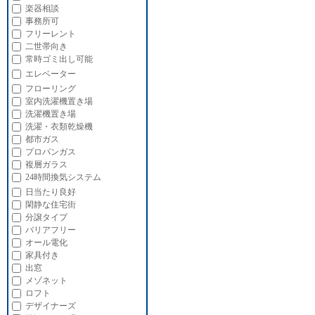
楽器相談
事務所可
フリーレント
二世帯向き
常時ゴミ出し可能
エレベーター
フローリング
室内洗濯機置き場
洗濯機置き場
洗濯・衣類乾燥機
都市ガス
プロパンガス
複層ガラス
24時間換気システム
日当たり良好
閑静な住宅街
分譲タイプ
バリアフリー
オール電化
家具付き
出窓
メゾネット
ロフト
デザイナーズ