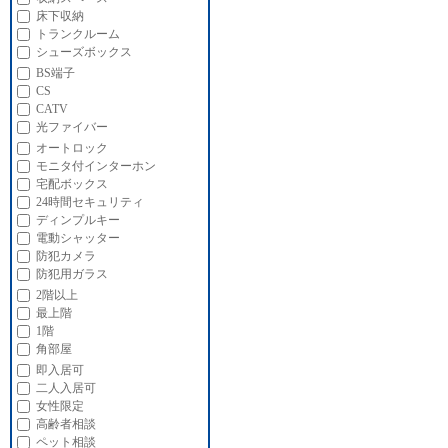
床下収納
トランクルーム
シューズボックス
BS端子
CS
CATV
光ファイバー
オートロック
モニタ付インターホン
宅配ボックス
24時間セキュリティ
ディンプルキー
電動シャッター
防犯カメラ
防犯用ガラス
2階以上
最上階
1階
角部屋
即入居可
二人入居可
女性限定
高齢者相談
ペット相談