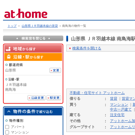
トップ
＞
山形県ＪＲ羽越本線の賃貸
＞
南鳥海の物件一覧
山形県 ＪＲ羽越本線 南鳥
検索条件を開ける
山形県
ＪＲ羽越本線
南鳥海
不動産・住宅サイト アットホーム
借りる
賃貸
｜
賃貸マ
買う
マンション
｜
中古一戸建て
建てる
注文住宅
その他
アットホーム
アパート
グループサイト
アットホーム
マンション