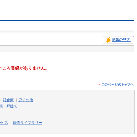
ところ登録がありません。
｜
貸倉庫
｜
貸その他
譲一戸建て
ービス
｜
建物ライブラリー