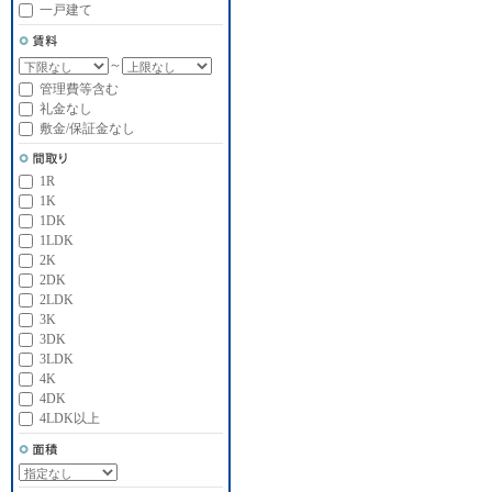
一戸建て
～
管理費等含む
礼金なし
敷金/保証金なし
1R
1K
1DK
1LDK
2K
2DK
2LDK
3K
3DK
3LDK
4K
4DK
4LDK以上