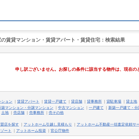
海駅の賃貸マンション・賃貸アパート・賃貸住宅
：検索結果
申し訳ございません。お探しの条件に該当する物件は、現在の
ンション
｜
賃貸アパート
｜
賃貸一戸建て
｜
貸店舗
｜
貸事務所
｜
貸駐車場
｜
貸土地
新築マンション・分譲マンション
｜
中古マンション
｜
一戸建て
｜
新築一戸建て・分
｜
土地
｜
売店舗
｜
売事務所
｜
売その他
加盟店を探す
｜
アットホーム引越し見積もり
｜
アットホーム不動産一括査定依頼サ
リゾート
｜
アットホーム投資
｜
官公庁物件