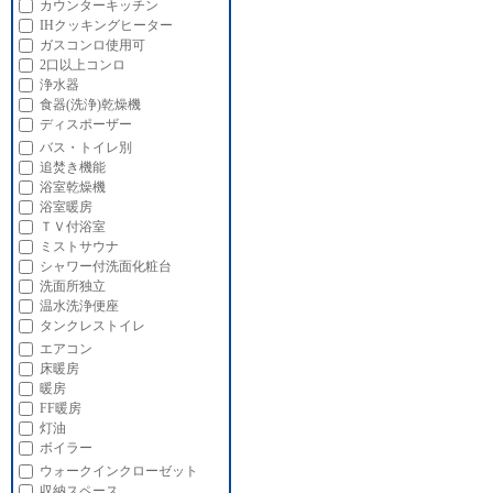
カウンターキッチン
IHクッキングヒーター
ガスコンロ使用可
2口以上コンロ
浄水器
食器(洗浄)乾燥機
ディスポーザー
バス・トイレ別
追焚き機能
浴室乾燥機
浴室暖房
ＴＶ付浴室
ミストサウナ
シャワー付洗面化粧台
洗面所独立
温水洗浄便座
タンクレストイレ
エアコン
床暖房
暖房
FF暖房
灯油
ボイラー
ウォークインクローゼット
収納スペース