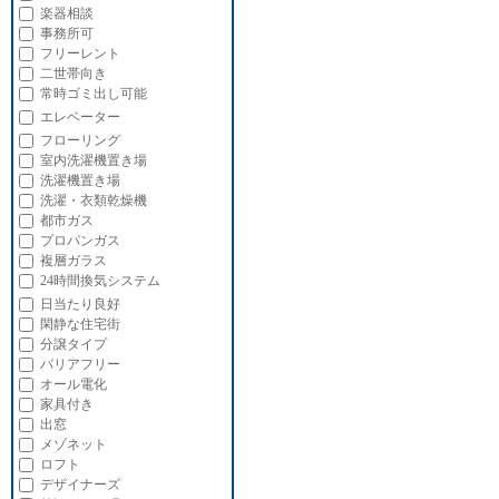
楽器相談
事務所可
フリーレント
二世帯向き
常時ゴミ出し可能
エレベーター
フローリング
室内洗濯機置き場
洗濯機置き場
洗濯・衣類乾燥機
都市ガス
プロパンガス
複層ガラス
24時間換気システム
日当たり良好
閑静な住宅街
分譲タイプ
バリアフリー
オール電化
家具付き
出窓
メゾネット
ロフト
デザイナーズ