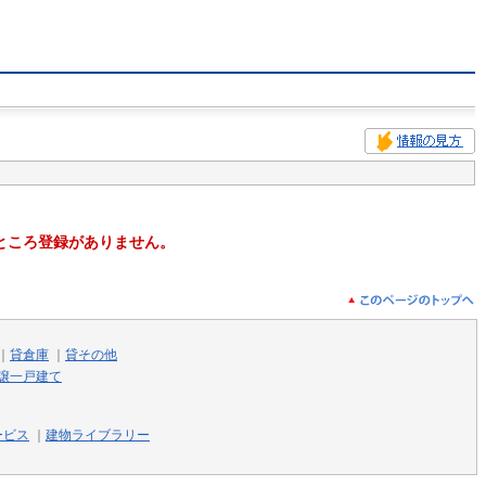
ところ登録がありません。
｜
貸倉庫
｜
貸その他
譲一戸建て
ービス
｜
建物ライブラリー