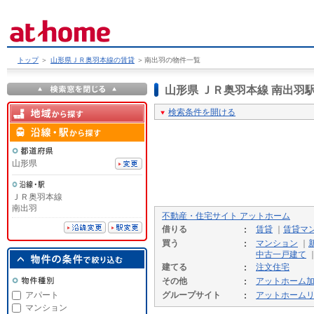
トップ
＞
山形県ＪＲ奥羽本線の賃貸
＞
南出羽の物件一覧
山形県 ＪＲ奥羽本線 南出
検索条件を開ける
山形県
ＪＲ奥羽本線
南出羽
不動産・住宅サイト アットホーム
借りる
賃貸
｜
賃貸マ
買う
マンション
｜
中古一戸建て
建てる
注文住宅
その他
アットホーム
アパート
グループサイト
アットホーム
マンション