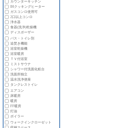
カウンターキッチン
IHクッキングヒーター
ガスコンロ使用可
2口以上コンロ
浄水器
食器(洗浄)乾燥機
ディスポーザー
バス・トイレ別
追焚き機能
浴室乾燥機
浴室暖房
ＴＶ付浴室
ミストサウナ
シャワー付洗面化粧台
洗面所独立
温水洗浄便座
タンクレストイレ
エアコン
床暖房
暖房
FF暖房
灯油
ボイラー
ウォークインクローゼット
収納スペース