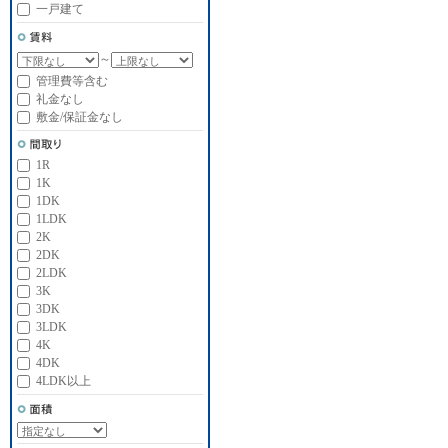
一戸建て
～
管理費等含む
礼金なし
敷金/保証金なし
1R
1K
1DK
1LDK
2K
2DK
2LDK
3K
3DK
3LDK
4K
4DK
4LDK以上