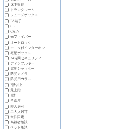
床下収納
トランクルーム
シューズボックス
BS端子
CS
CATV
光ファイバー
オートロック
モニタ付インターホン
宅配ボックス
24時間セキュリティ
ディンプルキー
電動シャッター
防犯カメラ
防犯用ガラス
2階以上
最上階
1階
角部屋
即入居可
二人入居可
女性限定
高齢者相談
ペット相談