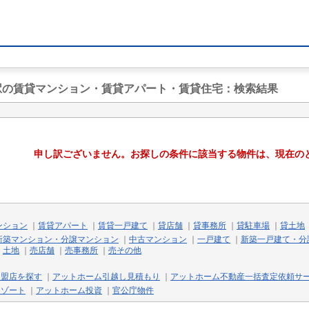
羽駅の賃貸マンション・賃貸アパート・賃貸住宅
：検索結果
申し訳ございません。お探しの条件に該当する物件は、現在の
ンション
｜
賃貸アパート
｜
賃貸一戸建て
｜
貸店舗
｜
貸事務所
｜
貸駐車場
｜
貸土地
新築マンション・分譲マンション
｜
中古マンション
｜
一戸建て
｜
新築一戸建て・分
｜
土地
｜
売店舗
｜
売事務所
｜
売その他
加盟店を探す
｜
アットホーム引越し見積もり
｜
アットホーム不動産一括査定依頼サ
リゾート
｜
アットホーム投資
｜
官公庁物件