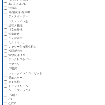
2口以上コンロ
浄水器
食器(洗浄)乾燥機
ディスポーザー
バス・トイレ別
追焚き機能
浴室乾燥機
浴室暖房
ＴＶ付浴室
ミストサウナ
シャワー付洗面化粧台
洗面所独立
温水洗浄便座
タンクレストイレ
エアコン
床暖房
ウォークインクローゼット
収納スペース
床下収納
トランクルーム
シューズボックス
BS端子
CS
CATV