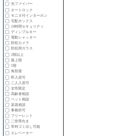
光ファイバー
オートロック
モニタ付インターホン
宅配ボックス
24時間セキュリティ
ディンプルキー
電動シャッター
防犯カメラ
防犯用ガラス
2階以上
最上階
1階
角部屋
即入居可
二人入居可
女性限定
高齢者相談
ペット相談
楽器相談
事務所可
フリーレント
二世帯向き
常時ゴミ出し可能
エレベーター