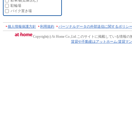
駐車場(近隣含む)
駐輪場
バイク置き場
個人情報保護方針
利用規約
パーソナルデータの外部送信に関するポリシ
Copyright(c) At Home Co.,Ltd.
このサイトに掲載している情報の
賃貸や不動産はアットホーム-賃貸マ