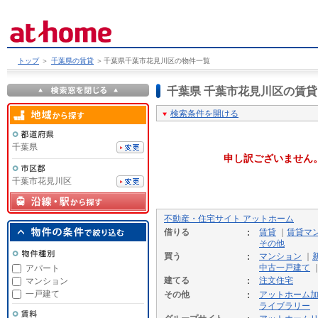
トップ
＞
千葉県の賃貸
＞
千葉県千葉市花見川区の物件一覧
千葉県 千葉市花見川区の賃
検索条件を開ける
千葉県
申し訳ございません
千葉市花見川区
不動産・住宅サイト アットホーム
借りる
賃貸
｜
賃貸マ
その他
買う
マンション
｜
中古一戸建て
アパート
建てる
注文住宅
マンション
一戸建て
その他
アットホーム
ライブラリー