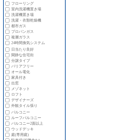
フローリング
室内洗濯機置き場
洗濯機置き場
洗濯・衣類乾燥機
都市ガス
プロパンガス
複層ガラス
24時間換気システム
日当たり良好
閑静な住宅街
分譲タイプ
バリアフリー
オール電化
家具付き
出窓
メゾネット
ロフト
デザイナーズ
外観タイル張り
バルコニー
ルーフバルコニー
バルコニー2面以上
ウッドデッキ
庭(専用庭)