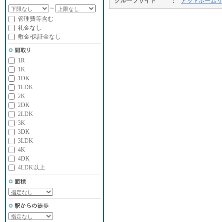
グループサイト
アットホーム
～
管理費等含む
礼金なし
敷金/保証金なし
1R
1K
1DK
1LDK
2K
2DK
2LDK
3K
3DK
3LDK
4K
4DK
4LDK以上