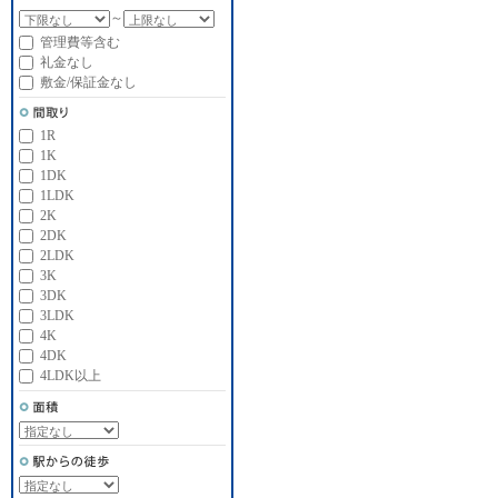
～
管理費等含む
礼金なし
敷金/保証金なし
1R
1K
1DK
1LDK
2K
2DK
2LDK
3K
3DK
3LDK
4K
4DK
4LDK以上