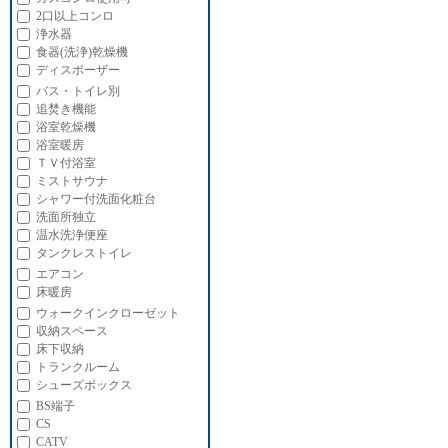
2口以上コンロ
浄水器
食器(洗浄)乾燥機
ディスポーザー
バス・トイレ別
追焚き機能
浴室乾燥機
浴室暖房
ＴＶ付浴室
ミストサウナ
シャワー付洗面化粧台
洗面所独立
温水洗浄便座
タンクレストイレ
エアコン
床暖房
ウォークインクローゼット
収納スペース
床下収納
トランクルーム
シューズボックス
BS端子
CS
CATV