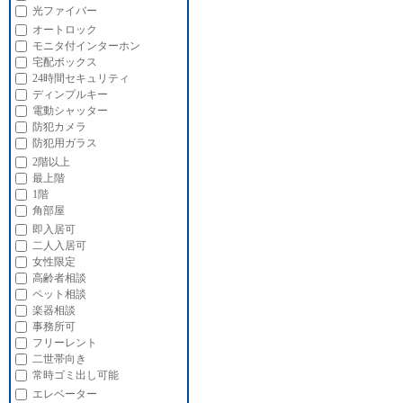
光ファイバー
オートロック
モニタ付インターホン
宅配ボックス
24時間セキュリティ
ディンプルキー
電動シャッター
防犯カメラ
防犯用ガラス
2階以上
最上階
1階
角部屋
即入居可
二人入居可
女性限定
高齢者相談
ペット相談
楽器相談
事務所可
フリーレント
二世帯向き
常時ゴミ出し可能
エレベーター