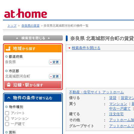
トップ
＞
奈良県の賃貸
＞
奈良県北葛城郡河合町の物件一覧
奈良県 北葛城郡河合町の賃
検索条件を開ける
奈良県
北葛城郡河合町
不動産・住宅サイト アットホーム
借りる
賃貸
｜
賃貸マ
買う
マンション
｜
中古一戸建て
アパート
建てる
注文住宅
マンション
その他
アットホーム
一戸建て
グループサイト
アットホーム