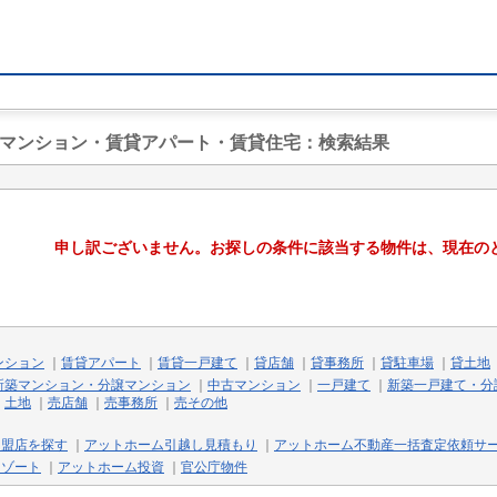
貸マンション・賃貸アパート・賃貸住宅
：検索結果
申し訳ございません。お探しの条件に該当する物件は、現在の
ンション
｜
賃貸アパート
｜
賃貸一戸建て
｜
貸店舗
｜
貸事務所
｜
貸駐車場
｜
貸土地
新築マンション・分譲マンション
｜
中古マンション
｜
一戸建て
｜
新築一戸建て・分
｜
土地
｜
売店舗
｜
売事務所
｜
売その他
加盟店を探す
｜
アットホーム引越し見積もり
｜
アットホーム不動産一括査定依頼サ
リゾート
｜
アットホーム投資
｜
官公庁物件