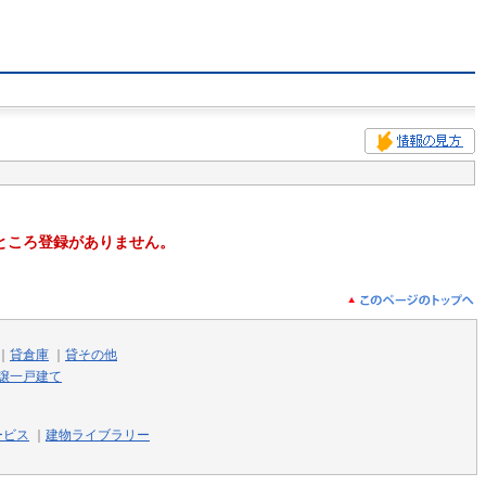
ところ登録がありません。
｜
貸倉庫
｜
貸その他
譲一戸建て
ービス
｜
建物ライブラリー