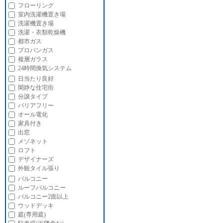
フローリング
室内洗濯機置き場
洗濯機置き場
洗濯・衣類乾燥機
都市ガス
プロパンガス
複層ガラス
24時間換気システム
日当たり良好
閑静な住宅街
分譲タイプ
バリアフリー
オール電化
家具付き
出窓
メゾネット
ロフト
デザイナーズ
外観タイル張り
バルコニー
ルーフバルコニー
バルコニー2面以上
ウッドデッキ
庭(専用庭)