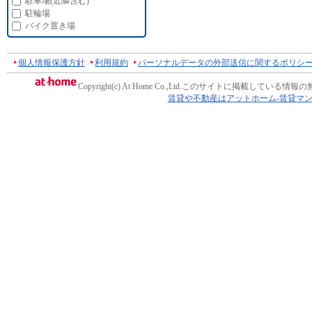
駐車場(近隣含む)
駐輪場
バイク置き場
個人情報保護方針
利用規約
パーソナルデータの外部送信に関するポリシ
Copyright(c) At Home Co.,Ltd.
このサイトに掲載している情報の
賃貸や不動産はアットホーム-賃貸マ