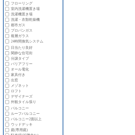
フローリング
室内洗濯機置き場
洗濯機置き場
洗濯・衣類乾燥機
都市ガス
プロパンガス
複層ガラス
24時間換気システム
日当たり良好
閑静な住宅街
分譲タイプ
バリアフリー
オール電化
家具付き
出窓
メゾネット
ロフト
デザイナーズ
外観タイル張り
バルコニー
ルーフバルコニー
バルコニー2面以上
ウッドデッキ
庭(専用庭)