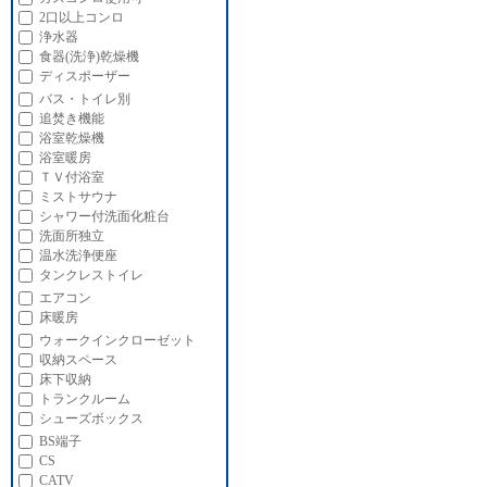
2口以上コンロ
浄水器
食器(洗浄)乾燥機
ディスポーザー
バス・トイレ別
追焚き機能
浴室乾燥機
浴室暖房
ＴＶ付浴室
ミストサウナ
シャワー付洗面化粧台
洗面所独立
温水洗浄便座
タンクレストイレ
エアコン
床暖房
ウォークインクローゼット
収納スペース
床下収納
トランクルーム
シューズボックス
BS端子
CS
CATV