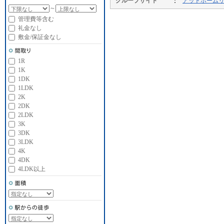
グループサイト
アットホーム
～
管理費等含む
礼金なし
敷金/保証金なし
1R
1K
1DK
1LDK
2K
2DK
2LDK
3K
3DK
3LDK
4K
4DK
4LDK以上