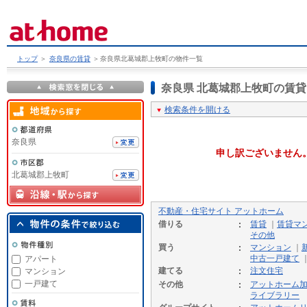
トップ
＞
奈良県の賃貸
＞
奈良県北葛城郡上牧町の物件一覧
奈良県 北葛城郡上牧町の賃
検索条件を開ける
奈良県
申し訳ございません
北葛城郡上牧町
不動産・住宅サイト アットホーム
借りる
賃貸
｜
賃貸マ
その他
買う
マンション
｜
中古一戸建て
アパート
建てる
注文住宅
マンション
一戸建て
その他
アットホーム
ライブラリー