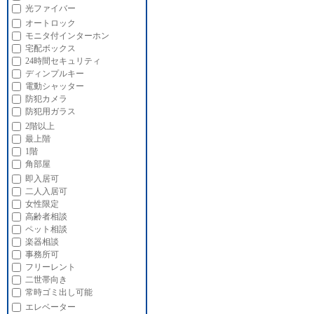
光ファイバー
オートロック
モニタ付インターホン
宅配ボックス
24時間セキュリティ
ディンプルキー
電動シャッター
防犯カメラ
防犯用ガラス
2階以上
最上階
1階
角部屋
即入居可
二人入居可
女性限定
高齢者相談
ペット相談
楽器相談
事務所可
フリーレント
二世帯向き
常時ゴミ出し可能
エレベーター