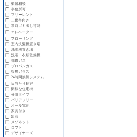
楽器相談
事務所可
フリーレント
二世帯向き
常時ゴミ出し可能
エレベーター
フローリング
室内洗濯機置き場
洗濯機置き場
洗濯・衣類乾燥機
都市ガス
プロパンガス
複層ガラス
24時間換気システム
日当たり良好
閑静な住宅街
分譲タイプ
バリアフリー
オール電化
家具付き
出窓
メゾネット
ロフト
デザイナーズ