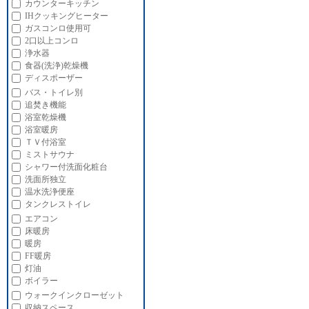
カウンターキッチン
IHクッキングヒーター
ガスコンロ使用可
2口以上コンロ
浄水器
食器(洗浄)乾燥機
ディスポーザー
バス・トイレ別
追焚き機能
浴室乾燥機
浴室暖房
ＴＶ付浴室
ミストサウナ
シャワー付洗面化粧台
洗面所独立
温水洗浄便座
タンクレストイレ
エアコン
床暖房
暖房
FF暖房
灯油
ボイラー
ウォークインクローゼット
収納スペース