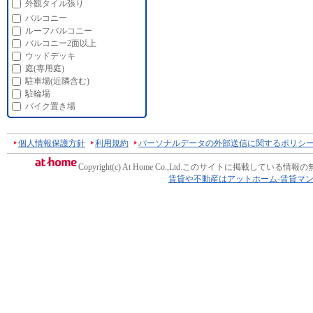
外観タイル張り
バルコニー
ルーフバルコニー
バルコニー2面以上
ウッドデッキ
庭(専用庭)
駐車場(近隣含む)
駐輪場
バイク置き場
個人情報保護方針
利用規約
パーソナルデータの外部送信に関するポリシ
Copyright(c) At Home Co.,Ltd.
このサイトに掲載している情報の
賃貸や不動産はアットホーム-賃貸マ