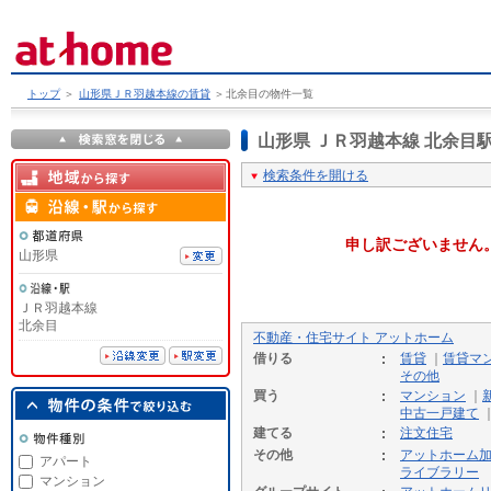
トップ
＞
山形県ＪＲ羽越本線の賃貸
＞
北余目の物件一覧
山形県 ＪＲ羽越本線 北余
検索条件を開ける
申し訳ございません
山形県
ＪＲ羽越本線
北余目
不動産・住宅サイト アットホーム
借りる
賃貸
｜
賃貸マ
その他
買う
マンション
｜
中古一戸建て
建てる
注文住宅
その他
アットホーム
アパート
ライブラリー
マンション