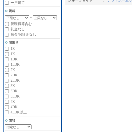
グループサイト
アットホーム
一戸建て
～
管理費等含む
礼金なし
敷金/保証金なし
1R
1K
1DK
1LDK
2K
2DK
2LDK
3K
3DK
3LDK
4K
4DK
4LDK以上