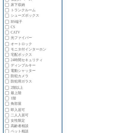
床下収納
トランクルーム
シューズボックス
BS端子
CS
CATV
光ファイバー
オートロック
モニタ付インターホン
宅配ボックス
24時間セキュリティ
ディンプルキー
電動シャッター
防犯カメラ
防犯用ガラス
2階以上
最上階
1階
角部屋
即入居可
二人入居可
女性限定
高齢者相談
ペット相談