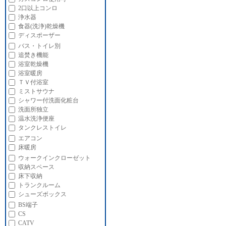
2口以上コンロ
浄水器
食器(洗浄)乾燥機
ディスポーザー
バス・トイレ別
追焚き機能
浴室乾燥機
浴室暖房
ＴＶ付浴室
ミストサウナ
シャワー付洗面化粧台
洗面所独立
温水洗浄便座
タンクレストイレ
エアコン
床暖房
ウォークインクローゼット
収納スペース
床下収納
トランクルーム
シューズボックス
BS端子
CS
CATV