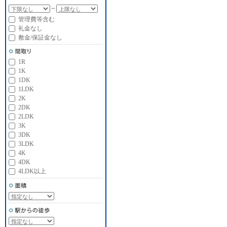
～
管理費等含む
礼金なし
敷金/保証金なし
1R
1K
1DK
1LDK
2K
2DK
2LDK
3K
3DK
3LDK
4K
4DK
4LDK以上