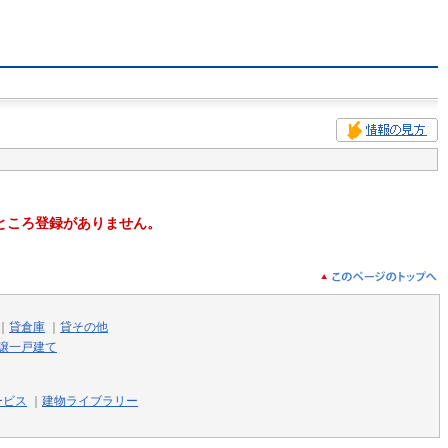
ところ登録がありません。
｜
貸倉庫
｜
貸その他
譲一戸建て
ービス
｜
建物ライブラリー