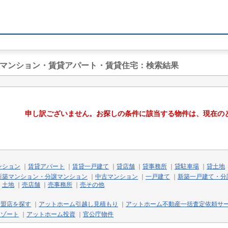
貸マンション・賃貸アパート・賃貸住宅
：検索結果
申し訳ございません。お探しの条件に該当する物件は、現在の
ンション
｜
賃貸アパート
｜
賃貸一戸建て
｜
貸店舗
｜
貸事務所
｜
貸駐車場
｜
貸土地
新築マンション・分譲マンション
｜
中古マンション
｜
一戸建て
｜
新築一戸建て・分
｜
土地
｜
売店舗
｜
売事務所
｜
売その他
加盟店を探す
｜
アットホーム引越し見積もり
｜
アットホーム不動産一括査定依頼サ
リゾート
｜
アットホーム投資
｜
官公庁物件