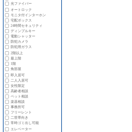
光ファイバー
オートロック
モニタ付インターホン
宅配ボックス
24時間セキュリティ
ディンプルキー
電動シャッター
防犯カメラ
防犯用ガラス
2階以上
最上階
1階
角部屋
即入居可
二人入居可
女性限定
高齢者相談
ペット相談
楽器相談
事務所可
フリーレント
二世帯向き
常時ゴミ出し可能
エレベーター