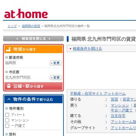
トップ
＞
福岡県の賃貸
＞
福岡県北九州市門司区の物件一覧
福岡県 北九州市門司区の賃
検索条件を開ける
福岡県
北九州市門司区
不動産・住宅サイト アットホーム
借りる
賃貸
｜
賃貸マ
買う
マンション
｜
中古一戸建て
アパート
建てる
注文住宅
マンション
その他
アットホーム
一戸建て
グループサイト
アットホーム