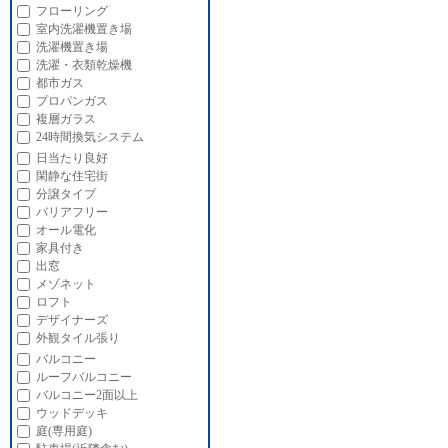
フローリング
室内洗濯機置き場
洗濯機置き場
洗濯・衣類乾燥機
都市ガス
プロパンガス
複層ガラス
24時間換気システム
日当たり良好
閑静な住宅街
分譲タイプ
バリアフリー
オール電化
家具付き
出窓
メゾネット
ロフト
デザイナーズ
外観タイル張り
バルコニー
ルーフバルコニー
バルコニー2面以上
ウッドデッキ
庭(専用庭)