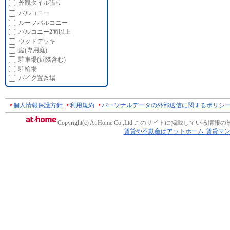
外観タイル張り
バルコニー
ルーフバルコニー
バルコニー2面以上
ウッドデッキ
庭(専用庭)
駐車場(近隣含む)
駐輪場
バイク置き場
個人情報保護方針
利用規約
パーソナルデータの外部送信に関するポリシ
Copyright(c) At Home Co.,Ltd.
このサイトに掲載している情報の
賃貸や不動産はアットホーム-賃貸マ