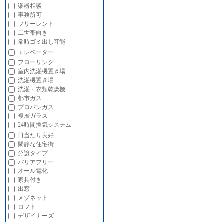
楽器相談
事務所可
フリーレント
二世帯向き
常時ゴミ出し可能
エレベーター
フローリング
室内洗濯機置き場
洗濯機置き場
洗濯・衣類乾燥機
都市ガス
プロパンガス
複層ガラス
24時間換気システム
日当たり良好
閑静な住宅街
分譲タイプ
バリアフリー
オール電化
家具付き
出窓
メゾネット
ロフト
デザイナーズ