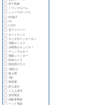
床下収納
トランクルーム
シューズボックス
BS端子
CS
CATV
光ファイバー
オートロック
モニタ付インターホン
宅配ボックス
24時間セキュリティ
ディンプルキー
電動シャッター
防犯カメラ
防犯用ガラス
2階以上
最上階
1階
角部屋
即入居可
二人入居可
女性限定
高齢者相談
ペット相談