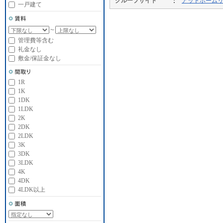
グループサイト
アットホーム
一戸建て
～
管理費等含む
礼金なし
敷金/保証金なし
1R
1K
1DK
1LDK
2K
2DK
2LDK
3K
3DK
3LDK
4K
4DK
4LDK以上