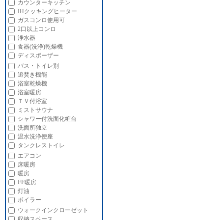
カウンターキッチン
IHクッキングヒーター
ガスコンロ使用可
2口以上コンロ
浄水器
食器(洗浄)乾燥機
ディスポーザー
バス・トイレ別
追焚き機能
浴室乾燥機
浴室暖房
ＴＶ付浴室
ミストサウナ
シャワー付洗面化粧台
洗面所独立
温水洗浄便座
タンクレストイレ
エアコン
床暖房
暖房
FF暖房
灯油
ボイラー
ウォークインクローゼット
収納スペース