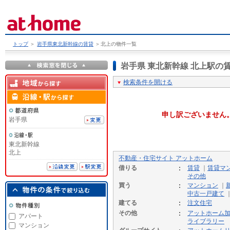
トップ
＞
岩手県東北新幹線の賃貸
＞
北上の物件一覧
岩手県 東北新幹線 北上駅
検索条件を開ける
申し訳ございません
岩手県
東北新幹線
北上
不動産・住宅サイト アットホーム
借りる
賃貸
｜
賃貸マ
その他
買う
マンション
｜
中古一戸建て
建てる
注文住宅
その他
アットホーム
アパート
ライブラリー
マンション