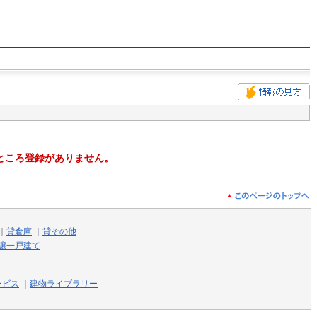
ところ登録がありません。
｜
貸倉庫
｜
貸その他
譲一戸建て
ービス
｜
建物ライブラリー