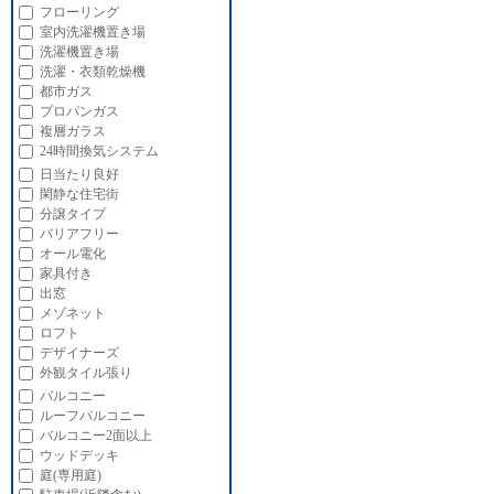
フローリング
室内洗濯機置き場
洗濯機置き場
洗濯・衣類乾燥機
都市ガス
プロパンガス
複層ガラス
24時間換気システム
日当たり良好
閑静な住宅街
分譲タイプ
バリアフリー
オール電化
家具付き
出窓
メゾネット
ロフト
デザイナーズ
外観タイル張り
バルコニー
ルーフバルコニー
バルコニー2面以上
ウッドデッキ
庭(専用庭)