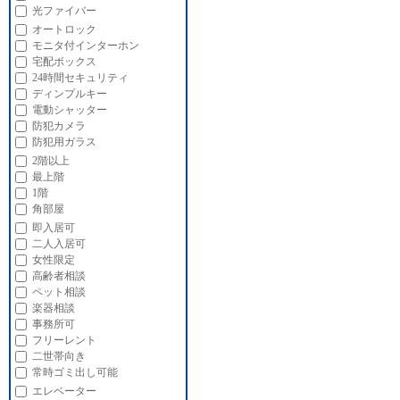
光ファイバー
オートロック
モニタ付インターホン
宅配ボックス
24時間セキュリティ
ディンプルキー
電動シャッター
防犯カメラ
防犯用ガラス
2階以上
最上階
1階
角部屋
即入居可
二人入居可
女性限定
高齢者相談
ペット相談
楽器相談
事務所可
フリーレント
二世帯向き
常時ゴミ出し可能
エレベーター