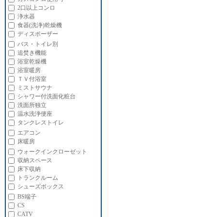
2口以上コンロ
浄水器
食器(洗浄)乾燥機
ディスポーザー
バス・トイレ別
追焚き機能
浴室乾燥機
浴室暖房
ＴＶ付浴室
ミストサウナ
シャワー付洗面化粧台
洗面所独立
温水洗浄便座
タンクレストイレ
エアコン
床暖房
ウォークインクローゼット
収納スペース
床下収納
トランクルーム
シューズボックス
BS端子
CS
CATV