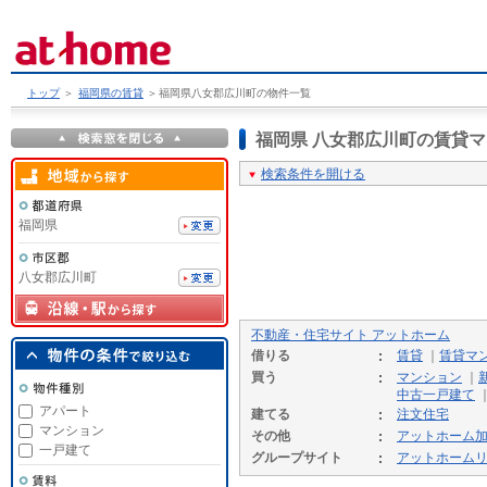
トップ
＞
福岡県の賃貸
＞
福岡県八女郡広川町の物件一覧
福岡県 八女郡広川町の賃貸
検索条件を開ける
福岡県
八女郡広川町
不動産・住宅サイト アットホーム
借りる
賃貸
｜
賃貸マ
買う
マンション
｜
中古一戸建て
アパート
建てる
注文住宅
マンション
その他
アットホーム
一戸建て
グループサイト
アットホーム