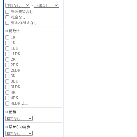
～
管理費等含む
礼金なし
敷金/保証金なし
1R
1K
1DK
1LDK
2K
2DK
2LDK
3K
3DK
3LDK
4K
4DK
4LDK以上