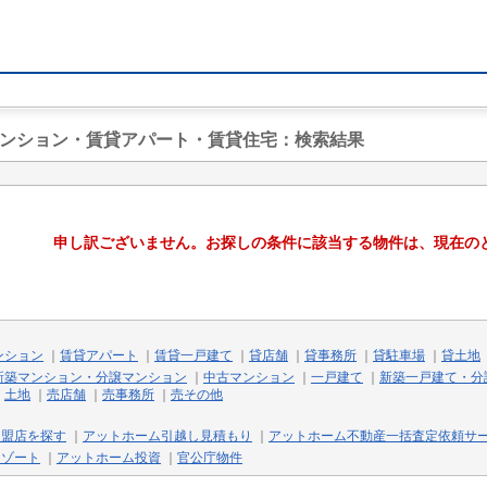
マンション・賃貸アパート・賃貸住宅
：検索結果
申し訳ございません。お探しの条件に該当する物件は、現在の
ンション
｜
賃貸アパート
｜
賃貸一戸建て
｜
貸店舗
｜
貸事務所
｜
貸駐車場
｜
貸土地
新築マンション・分譲マンション
｜
中古マンション
｜
一戸建て
｜
新築一戸建て・分
｜
土地
｜
売店舗
｜
売事務所
｜
売その他
加盟店を探す
｜
アットホーム引越し見積もり
｜
アットホーム不動産一括査定依頼サ
リゾート
｜
アットホーム投資
｜
官公庁物件