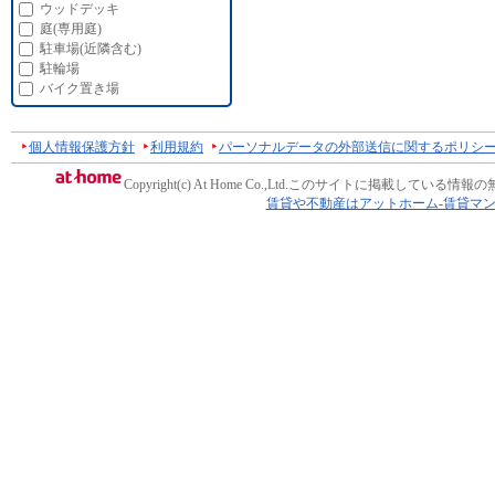
ウッドデッキ
庭(専用庭)
駐車場(近隣含む)
駐輪場
バイク置き場
個人情報保護方針
利用規約
パーソナルデータの外部送信に関するポリシ
Copyright(c) At Home Co.,Ltd.
このサイトに掲載している情報の
賃貸や不動産はアットホーム-賃貸マ