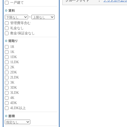
グループサイト
アットホーム
一戸建て
～
管理費等含む
礼金なし
敷金/保証金なし
1R
1K
1DK
1LDK
2K
2DK
2LDK
3K
3DK
3LDK
4K
4DK
4LDK以上