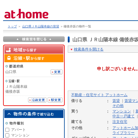
トップ
＞
山口県ＪＲ山陽本線の賃貸
＞
備後赤坂の物件一覧
山口県 ＪＲ山陽本線 備後
検索条件を開ける
申し訳ございません
山口県
ＪＲ山陽本線
備後赤坂
不動産・住宅サイト アットホーム
借りる
賃貸
｜
賃貸マ
その他
買う
マンション
｜
中古一戸建て
建てる
注文住宅
その他
アットホーム
アパート
ライブラリー
マンション