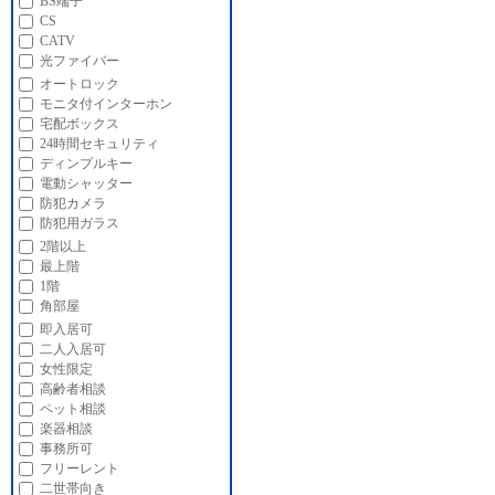
BS端子
CS
CATV
光ファイバー
オートロック
モニタ付インターホン
宅配ボックス
24時間セキュリティ
ディンプルキー
電動シャッター
防犯カメラ
防犯用ガラス
2階以上
最上階
1階
角部屋
即入居可
二人入居可
女性限定
高齢者相談
ペット相談
楽器相談
事務所可
フリーレント
二世帯向き