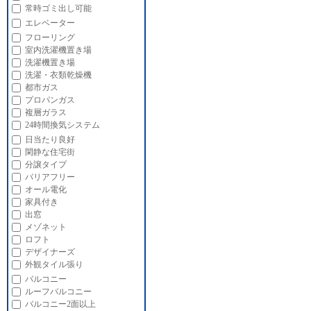
常時ゴミ出し可能
エレベーター
フローリング
室内洗濯機置き場
洗濯機置き場
洗濯・衣類乾燥機
都市ガス
プロパンガス
複層ガラス
24時間換気システム
日当たり良好
閑静な住宅街
分譲タイプ
バリアフリー
オール電化
家具付き
出窓
メゾネット
ロフト
デザイナーズ
外観タイル張り
バルコニー
ルーフバルコニー
バルコニー2面以上