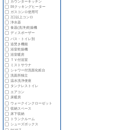
カウンターキッチン
IHクッキングヒーター
ガスコンロ使用可
2口以上コンロ
浄水器
食器(洗浄)乾燥機
ディスポーザー
バス・トイレ別
追焚き機能
浴室乾燥機
浴室暖房
ＴＶ付浴室
ミストサウナ
シャワー付洗面化粧台
洗面所独立
温水洗浄便座
タンクレストイレ
エアコン
床暖房
ウォークインクローゼット
収納スペース
床下収納
トランクルーム
シューズボックス