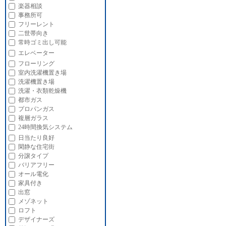
楽器相談
事務所可
フリーレント
二世帯向き
常時ゴミ出し可能
エレベーター
フローリング
室内洗濯機置き場
洗濯機置き場
洗濯・衣類乾燥機
都市ガス
プロパンガス
複層ガラス
24時間換気システム
日当たり良好
閑静な住宅街
分譲タイプ
バリアフリー
オール電化
家具付き
出窓
メゾネット
ロフト
デザイナーズ