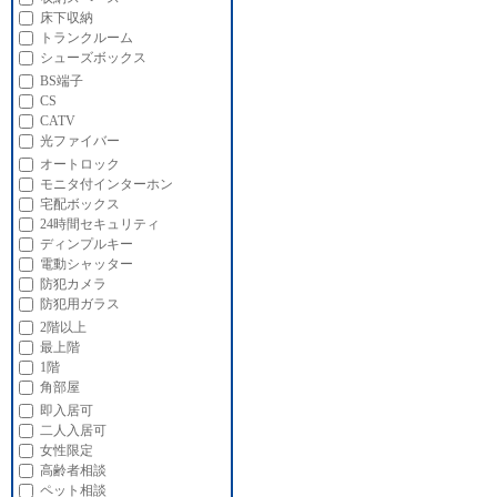
床下収納
トランクルーム
シューズボックス
BS端子
CS
CATV
光ファイバー
オートロック
モニタ付インターホン
宅配ボックス
24時間セキュリティ
ディンプルキー
電動シャッター
防犯カメラ
防犯用ガラス
2階以上
最上階
1階
角部屋
即入居可
二人入居可
女性限定
高齢者相談
ペット相談