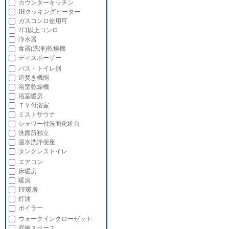
カウンターキッチン
IHクッキングヒーター
ガスコンロ使用可
2口以上コンロ
浄水器
食器(洗浄)乾燥機
ディスポーザー
バス・トイレ別
追焚き機能
浴室乾燥機
浴室暖房
ＴＶ付浴室
ミストサウナ
シャワー付洗面化粧台
洗面所独立
温水洗浄便座
タンクレストイレ
エアコン
床暖房
暖房
FF暖房
灯油
ボイラー
ウォークインクローゼット
収納スペース