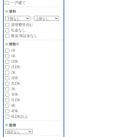
一戸建て
～
管理費等含む
礼金なし
敷金/保証金なし
1R
1K
1DK
1LDK
2K
2DK
2LDK
3K
3DK
3LDK
4K
4DK
4LDK以上