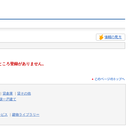
ところ登録がありません。
｜
貸倉庫
｜
貸その他
譲一戸建て
ービス
｜
建物ライブラリー