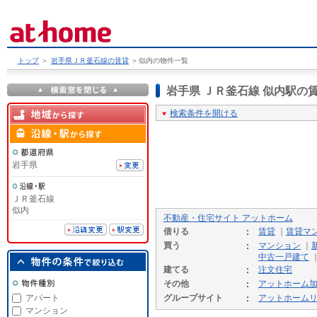
トップ
＞
岩手県ＪＲ釜石線の賃貸
＞
似内の物件一覧
岩手県 ＪＲ釜石線 似内駅
検索条件を開ける
岩手県
ＪＲ釜石線
似内
不動産・住宅サイト アットホーム
借りる
賃貸
｜
賃貸マ
買う
マンション
｜
中古一戸建て
建てる
注文住宅
その他
アットホーム
アパート
グループサイト
アットホーム
マンション