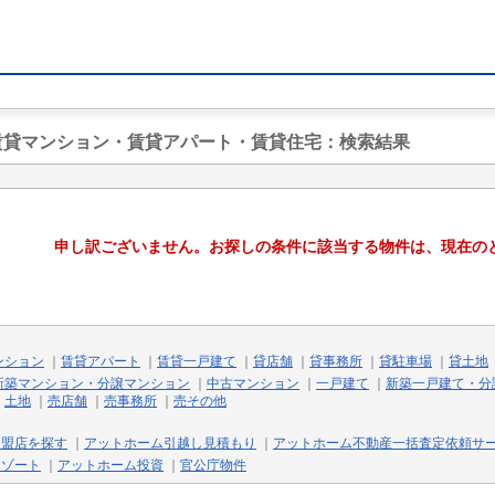
の賃貸マンション・賃貸アパート・賃貸住宅
：検索結果
申し訳ございません。お探しの条件に該当する物件は、現在の
ンション
｜
賃貸アパート
｜
賃貸一戸建て
｜
貸店舗
｜
貸事務所
｜
貸駐車場
｜
貸土地
新築マンション・分譲マンション
｜
中古マンション
｜
一戸建て
｜
新築一戸建て・分
｜
土地
｜
売店舗
｜
売事務所
｜
売その他
加盟店を探す
｜
アットホーム引越し見積もり
｜
アットホーム不動産一括査定依頼サ
リゾート
｜
アットホーム投資
｜
官公庁物件