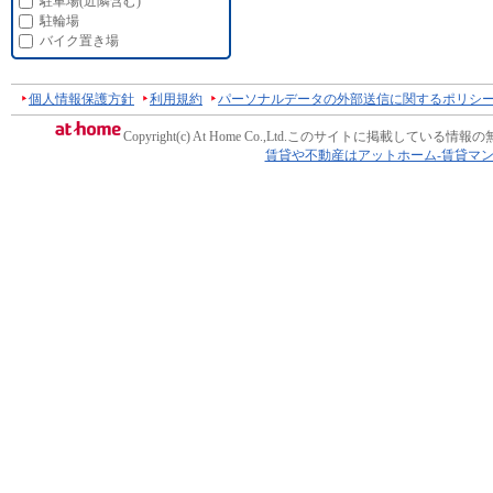
駐車場(近隣含む)
駐輪場
バイク置き場
個人情報保護方針
利用規約
パーソナルデータの外部送信に関するポリシ
Copyright(c) At Home Co.,Ltd.
このサイトに掲載している情報の
賃貸や不動産はアットホーム-賃貸マ