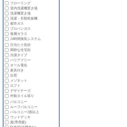
フローリング
室内洗濯機置き場
洗濯機置き場
洗濯・衣類乾燥機
都市ガス
プロパンガス
複層ガラス
24時間換気システム
日当たり良好
閑静な住宅街
分譲タイプ
バリアフリー
オール電化
家具付き
出窓
メゾネット
ロフト
デザイナーズ
外観タイル張り
バルコニー
ルーフバルコニー
バルコニー2面以上
ウッドデッキ
庭(専用庭)