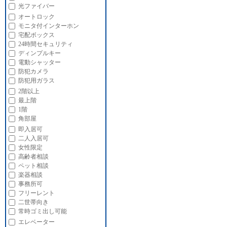
光ファイバー
オートロック
モニタ付インターホン
宅配ボックス
24時間セキュリティ
ディンプルキー
電動シャッター
防犯カメラ
防犯用ガラス
2階以上
最上階
1階
角部屋
即入居可
二人入居可
女性限定
高齢者相談
ペット相談
楽器相談
事務所可
フリーレント
二世帯向き
常時ゴミ出し可能
エレベーター