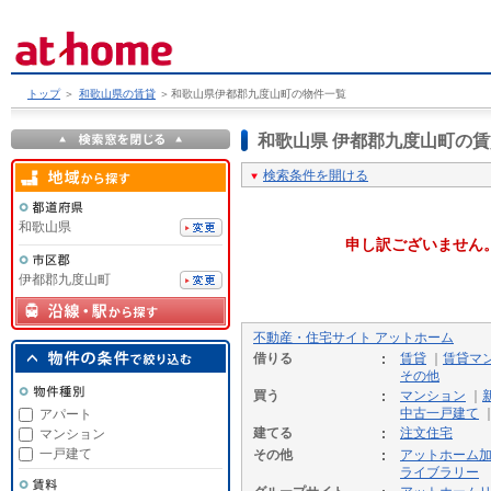
トップ
＞
和歌山県の賃貸
＞
和歌山県伊都郡九度山町の物件一覧
和歌山県 伊都郡九度山町の
検索条件を開ける
和歌山県
申し訳ございません
伊都郡九度山町
不動産・住宅サイト アットホーム
借りる
賃貸
｜
賃貸マ
その他
買う
マンション
｜
中古一戸建て
アパート
建てる
注文住宅
マンション
一戸建て
その他
アットホーム
ライブラリー