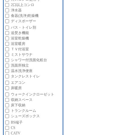
2口以上コンロ
浄水器
食器(洗浄)乾燥機
ディスポーザー
バス・トイレ別
追焚き機能
浴室乾燥機
浴室暖房
ＴＶ付浴室
ミストサウナ
シャワー付洗面化粧台
洗面所独立
温水洗浄便座
タンクレストイレ
エアコン
床暖房
ウォークインクローゼット
収納スペース
床下収納
トランクルーム
シューズボックス
BS端子
CS
CATV