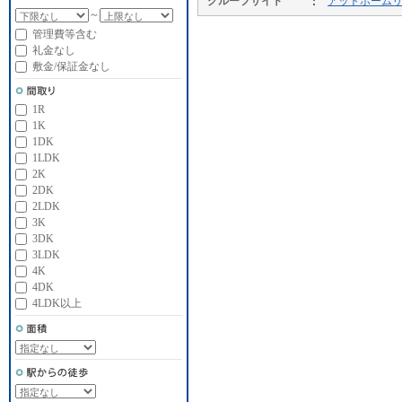
グループサイト
アットホーム
～
管理費等含む
礼金なし
敷金/保証金なし
1R
1K
1DK
1LDK
2K
2DK
2LDK
3K
3DK
3LDK
4K
4DK
4LDK以上