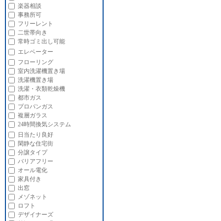
楽器相談
事務所可
フリーレント
二世帯向き
常時ゴミ出し可能
エレベーター
フローリング
室内洗濯機置き場
洗濯機置き場
洗濯・衣類乾燥機
都市ガス
プロパンガス
複層ガラス
24時間換気システム
日当たり良好
閑静な住宅街
分譲タイプ
バリアフリー
オール電化
家具付き
出窓
メゾネット
ロフト
デザイナーズ