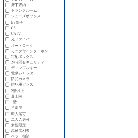
床下収納
トランクルーム
シューズボックス
BS端子
CS
CATV
光ファイバー
オートロック
モニタ付インターホン
宅配ボックス
24時間セキュリティ
ディンプルキー
電動シャッター
防犯カメラ
防犯用ガラス
2階以上
最上階
1階
角部屋
即入居可
二人入居可
女性限定
高齢者相談
ペット相談