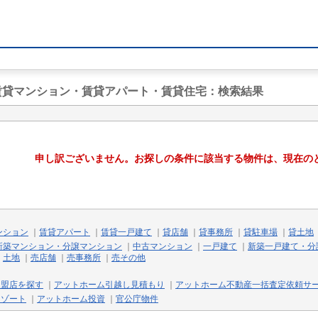
の賃貸マンション・賃貸アパート・賃貸住宅
：検索結果
申し訳ございません。お探しの条件に該当する物件は、現在の
ンション
｜
賃貸アパート
｜
賃貸一戸建て
｜
貸店舗
｜
貸事務所
｜
貸駐車場
｜
貸土地
新築マンション・分譲マンション
｜
中古マンション
｜
一戸建て
｜
新築一戸建て・分
｜
土地
｜
売店舗
｜
売事務所
｜
売その他
加盟店を探す
｜
アットホーム引越し見積もり
｜
アットホーム不動産一括査定依頼サ
リゾート
｜
アットホーム投資
｜
官公庁物件