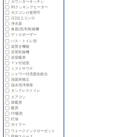
カウンターキッチン
IHクッキングヒーター
ガスコンロ使用可
2口以上コンロ
浄水器
食器(洗浄)乾燥機
ディスポーザー
バス・トイレ別
追焚き機能
浴室乾燥機
浴室暖房
ＴＶ付浴室
ミストサウナ
シャワー付洗面化粧台
洗面所独立
温水洗浄便座
タンクレストイレ
エアコン
床暖房
暖房
FF暖房
灯油
ボイラー
ウォークインクローゼット
収納スペース