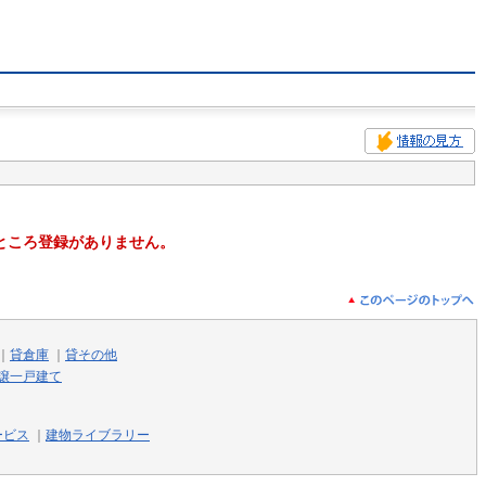
ところ登録がありません。
｜
貸倉庫
｜
貸その他
譲一戸建て
ービス
｜
建物ライブラリー