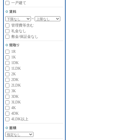
一戸建て
～
管理費等含む
礼金なし
敷金/保証金なし
1R
1K
1DK
1LDK
2K
2DK
2LDK
3K
3DK
3LDK
4K
4DK
4LDK以上