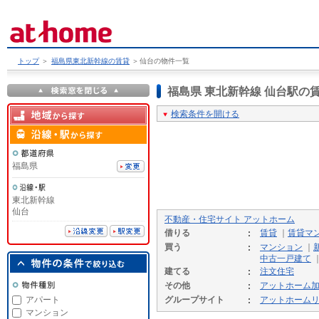
トップ
＞
福島県東北新幹線の賃貸
＞
仙台の物件一覧
福島県 東北新幹線 仙台駅
検索条件を開ける
福島県
東北新幹線
仙台
不動産・住宅サイト アットホーム
借りる
賃貸
｜
賃貸マ
買う
マンション
｜
中古一戸建て
建てる
注文住宅
その他
アットホーム
アパート
グループサイト
アットホーム
マンション