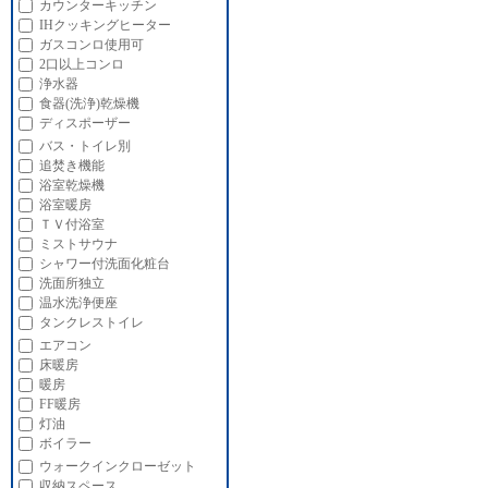
カウンターキッチン
IHクッキングヒーター
ガスコンロ使用可
2口以上コンロ
浄水器
食器(洗浄)乾燥機
ディスポーザー
バス・トイレ別
追焚き機能
浴室乾燥機
浴室暖房
ＴＶ付浴室
ミストサウナ
シャワー付洗面化粧台
洗面所独立
温水洗浄便座
タンクレストイレ
エアコン
床暖房
暖房
FF暖房
灯油
ボイラー
ウォークインクローゼット
収納スペース