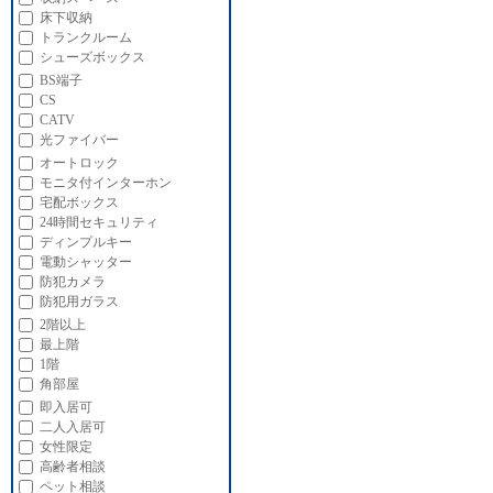
床下収納
トランクルーム
シューズボックス
BS端子
CS
CATV
光ファイバー
オートロック
モニタ付インターホン
宅配ボックス
24時間セキュリティ
ディンプルキー
電動シャッター
防犯カメラ
防犯用ガラス
2階以上
最上階
1階
角部屋
即入居可
二人入居可
女性限定
高齢者相談
ペット相談