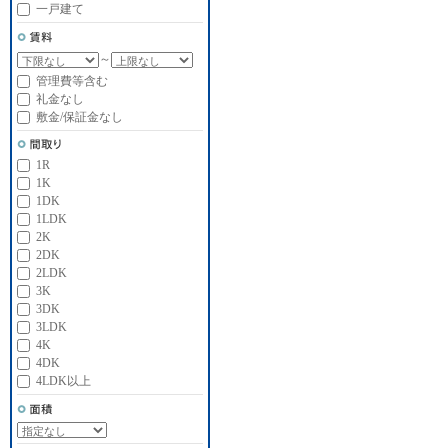
一戸建て
～
管理費等含む
礼金なし
敷金/保証金なし
1R
1K
1DK
1LDK
2K
2DK
2LDK
3K
3DK
3LDK
4K
4DK
4LDK以上