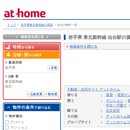
トップ
＞
岩手県東北新幹線の賃貸
＞
仙台の物件一覧
岩手県 東北新幹線 仙台駅
検索条件を開ける
岩手県
東北新幹線
仙台
不動産・住宅サイト アットホーム
借りる
賃貸
｜
賃貸マ
買う
マンション
｜
中古一戸建て
建てる
注文住宅
その他
アットホーム
アパート
グループサイト
アットホーム
マンション