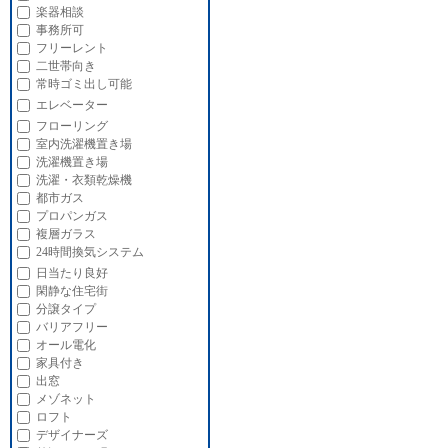
楽器相談
事務所可
フリーレント
二世帯向き
常時ゴミ出し可能
エレベーター
フローリング
室内洗濯機置き場
洗濯機置き場
洗濯・衣類乾燥機
都市ガス
プロパンガス
複層ガラス
24時間換気システム
日当たり良好
閑静な住宅街
分譲タイプ
バリアフリー
オール電化
家具付き
出窓
メゾネット
ロフト
デザイナーズ