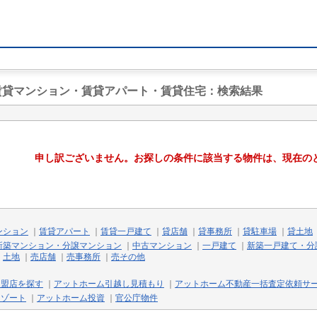
の賃貸マンション・賃貸アパート・賃貸住宅
：検索結果
申し訳ございません。お探しの条件に該当する物件は、現在の
ンション
｜
賃貸アパート
｜
賃貸一戸建て
｜
貸店舗
｜
貸事務所
｜
貸駐車場
｜
貸土地
新築マンション・分譲マンション
｜
中古マンション
｜
一戸建て
｜
新築一戸建て・分
｜
土地
｜
売店舗
｜
売事務所
｜
売その他
加盟店を探す
｜
アットホーム引越し見積もり
｜
アットホーム不動産一括査定依頼サ
リゾート
｜
アットホーム投資
｜
官公庁物件