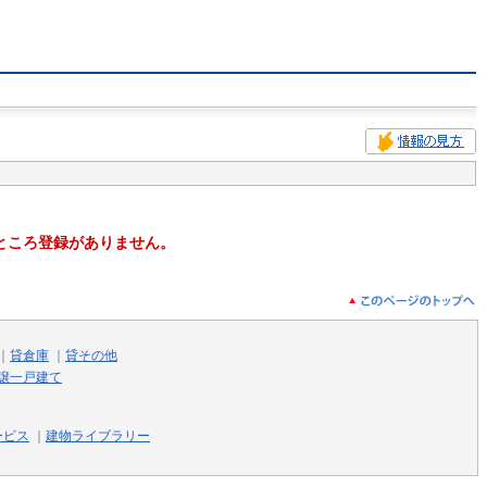
ところ登録がありません。
｜
貸倉庫
｜
貸その他
譲一戸建て
ービス
｜
建物ライブラリー