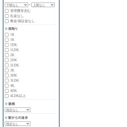
～
管理費等含む
礼金なし
敷金/保証金なし
1R
1K
1DK
1LDK
2K
2DK
2LDK
3K
3DK
3LDK
4K
4DK
4LDK以上