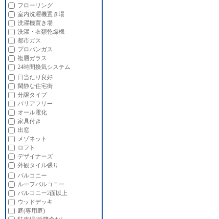
フローリング
室内洗濯機置き場
洗濯機置き場
洗濯・衣類乾燥機
都市ガス
プロパンガス
複層ガラス
24時間換気システム
日当たり良好
閑静な住宅街
分譲タイプ
バリアフリー
オール電化
家具付き
出窓
メゾネット
ロフト
デザイナーズ
外観タイル張り
バルコニー
ルーフバルコニー
バルコニー2面以上
ウッドデッキ
庭(専用庭)