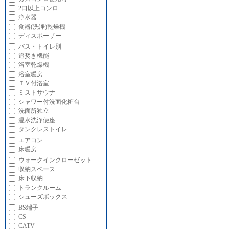
2口以上コンロ
浄水器
食器(洗浄)乾燥機
ディスポーザー
バス・トイレ別
追焚き機能
浴室乾燥機
浴室暖房
ＴＶ付浴室
ミストサウナ
シャワー付洗面化粧台
洗面所独立
温水洗浄便座
タンクレストイレ
エアコン
床暖房
ウォークインクローゼット
収納スペース
床下収納
トランクルーム
シューズボックス
BS端子
CS
CATV