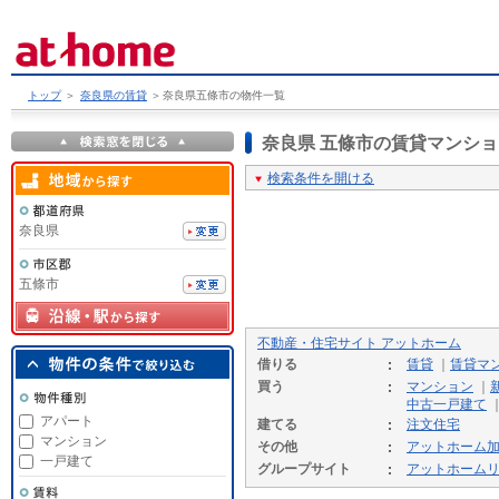
トップ
＞
奈良県の賃貸
＞
奈良県五條市の物件一覧
奈良県 五條市の賃貸マンシ
検索条件を開ける
奈良県
五條市
不動産・住宅サイト アットホーム
借りる
賃貸
｜
賃貸マ
買う
マンション
｜
中古一戸建て
アパート
建てる
注文住宅
マンション
その他
アットホーム
一戸建て
グループサイト
アットホーム