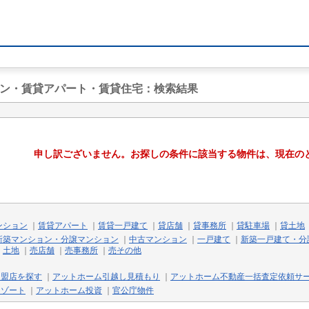
ョン・賃貸アパート・賃貸住宅
：検索結果
申し訳ございません。お探しの条件に該当する物件は、現在の
ンション
｜
賃貸アパート
｜
賃貸一戸建て
｜
貸店舗
｜
貸事務所
｜
貸駐車場
｜
貸土地
新築マンション・分譲マンション
｜
中古マンション
｜
一戸建て
｜
新築一戸建て・分
｜
土地
｜
売店舗
｜
売事務所
｜
売その他
加盟店を探す
｜
アットホーム引越し見積もり
｜
アットホーム不動産一括査定依頼サ
リゾート
｜
アットホーム投資
｜
官公庁物件