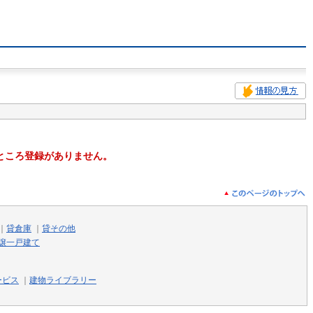
ところ登録がありません。
｜
貸倉庫
｜
貸その他
譲一戸建て
ービス
｜
建物ライブラリー