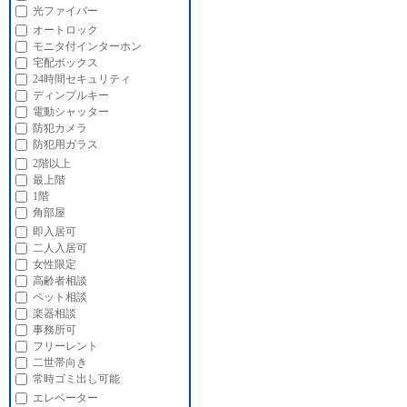
光ファイバー
オートロック
モニタ付インターホン
宅配ボックス
24時間セキュリティ
ディンプルキー
電動シャッター
防犯カメラ
防犯用ガラス
2階以上
最上階
1階
角部屋
即入居可
二人入居可
女性限定
高齢者相談
ペット相談
楽器相談
事務所可
フリーレント
二世帯向き
常時ゴミ出し可能
エレベーター