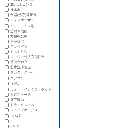
2口以上コンロ
浄水器
食器(洗浄)乾燥機
ディスポーザー
バス・トイレ別
追焚き機能
浴室乾燥機
浴室暖房
ＴＶ付浴室
ミストサウナ
シャワー付洗面化粧台
洗面所独立
温水洗浄便座
タンクレストイレ
エアコン
床暖房
ウォークインクローゼット
収納スペース
床下収納
トランクルーム
シューズボックス
BS端子
CS
CATV