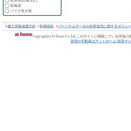
駐車場(近隣含む)
駐輪場
バイク置き場
個人情報保護方針
利用規約
パーソナルデータの外部送信に関するポリシ
Copyright(c) At Home Co.,Ltd.
このサイトに掲載している情報の
賃貸や不動産はアットホーム-賃貸マ