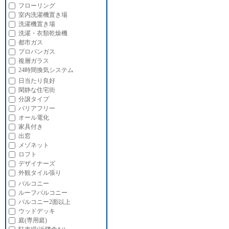
フローリング
室内洗濯機置き場
洗濯機置き場
洗濯・衣類乾燥機
都市ガス
プロパンガス
複層ガラス
24時間換気システム
日当たり良好
閑静な住宅街
分譲タイプ
バリアフリー
オール電化
家具付き
出窓
メゾネット
ロフト
デザイナーズ
外観タイル張り
バルコニー
ルーフバルコニー
バルコニー2面以上
ウッドデッキ
庭(専用庭)