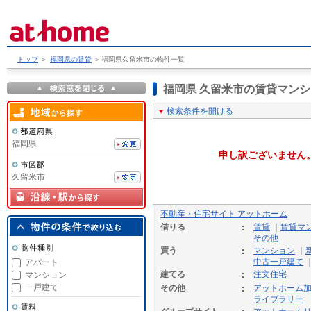
トップ
＞
福岡県の賃貸
＞
福岡県久留米市の物件一覧
福岡県 久留米市の賃貸マン
検索条件を開ける
福岡県
申し訳ございません
久留米市
不動産・住宅サイト アットホーム
借りる
賃貸
｜
賃貸マ
その他
買う
マンション
｜
中古一戸建て
アパート
建てる
注文住宅
マンション
一戸建て
その他
アットホーム
ライブラリー