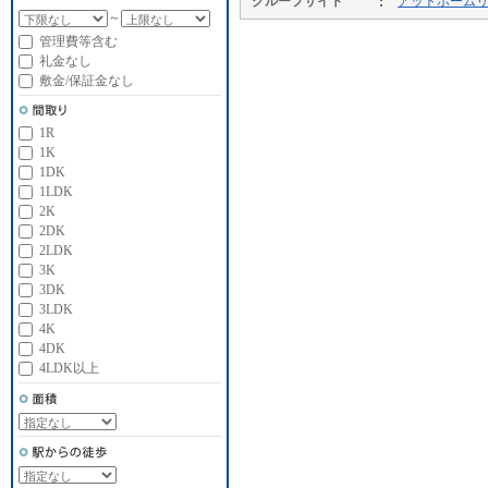
グループサイト
アットホーム
～
管理費等含む
礼金なし
敷金/保証金なし
1R
1K
1DK
1LDK
2K
2DK
2LDK
3K
3DK
3LDK
4K
4DK
4LDK以上