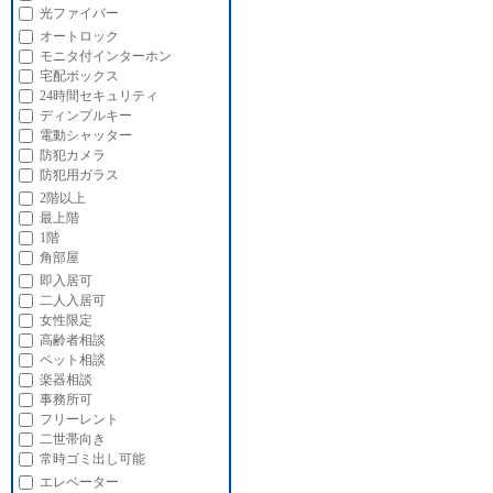
光ファイバー
オートロック
モニタ付インターホン
宅配ボックス
24時間セキュリティ
ディンプルキー
電動シャッター
防犯カメラ
防犯用ガラス
2階以上
最上階
1階
角部屋
即入居可
二人入居可
女性限定
高齢者相談
ペット相談
楽器相談
事務所可
フリーレント
二世帯向き
常時ゴミ出し可能
エレベーター