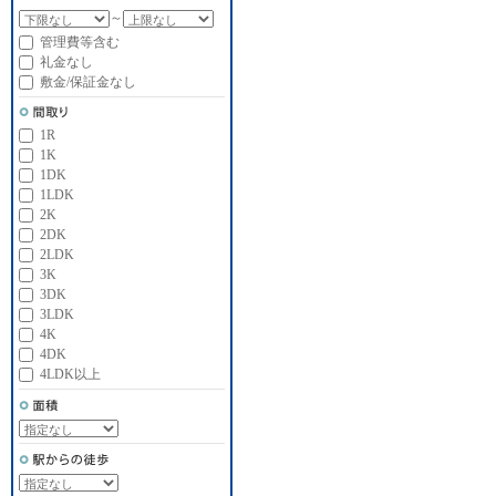
～
管理費等含む
礼金なし
敷金/保証金なし
1R
1K
1DK
1LDK
2K
2DK
2LDK
3K
3DK
3LDK
4K
4DK
4LDK以上