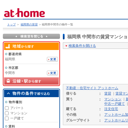
トップ
＞
福岡県の賃貸
＞
福岡県中間市の物件一覧
福岡県 中間市の賃貸マンシ
検索条件を開ける
福岡県
中間市
不動産・住宅サイト アットホーム
借りる
賃貸
｜
賃貸マ
買う
マンション
｜
中古一戸建て
アパート
建てる
注文住宅
マンション
その他
アットホーム
一戸建て
グループサイト
アットホーム