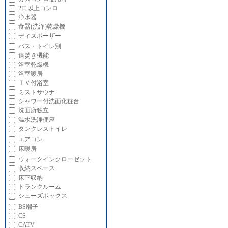
2口以上コンロ
浄水器
食器(洗浄)乾燥機
ディスポーザー
バス・トイレ別
追焚き機能
浴室乾燥機
浴室暖房
ＴＶ付浴室
ミストサウナ
シャワー付洗面化粧台
洗面所独立
温水洗浄便座
タンクレストイレ
エアコン
床暖房
ウォークインクローゼット
収納スペース
床下収納
トランクルーム
シューズボックス
BS端子
CS
CATV