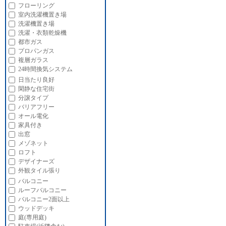
フローリング
室内洗濯機置き場
洗濯機置き場
洗濯・衣類乾燥機
都市ガス
プロパンガス
複層ガラス
24時間換気システム
日当たり良好
閑静な住宅街
分譲タイプ
バリアフリー
オール電化
家具付き
出窓
メゾネット
ロフト
デザイナーズ
外観タイル張り
バルコニー
ルーフバルコニー
バルコニー2面以上
ウッドデッキ
庭(専用庭)