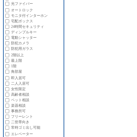
光ファイバー
オートロック
モニタ付インターホン
宅配ボックス
24時間セキュリティ
ディンプルキー
電動シャッター
防犯カメラ
防犯用ガラス
2階以上
最上階
1階
角部屋
即入居可
二人入居可
女性限定
高齢者相談
ペット相談
楽器相談
事務所可
フリーレント
二世帯向き
常時ゴミ出し可能
エレベーター