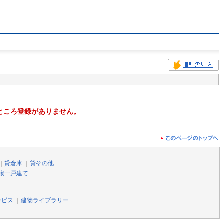
ところ登録がありません。
｜
貸倉庫
｜
貸その他
譲一戸建て
ービス
｜
建物ライブラリー