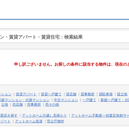
ョン・賃貸アパート・賃貸住宅
：検索結果
申し訳ございません。お探しの条件に該当する物件は、現在の
ンション
｜
賃貸アパート
｜
賃貸一戸建て
｜
貸店舗
｜
貸事務所
｜
貸駐車場
｜
貸土地
新築マンション・分譲マンション
｜
中古マンション
｜
一戸建て
｜
新築一戸建て・分
｜
土地
｜
売店舗
｜
売事務所
｜
売その他
加盟店を探す
｜
アットホーム引越し見積もり
｜
アットホーム不動産一括査定依頼サ
リゾート
｜
アットホーム投資
｜
官公庁物件