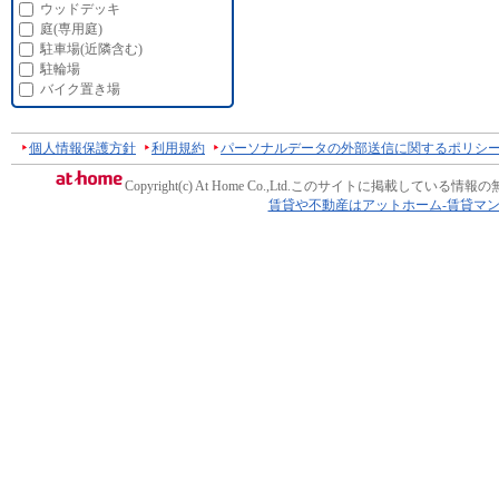
ウッドデッキ
庭(専用庭)
駐車場(近隣含む)
駐輪場
バイク置き場
個人情報保護方針
利用規約
パーソナルデータの外部送信に関するポリシ
Copyright(c) At Home Co.,Ltd.
このサイトに掲載している情報の
賃貸や不動産はアットホーム-賃貸マ