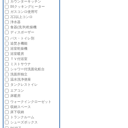
カウンターキッチン
IHクッキングヒーター
ガスコンロ使用可
2口以上コンロ
浄水器
食器(洗浄)乾燥機
ディスポーザー
バス・トイレ別
追焚き機能
浴室乾燥機
浴室暖房
ＴＶ付浴室
ミストサウナ
シャワー付洗面化粧台
洗面所独立
温水洗浄便座
タンクレストイレ
エアコン
床暖房
ウォークインクローゼット
収納スペース
床下収納
トランクルーム
シューズボックス