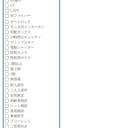
BS端子
CS
CATV
光ファイバー
オートロック
モニタ付インターホン
宅配ボックス
24時間セキュリティ
ディンプルキー
電動シャッター
防犯カメラ
防犯用ガラス
2階以上
最上階
1階
角部屋
即入居可
二人入居可
女性限定
高齢者相談
ペット相談
楽器相談
事務所可
フリーレント
二世帯向き