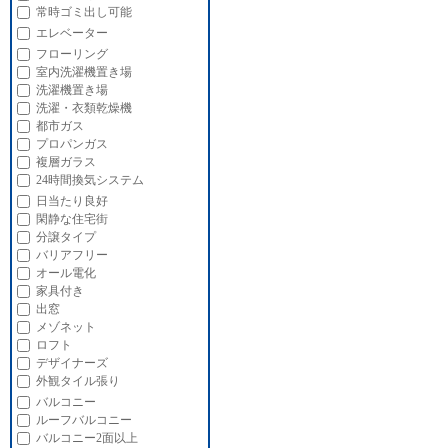
常時ゴミ出し可能
エレベーター
フローリング
室内洗濯機置き場
洗濯機置き場
洗濯・衣類乾燥機
都市ガス
プロパンガス
複層ガラス
24時間換気システム
日当たり良好
閑静な住宅街
分譲タイプ
バリアフリー
オール電化
家具付き
出窓
メゾネット
ロフト
デザイナーズ
外観タイル張り
バルコニー
ルーフバルコニー
バルコニー2面以上