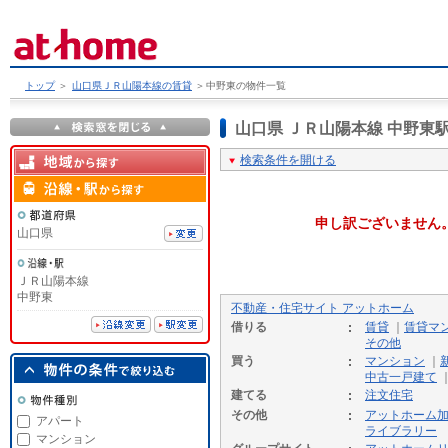
トップ
＞
山口県ＪＲ山陽本線の賃貸
＞
中野東の物件一覧
山口県 ＪＲ山陽本線 中野
検索条件を開ける
申し訳ございません
山口県
ＪＲ山陽本線
中野東
不動産・住宅サイト アットホーム
借りる
賃貸
｜
賃貸マ
その他
買う
マンション
｜
中古一戸建て
建てる
注文住宅
その他
アットホーム
アパート
ライブラリー
マンション