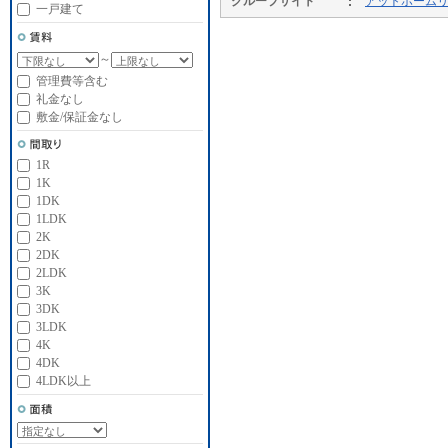
グループサイト
アットホーム
一戸建て
～
管理費等含む
礼金なし
敷金/保証金なし
1R
1K
1DK
1LDK
2K
2DK
2LDK
3K
3DK
3LDK
4K
4DK
4LDK以上