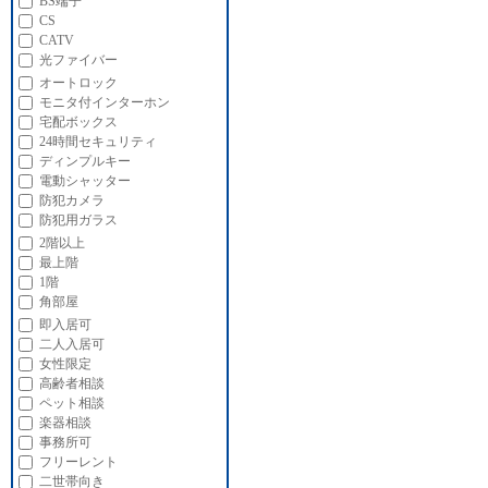
BS端子
CS
CATV
光ファイバー
オートロック
モニタ付インターホン
宅配ボックス
24時間セキュリティ
ディンプルキー
電動シャッター
防犯カメラ
防犯用ガラス
2階以上
最上階
1階
角部屋
即入居可
二人入居可
女性限定
高齢者相談
ペット相談
楽器相談
事務所可
フリーレント
二世帯向き