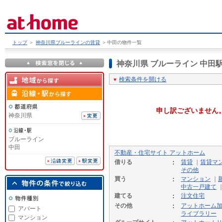
トップ
＞
神奈川県ブルーラインの賃貸
＞
中田の物件一覧
神奈川県 ブルーライン 中
検索条件を開ける
申し訳ございません
神奈川県
ブルーライン
中田
不動産・住宅サイト アットホーム
借りる
賃貸
｜
賃貸マ
その他
買う
マンション
｜
中古一戸建て
建てる
注文住宅
その他
アットホーム
アパート
ライブラリー
マンション