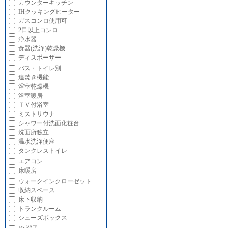
カウンターキッチン
IHクッキングヒーター
ガスコンロ使用可
2口以上コンロ
浄水器
食器(洗浄)乾燥機
ディスポーザー
バス・トイレ別
追焚き機能
浴室乾燥機
浴室暖房
ＴＶ付浴室
ミストサウナ
シャワー付洗面化粧台
洗面所独立
温水洗浄便座
タンクレストイレ
エアコン
床暖房
ウォークインクローゼット
収納スペース
床下収納
トランクルーム
シューズボックス