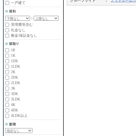
グループサイト
アットホーム
一戸建て
～
管理費等含む
礼金なし
敷金/保証金なし
1R
1K
1DK
1LDK
2K
2DK
2LDK
3K
3DK
3LDK
4K
4DK
4LDK以上