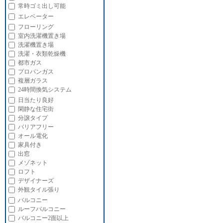
常時ゴミ出し可能
エレベーター
フローリング
室内洗濯機置き場
洗濯機置き場
洗濯・衣類乾燥機
都市ガス
プロパンガス
複層ガラス
24時間換気システム
日当たり良好
閑静な住宅街
分譲タイプ
バリアフリー
オール電化
家具付き
出窓
メゾネット
ロフト
デザイナーズ
外観タイル張り
バルコニー
ルーフバルコニー
バルコニー2面以上