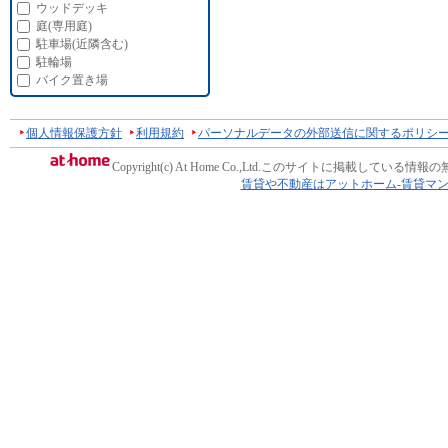
ウッドデッキ
庭(専用庭)
駐車場(近隣含む)
駐輪場
バイク置き場
個人情報保護方針
利用規約
パーソナルデータの外部送信に関するポリシ
Copyright(c) At Home Co.,Ltd.
このサイトに掲載している情報の
賃貸や不動産はアットホーム-賃貸マ