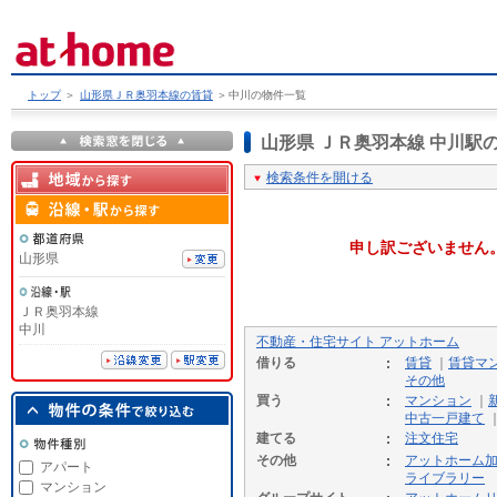
トップ
＞
山形県ＪＲ奥羽本線の賃貸
＞
中川の物件一覧
山形県 ＪＲ奥羽本線 中川
検索条件を開ける
申し訳ございません
山形県
ＪＲ奥羽本線
中川
不動産・住宅サイト アットホーム
借りる
賃貸
｜
賃貸マ
その他
買う
マンション
｜
中古一戸建て
建てる
注文住宅
その他
アットホーム
アパート
ライブラリー
マンション