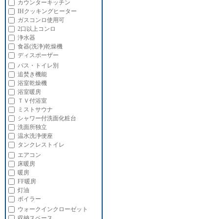
カウンターキッチン
IHクッキングヒーター
ガスコンロ使用可
2口以上コンロ
浄水器
食器(洗浄)乾燥機
ディスポーザー
バス・トイレ別
追焚き機能
浴室乾燥機
浴室暖房
ＴＶ付浴室
ミストサウナ
シャワー付洗面化粧台
洗面所独立
温水洗浄便座
タンクレストイレ
エアコン
床暖房
暖房
FF暖房
灯油
ボイラー
ウォークインクローゼット
収納スペース