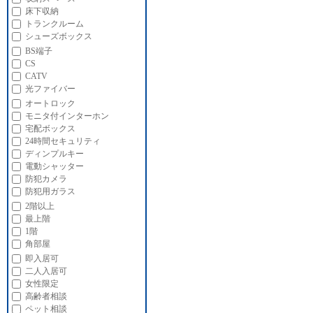
床下収納
トランクルーム
シューズボックス
BS端子
CS
CATV
光ファイバー
オートロック
モニタ付インターホン
宅配ボックス
24時間セキュリティ
ディンプルキー
電動シャッター
防犯カメラ
防犯用ガラス
2階以上
最上階
1階
角部屋
即入居可
二人入居可
女性限定
高齢者相談
ペット相談