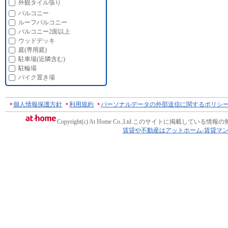
外観タイル張り
バルコニー
ルーフバルコニー
バルコニー2面以上
ウッドデッキ
庭(専用庭)
駐車場(近隣含む)
駐輪場
バイク置き場
個人情報保護方針
利用規約
パーソナルデータの外部送信に関するポリシ
Copyright(c) At Home Co.,Ltd.
このサイトに掲載している情報の
賃貸や不動産はアットホーム-賃貸マ