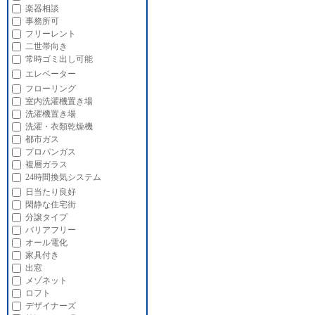
楽器相談
事務所可
フリーレント
二世帯向き
常時ゴミ出し可能
エレベーター
フローリング
室内洗濯機置き場
洗濯機置き場
洗濯・衣類乾燥機
都市ガス
プロパンガス
複層ガラス
24時間換気システム
日当たり良好
閑静な住宅街
分譲タイプ
バリアフリー
オール電化
家具付き
出窓
メゾネット
ロフト
デザイナーズ