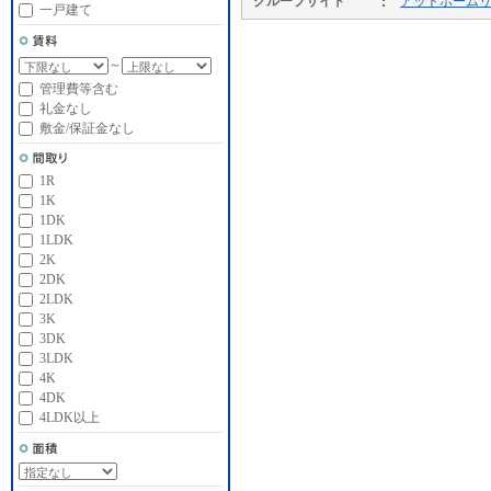
グループサイト
アットホーム
一戸建て
～
管理費等含む
礼金なし
敷金/保証金なし
1R
1K
1DK
1LDK
2K
2DK
2LDK
3K
3DK
3LDK
4K
4DK
4LDK以上