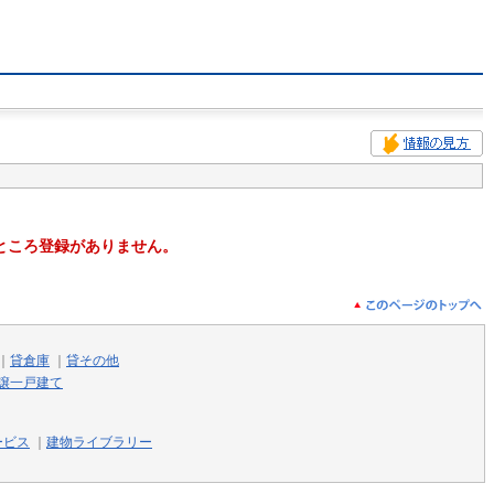
ところ登録がありません。
｜
貸倉庫
｜
貸その他
譲一戸建て
ービス
｜
建物ライブラリー