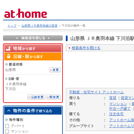
トップ
＞
山形県ＪＲ奥羽本線の賃貸
＞
下川沿の物件一覧
山形県 ＪＲ奥羽本線 下川
検索条件を開ける
山形県
ＪＲ奥羽本線
下川沿
不動産・住宅サイト アットホーム
借りる
賃貸
｜
賃貸マ
買う
マンション
｜
中古一戸建て
建てる
注文住宅
その他
アットホーム
アパート
グループサイト
アットホーム
マンション