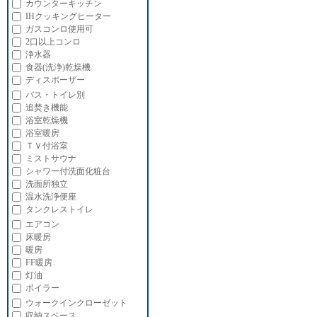
カウンターキッチン
IHクッキングヒーター
ガスコンロ使用可
2口以上コンロ
浄水器
食器(洗浄)乾燥機
ディスポーザー
バス・トイレ別
追焚き機能
浴室乾燥機
浴室暖房
ＴＶ付浴室
ミストサウナ
シャワー付洗面化粧台
洗面所独立
温水洗浄便座
タンクレストイレ
エアコン
床暖房
暖房
FF暖房
灯油
ボイラー
ウォークインクローゼット
収納スペース