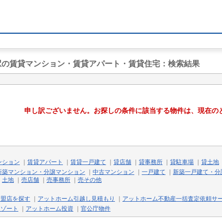
沿駅の賃貸マンション・賃貸アパート・賃貸住宅
：検索結果
申し訳ございません。お探しの条件に該当する物件は、現在の
ンション
｜
賃貸アパート
｜
賃貸一戸建て
｜
貸店舗
｜
貸事務所
｜
貸駐車場
｜
貸土地
新築マンション・分譲マンション
｜
中古マンション
｜
一戸建て
｜
新築一戸建て・分
｜
土地
｜
売店舗
｜
売事務所
｜
売その他
加盟店を探す
｜
アットホーム引越し見積もり
｜
アットホーム不動産一括査定依頼サ
リゾート
｜
アットホーム投資
｜
官公庁物件