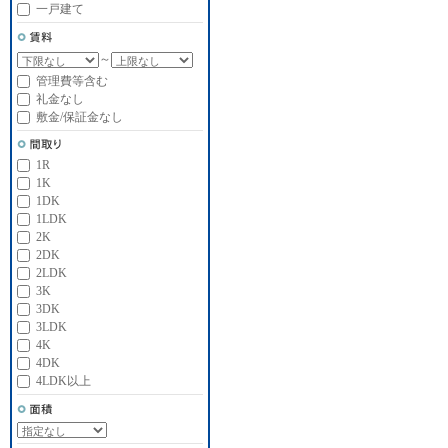
一戸建て
～
管理費等含む
礼金なし
敷金/保証金なし
1R
1K
1DK
1LDK
2K
2DK
2LDK
3K
3DK
3LDK
4K
4DK
4LDK以上