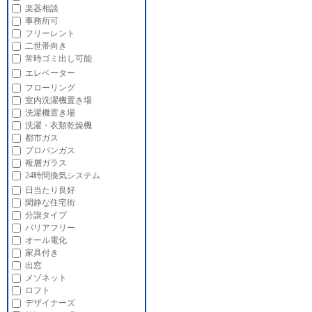
楽器相談
事務所可
フリーレント
二世帯向き
常時ゴミ出し可能
エレベーター
フローリング
室内洗濯機置き場
洗濯機置き場
洗濯・衣類乾燥機
都市ガス
プロパンガス
複層ガラス
24時間換気システム
日当たり良好
閑静な住宅街
分譲タイプ
バリアフリー
オール電化
家具付き
出窓
メゾネット
ロフト
デザイナーズ