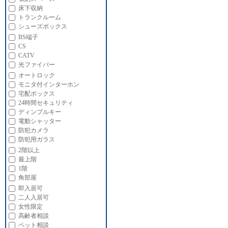
床下収納
トランクルーム
シューズボックス
BS端子
CS
CATV
光ファイバー
オートロック
モニタ付インターホン
宅配ボックス
24時間セキュリティ
ディンプルキー
電動シャッター
防犯カメラ
防犯用ガラス
2階以上
最上階
1階
角部屋
即入居可
二人入居可
女性限定
高齢者相談
ペット相談