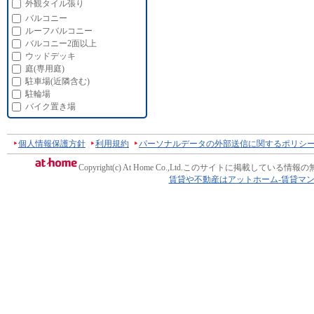
外観タイル張り
バルコニー
ルーフバルコニー
バルコニー2面以上
ウッドデッキ
庭(専用庭)
駐車場(近隣含む)
駐輪場
バイク置き場
個人情報保護方針
利用規約
パーソナルデータの外部送信に関するポリシ
Copyright(c) At Home Co.,Ltd.
このサイトに掲載している情報の
賃貸や不動産はアットホーム-賃貸マ