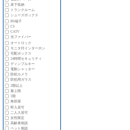
床下収納
トランクルーム
シューズボックス
BS端子
CS
CATV
光ファイバー
オートロック
モニタ付インターホン
宅配ボックス
24時間セキュリティ
ディンプルキー
電動シャッター
防犯カメラ
防犯用ガラス
2階以上
最上階
1階
角部屋
即入居可
二人入居可
女性限定
高齢者相談
ペット相談