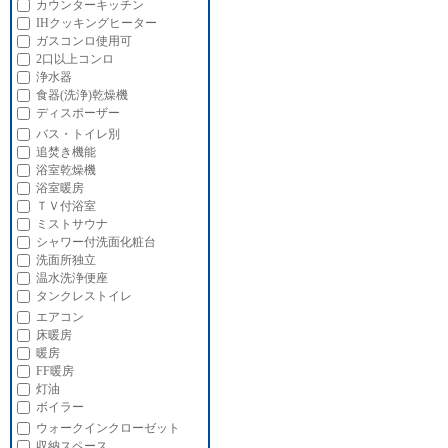
カウンターキッチン
IHクッキングヒーター
ガスコンロ使用可
2口以上コンロ
浄水器
食器(洗浄)乾燥機
ディスポーザー
バス・トイレ別
追焚き機能
浴室乾燥機
浴室暖房
ＴＶ付浴室
ミストサウナ
シャワー付洗面化粧台
洗面所独立
温水洗浄便座
タンクレストイレ
エアコン
床暖房
暖房
FF暖房
灯油
ボイラー
ウォークインクローゼット
収納スペース