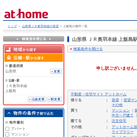
トップ
＞
山形県ＪＲ奥羽本線の賃貸
＞
上飯島の物件一覧
山形県 ＪＲ奥羽本線 上飯
検索条件を開ける
申し訳ございません
山形県
ＪＲ奥羽本線
上飯島
不動産・住宅サイト アットホーム
借りる
賃貸
｜
賃貸マ
その他
買う
マンション
｜
中古一戸建て
建てる
注文住宅
その他
アットホーム
アパート
ライブラリー
マンション