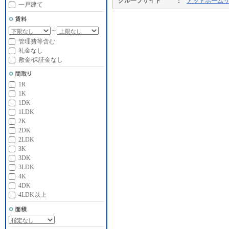
グループサイト
アットホーム
一戸建て
～
管理費等含む
礼金なし
敷金/保証金なし
1R
1K
1DK
1LDK
2K
2DK
2LDK
3K
3DK
3LDK
4K
4DK
4LDK以上