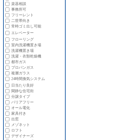
楽器相談
事務所可
フリーレント
二世帯向き
常時ゴミ出し可能
エレベーター
フローリング
室内洗濯機置き場
洗濯機置き場
洗濯・衣類乾燥機
都市ガス
プロパンガス
複層ガラス
24時間換気システム
日当たり良好
閑静な住宅街
分譲タイプ
バリアフリー
オール電化
家具付き
出窓
メゾネット
ロフト
デザイナーズ