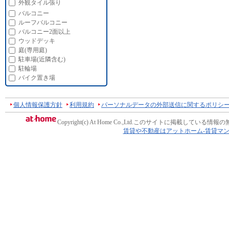
外観タイル張り
バルコニー
ルーフバルコニー
バルコニー2面以上
ウッドデッキ
庭(専用庭)
駐車場(近隣含む)
駐輪場
バイク置き場
個人情報保護方針
利用規約
パーソナルデータの外部送信に関するポリシ
Copyright(c) At Home Co.,Ltd.
このサイトに掲載している情報の
賃貸や不動産はアットホーム-賃貸マ