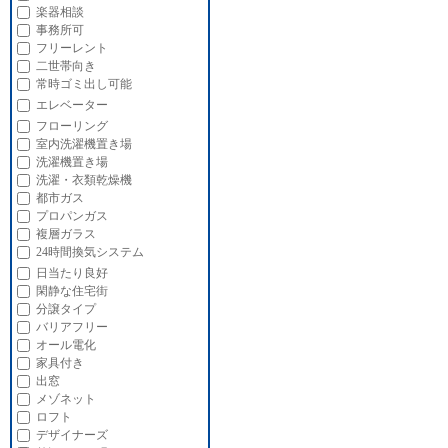
楽器相談
事務所可
フリーレント
二世帯向き
常時ゴミ出し可能
エレベーター
フローリング
室内洗濯機置き場
洗濯機置き場
洗濯・衣類乾燥機
都市ガス
プロパンガス
複層ガラス
24時間換気システム
日当たり良好
閑静な住宅街
分譲タイプ
バリアフリー
オール電化
家具付き
出窓
メゾネット
ロフト
デザイナーズ