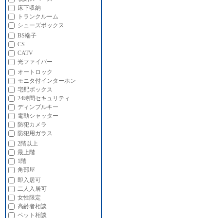
床下収納
トランクルーム
シューズボックス
BS端子
CS
CATV
光ファイバー
オートロック
モニタ付インターホン
宅配ボックス
24時間セキュリティ
ディンプルキー
電動シャッター
防犯カメラ
防犯用ガラス
2階以上
最上階
1階
角部屋
即入居可
二人入居可
女性限定
高齢者相談
ペット相談