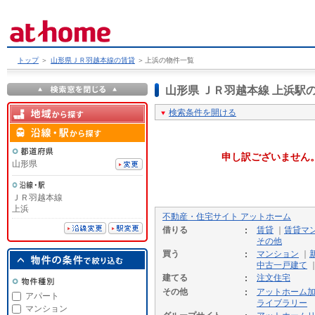
トップ
＞
山形県ＪＲ羽越本線の賃貸
＞
上浜の物件一覧
山形県 ＪＲ羽越本線 上浜
検索条件を開ける
申し訳ございません
山形県
ＪＲ羽越本線
上浜
不動産・住宅サイト アットホーム
借りる
賃貸
｜
賃貸マ
その他
買う
マンション
｜
中古一戸建て
建てる
注文住宅
その他
アットホーム
アパート
ライブラリー
マンション