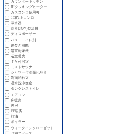
カウンターキッチン
IHクッキングヒーター
ガスコンロ使用可
2口以上コンロ
浄水器
食器(洗浄)乾燥機
ディスポーザー
バス・トイレ別
追焚き機能
浴室乾燥機
浴室暖房
ＴＶ付浴室
ミストサウナ
シャワー付洗面化粧台
洗面所独立
温水洗浄便座
タンクレストイレ
エアコン
床暖房
暖房
FF暖房
灯油
ボイラー
ウォークインクローゼット
収納スペース