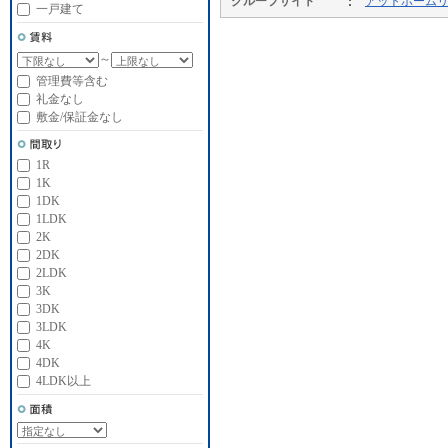
グループサイト
アットホーム
一戸建て
～
管理費等含む
礼金なし
敷金/保証金なし
1R
1K
1DK
1LDK
2K
2DK
2LDK
3K
3DK
3LDK
4K
4DK
4LDK以上