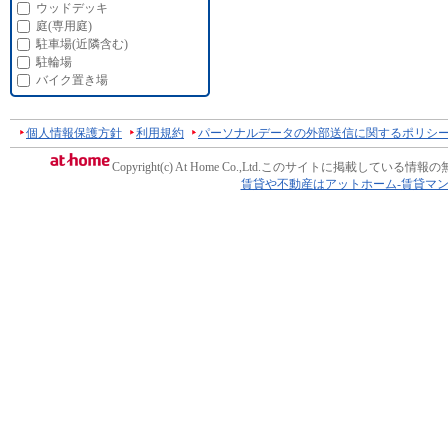
ウッドデッキ
庭(専用庭)
駐車場(近隣含む)
駐輪場
バイク置き場
個人情報保護方針
利用規約
パーソナルデータの外部送信に関するポリシ
Copyright(c) At Home Co.,Ltd.
このサイトに掲載している情報の
賃貸や不動産はアットホーム-賃貸マ