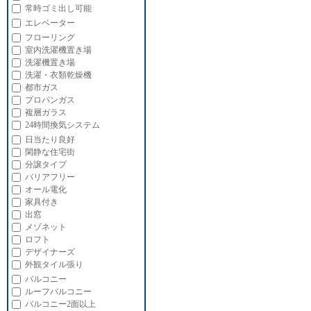
常時ゴミ出し可能
エレベーター
フローリング
室内洗濯機置き場
洗濯機置き場
洗濯・衣類乾燥機
都市ガス
プロパンガス
複層ガラス
24時間換気システム
日当たり良好
閑静な住宅街
分譲タイプ
バリアフリー
オール電化
家具付き
出窓
メゾネット
ロフト
デザイナーズ
外観タイル張り
バルコニー
ルーフバルコニー
バルコニー2面以上