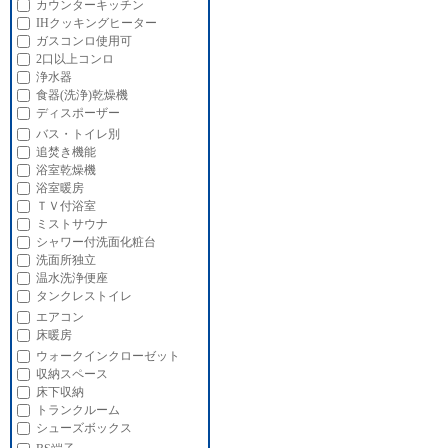
カウンターキッチン
IHクッキングヒーター
ガスコンロ使用可
2口以上コンロ
浄水器
食器(洗浄)乾燥機
ディスポーザー
バス・トイレ別
追焚き機能
浴室乾燥機
浴室暖房
ＴＶ付浴室
ミストサウナ
シャワー付洗面化粧台
洗面所独立
温水洗浄便座
タンクレストイレ
エアコン
床暖房
ウォークインクローゼット
収納スペース
床下収納
トランクルーム
シューズボックス