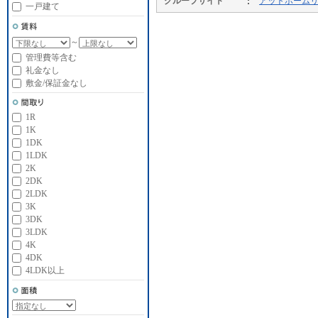
グループサイト
アットホーム
一戸建て
～
管理費等含む
礼金なし
敷金/保証金なし
1R
1K
1DK
1LDK
2K
2DK
2LDK
3K
3DK
3LDK
4K
4DK
4LDK以上