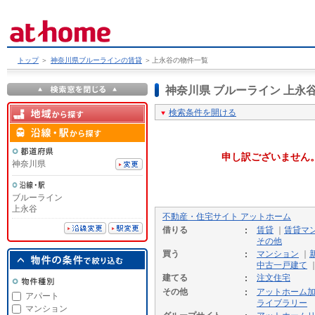
トップ
＞
神奈川県ブルーラインの賃貸
＞
上永谷の物件一覧
神奈川県 ブルーライン 上
検索条件を開ける
申し訳ございません
神奈川県
ブルーライン
上永谷
不動産・住宅サイト アットホーム
借りる
賃貸
｜
賃貸マ
その他
買う
マンション
｜
中古一戸建て
建てる
注文住宅
その他
アットホーム
アパート
ライブラリー
マンション