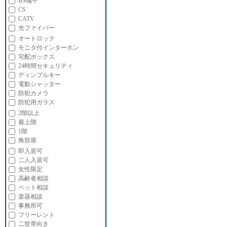
BS端子
CS
CATV
光ファイバー
オートロック
モニタ付インターホン
宅配ボックス
24時間セキュリティ
ディンプルキー
電動シャッター
防犯カメラ
防犯用ガラス
2階以上
最上階
1階
角部屋
即入居可
二人入居可
女性限定
高齢者相談
ペット相談
楽器相談
事務所可
フリーレント
二世帯向き