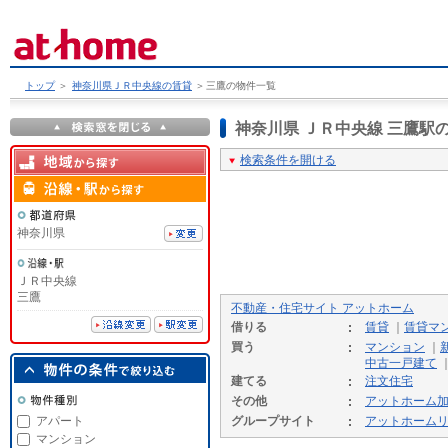
トップ
＞
神奈川県ＪＲ中央線の賃貸
＞
三鷹の物件一覧
神奈川県 ＪＲ中央線 三鷹
検索条件を開ける
神奈川県
ＪＲ中央線
三鷹
不動産・住宅サイト アットホーム
借りる
賃貸
｜
賃貸マ
買う
マンション
｜
中古一戸建て
建てる
注文住宅
その他
アットホーム
アパート
グループサイト
アットホーム
マンション