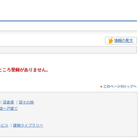
ところ登録がありません。
｜
貸倉庫
｜
貸その他
譲一戸建て
ービス
｜
建物ライブラリー