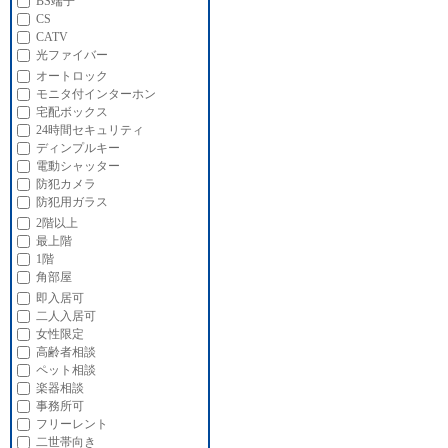
BS端子
CS
CATV
光ファイバー
オートロック
モニタ付インターホン
宅配ボックス
24時間セキュリティ
ディンプルキー
電動シャッター
防犯カメラ
防犯用ガラス
2階以上
最上階
1階
角部屋
即入居可
二人入居可
女性限定
高齢者相談
ペット相談
楽器相談
事務所可
フリーレント
二世帯向き