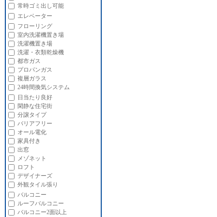
常時ゴミ出し可能
エレベーター
フローリング
室内洗濯機置き場
洗濯機置き場
洗濯・衣類乾燥機
都市ガス
プロパンガス
複層ガラス
24時間換気システム
日当たり良好
閑静な住宅街
分譲タイプ
バリアフリー
オール電化
家具付き
出窓
メゾネット
ロフト
デザイナーズ
外観タイル張り
バルコニー
ルーフバルコニー
バルコニー2面以上