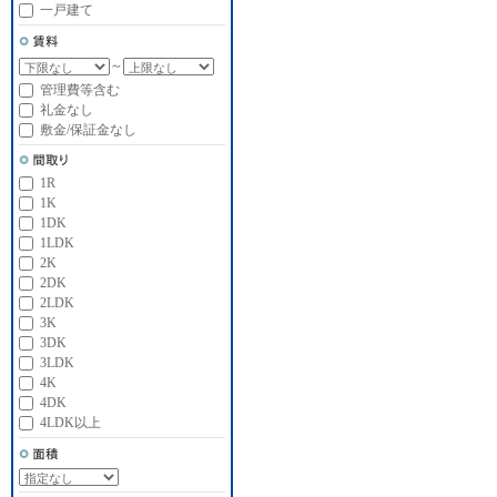
一戸建て
～
管理費等含む
礼金なし
敷金/保証金なし
1R
1K
1DK
1LDK
2K
2DK
2LDK
3K
3DK
3LDK
4K
4DK
4LDK以上