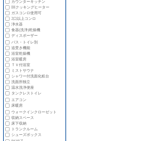
カウンターキッチン
IHクッキングヒーター
ガスコンロ使用可
2口以上コンロ
浄水器
食器(洗浄)乾燥機
ディスポーザー
バス・トイレ別
追焚き機能
浴室乾燥機
浴室暖房
ＴＶ付浴室
ミストサウナ
シャワー付洗面化粧台
洗面所独立
温水洗浄便座
タンクレストイレ
エアコン
床暖房
ウォークインクローゼット
収納スペース
床下収納
トランクルーム
シューズボックス