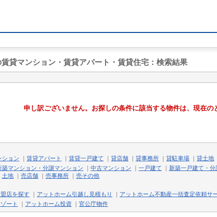
駅の賃貸マンション・賃貸アパート・賃貸住宅
：検索結果
申し訳ございません。お探しの条件に該当する物件は、現在の
ンション
｜
賃貸アパート
｜
賃貸一戸建て
｜
貸店舗
｜
貸事務所
｜
貸駐車場
｜
貸土地
新築マンション・分譲マンション
｜
中古マンション
｜
一戸建て
｜
新築一戸建て・分
｜
土地
｜
売店舗
｜
売事務所
｜
売その他
加盟店を探す
｜
アットホーム引越し見積もり
｜
アットホーム不動産一括査定依頼サ
リゾート
｜
アットホーム投資
｜
官公庁物件