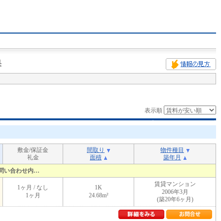
果
表示順
敷金/保証金
間取り
物件種目
礼金
面積
築年月
問い合わせ内…
賃貸マンション
1ヶ月 / なし
1K
2006年3月
1ヶ月
24.68m²
(築20年6ヶ月)