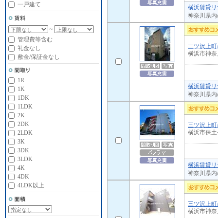
一戸建て
横浜賃貸リ
神奈川県内
～
管理費等含む
三ツ沢上町
礼金なし
横浜市神奈
敷金/保証金なし
1R
横浜賃貸リ
1K
神奈川県内
1DK
1LDK
2K
2DK
三ツ沢上町
横浜市保土
2LDK
3K
3DK
3LDK
横浜賃貸リ
4K
神奈川県内
4DK
4LDK以上
三ツ沢上町
横浜市神奈