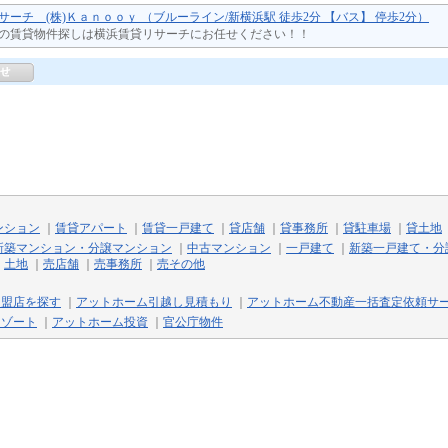
サーチ (株)Ｋａｎｏｏｙ （ブルーライン/新横浜駅 徒歩2分 【バス】 停歩2分）
の賃貸物件探しは横浜賃貸リサーチにお任せください！！
ンション
｜
賃貸アパート
｜
賃貸一戸建て
｜
貸店舗
｜
貸事務所
｜
貸駐車場
｜
貸土地
新築マンション・分譲マンション
｜
中古マンション
｜
一戸建て
｜
新築一戸建て・分
｜
土地
｜
売店舗
｜
売事務所
｜
売その他
加盟店を探す
｜
アットホーム引越し見積もり
｜
アットホーム不動産一括査定依頼サ
リゾート
｜
アットホーム投資
｜
官公庁物件