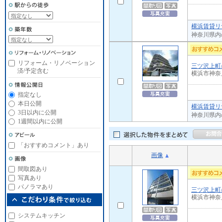
横浜賃貸リ
神奈川県内
リフォーム・リノベーション
三ツ沢上町
済/予定含む
横浜市神奈
指定なし
本日公開
横浜賃貸リ
3日以内に公開
神奈川県内
1週間以内に公開
「おすすめコメント」あり
画像
間取図あり
写真あり
パノラマあり
三ツ沢上町
横浜市神奈
システムキッチン