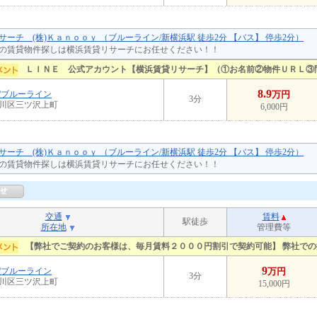
サーチ (株)Ｋａｎｏｏｙ （ブルーライン/新横浜駅 徒歩2分 【バス】 停歩2分）
の賃貸物件探しは横浜賃貸リサーチにお任せください！！
ＬＩＮＥ 公式アカウント【横浜賃貸リサーチ】（①お名前②物件ＵＲＬ③
8.9
/ブルーライン
万円
3分
川区三ツ沢上町
6,000円
サーチ (株)Ｋａｎｏｏｙ （ブルーライン/新横浜駅 徒歩2分 【バス】 停歩2分）
の賃貸物件探しは横浜賃貸リサーチにお任せください！！
交通
賃料
駅徒歩
所在地
管理費等
【弊社でご契約のお客様は、毎月賃料２０００円割引で契約可能】 弊社で
9
/ブルーライン
万円
3分
川区三ツ沢上町
15,000円