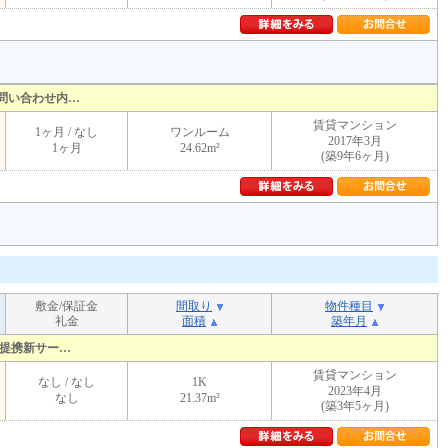
問い合わせ内…
賃貸マンション
1ヶ月 / なし
ワンルーム
2017年3月
1ヶ月
24.62m²
(築9年6ヶ月)
敷金/保証金
間取り
物件種目
礼金
面積
築年月
の提携新サー…
賃貸マンション
なし / なし
1K
2023年4月
なし
21.37m²
(築3年5ヶ月)