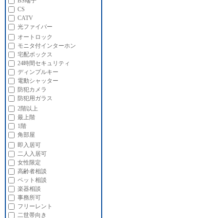
BS端子
CS
CATV
光ファイバー
オートロック
モニタ付インターホン
宅配ボックス
24時間セキュリティ
ディンプルキー
電動シャッター
防犯カメラ
防犯用ガラス
2階以上
最上階
1階
角部屋
即入居可
二人入居可
女性限定
高齢者相談
ペット相談
楽器相談
事務所可
フリーレント
二世帯向き