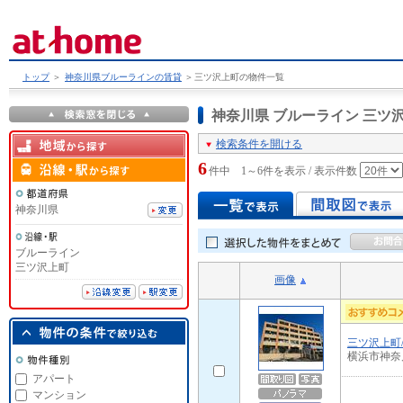
トップ
＞
神奈川県ブルーラインの賃貸
＞
三ツ沢上町の物件一覧
神奈川県 ブルーライン 三
検索条件を開ける
6
件中 1～6件を表示 / 表示件数
神奈川県
ブルーライン
三ツ沢上町
画像
三ツ沢上町
横浜市神奈
アパート
マンション