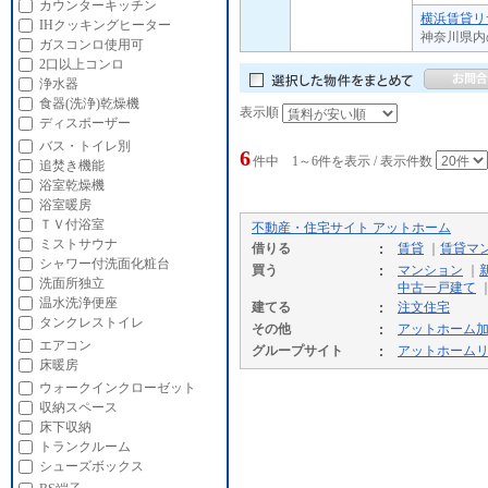
カウンターキッチン
横浜賃貸リ
IHクッキングヒーター
神奈川県内
ガスコンロ使用可
2口以上コンロ
浄水器
食器(洗浄)乾燥機
表示順
ディスポーザー
バス・トイレ別
6
件中 1～6件を表示 / 表示件数
追焚き機能
浴室乾燥機
浴室暖房
ＴＶ付浴室
不動産・住宅サイト アットホーム
ミストサウナ
借りる
賃貸
｜
賃貸マ
シャワー付洗面化粧台
買う
マンション
｜
洗面所独立
中古一戸建て
温水洗浄便座
建てる
注文住宅
タンクレストイレ
その他
アットホーム
エアコン
グループサイト
アットホーム
床暖房
ウォークインクローゼット
収納スペース
床下収納
トランクルーム
シューズボックス