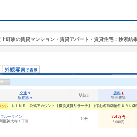
ツ沢上町駅の賃貸マンション・賃貸アパート・賃貸住宅
：検索結
交通
賃料
駅徒歩
所在地
管理費等
ＬＩＮＥ 公式アカウント【横浜賃貸リサーチ】（①お名前②物件ＵＲＬ③
7.4
/ブルーライン
万円
16分
川区神大寺１丁目
5,000円