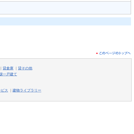
｜
貸倉庫
｜
貸その他
譲一戸建て
ービス
｜
建物ライブラリー