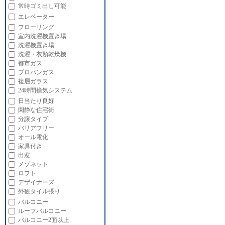
常時ゴミ出し可能
エレベーター
フローリング
室内洗濯機置き場
洗濯機置き場
洗濯・衣類乾燥機
都市ガス
プロパンガス
複層ガラス
24時間換気システム
日当たり良好
閑静な住宅街
分譲タイプ
バリアフリー
オール電化
家具付き
出窓
メゾネット
ロフト
デザイナーズ
外観タイル張り
バルコニー
ルーフバルコニー
バルコニー2面以上