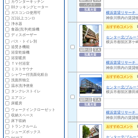
カウンターキッチン
IHクッキングヒーター
横浜賃貸リサーチ 
ガスコンロ使用可
神奈川県内の賃貸
2口以上コンロ
浄水器
食器(洗浄)乾燥機
ディスポーザー
センター北/ブルー
バス・トイレ別
横浜市都筑区茅ケ
追焚き機能
浴室乾燥機
浴室暖房
横浜賃貸リサーチ 
ＴＶ付浴室
神奈川県内の賃貸
ミストサウナ
シャワー付洗面化粧台
洗面所独立
温水洗浄便座
センター北/ブルー
タンクレストイレ
横浜市都筑区勝田
エアコン
床暖房
ウォークインクローゼット
横浜賃貸リサーチ 
収納スペース
神奈川県内の賃貸
床下収納
トランクルーム
シューズボックス
センター北/ブルー