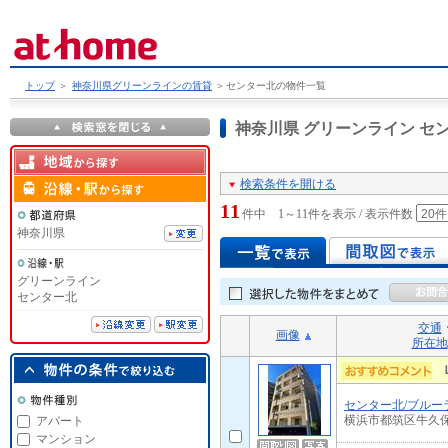
トップ
＞
神奈川県グリーンラインの賃貸
＞
センター北の物件一覧
神奈川県 グリーンライン 
検索条件を開ける
11
件中 1～11件を表示 / 表示件数
神奈川県
グリーンライン
センター北
交通
画像
所在地
センター北/ブルー
横浜市都筑区牛久
アパート
マンション