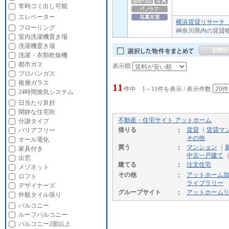
常時ゴミ出し可能
エレベーター
横浜賃貸リサーチ 
フローリング
神奈川県内の賃貸
室内洗濯機置き場
洗濯機置き場
洗濯・衣類乾燥機
都市ガス
表示順
プロパンガス
複層ガラス
11
件中 1～11件を表示 / 表示件数
24時間換気システム
日当たり良好
閑静な住宅街
不動産・住宅サイト アットホーム
分譲タイプ
借りる
賃貸
｜
賃貸マ
バリアフリー
その他
オール電化
買う
マンション
｜
家具付き
中古一戸建て
出窓
建てる
注文住宅
メゾネット
その他
アットホーム
ロフト
ライブラリー
デザイナーズ
グループサイト
アットホーム
外観タイル張り
バルコニー
ルーフバルコニー
バルコニー2面以上