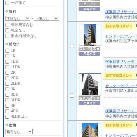
一戸建て
横浜賃貸リサーチ 
神奈川県内の賃貸
～
管理費等含む
礼金なし
敷金/保証金なし
センター北/ブルー
横浜市都筑区茅ケ
1R
1K
横浜賃貸リサーチ 
1DK
神奈川県内の賃貸
1LDK
2K
2DK
2LDK
センター北/ブルー
3K
横浜市都筑区北山
3DK
3LDK
4K
横浜賃貸リサーチ 
4DK
神奈川県内の賃貸
4LDK以上
センター北/ブルー