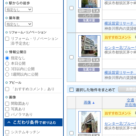
横浜市都筑区茅ケ
横浜賃貸リサーチ 
神奈川県内の賃貸
リフォーム・リノベーション
済/予定含む
センター北/ブルー
横浜市都筑区茅ケ
指定なし
本日公開
3日以内に公開
横浜賃貸リサーチ 
1週間以内に公開
神奈川県内の賃貸
「おすすめコメント」あり
交通
画像
間取図あり
所在地
写真あり
パノラマあり
センター北/ブルー
横浜市都筑区茅ケ
システムキッチン