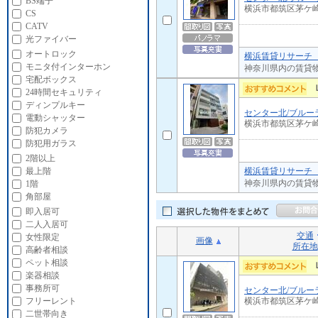
BS端子
横浜市都筑区茅ケ
CS
CATV
光ファイバー
オートロック
横浜賃貸リサーチ 
モニタ付インターホン
神奈川県内の賃貸
宅配ボックス
24時間セキュリティ
ディンプルキー
センター北/ブルー
電動シャッター
横浜市都筑区茅ケ
防犯カメラ
防犯用ガラス
2階以上
横浜賃貸リサーチ 
最上階
神奈川県内の賃貸
1階
角部屋
即入居可
二人入居可
交通
女性限定
画像
所在地
高齢者相談
ペット相談
楽器相談
事務所可
センター北/ブルー
横浜市都筑区茅ケ
フリーレント
二世帯向き