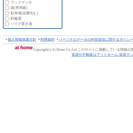
ウッドデッキ
庭(専用庭)
駐車場(近隣含む)
駐輪場
バイク置き場
個人情報保護方針
利用規約
パーソナルデータの外部送信に関するポリシ
Copyright(c) At Home Co.,Ltd.
このサイトに掲載している情報の
賃貸や不動産はアットホーム-賃貸マ