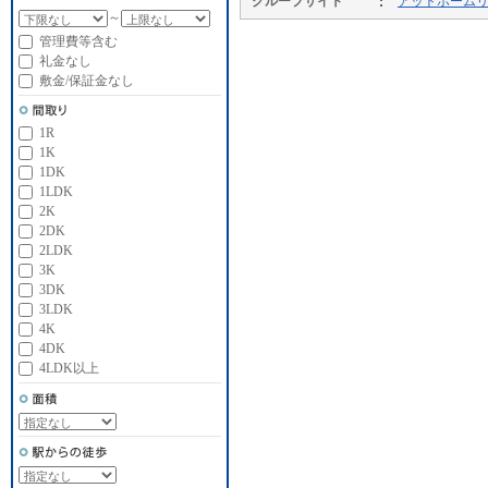
グループサイト
アットホーム
～
管理費等含む
礼金なし
敷金/保証金なし
1R
1K
1DK
1LDK
2K
2DK
2LDK
3K
3DK
3LDK
4K
4DK
4LDK以上