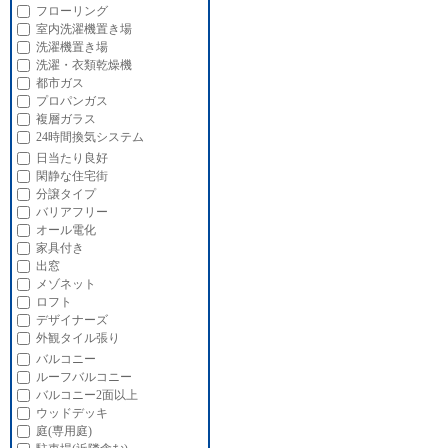
フローリング
室内洗濯機置き場
洗濯機置き場
洗濯・衣類乾燥機
都市ガス
プロパンガス
複層ガラス
24時間換気システム
日当たり良好
閑静な住宅街
分譲タイプ
バリアフリー
オール電化
家具付き
出窓
メゾネット
ロフト
デザイナーズ
外観タイル張り
バルコニー
ルーフバルコニー
バルコニー2面以上
ウッドデッキ
庭(専用庭)