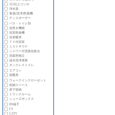
2口以上コンロ
浄水器
食器(洗浄)乾燥機
ディスポーザー
バス・トイレ別
追焚き機能
浴室乾燥機
浴室暖房
ＴＶ付浴室
ミストサウナ
シャワー付洗面化粧台
洗面所独立
温水洗浄便座
タンクレストイレ
エアコン
床暖房
ウォークインクローゼット
収納スペース
床下収納
トランクルーム
シューズボックス
BS端子
CS
CATV