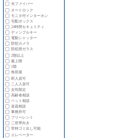
光ファイバー
オートロック
モニタ付インターホン
宅配ボックス
24時間セキュリティ
ディンプルキー
電動シャッター
防犯カメラ
防犯用ガラス
2階以上
最上階
1階
角部屋
即入居可
二人入居可
女性限定
高齢者相談
ペット相談
楽器相談
事務所可
フリーレント
二世帯向き
常時ゴミ出し可能
エレベーター