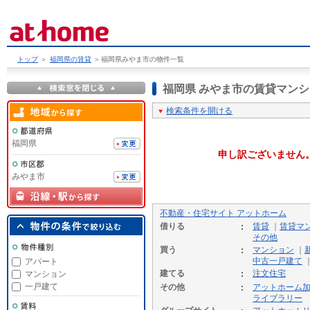
トップ
＞
福岡県の賃貸
＞
福岡県みやま市の物件一覧
福岡県 みやま市の賃貸マン
検索条件を開ける
福岡県
申し訳ございません
みやま市
不動産・住宅サイト アットホーム
借りる
賃貸
｜
賃貸マ
その他
買う
マンション
｜
中古一戸建て
アパート
建てる
注文住宅
マンション
一戸建て
その他
アットホーム
ライブラリー