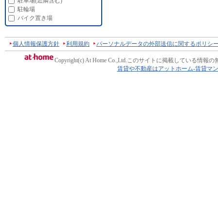
駐車場(近隣含む)
駐輪場
バイク置き場
個人情報保護方針
利用規約
パーソナルデータの外部送信に関するポリシ
Copyright(c) At Home Co.,Ltd.
このサイトに掲載している情報の
賃貸や不動産はアットホーム-賃貸マ