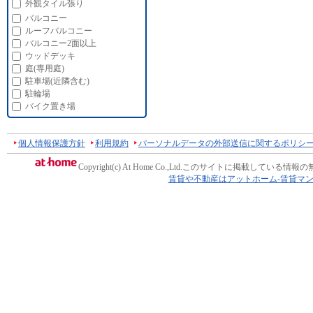
外観タイル張り
バルコニー
ルーフバルコニー
バルコニー2面以上
ウッドデッキ
庭(専用庭)
駐車場(近隣含む)
駐輪場
バイク置き場
個人情報保護方針
利用規約
パーソナルデータの外部送信に関するポリシ
Copyright(c) At Home Co.,Ltd.
このサイトに掲載している情報の
賃貸や不動産はアットホーム-賃貸マ