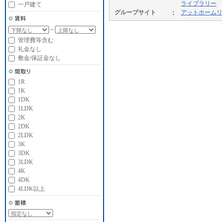
ライブラリー
一戸建て
グループサイト
アットホーム
～
管理費等含む
礼金なし
敷金/保証金なし
1R
1K
1DK
1LDK
2K
2DK
2LDK
3K
3DK
3LDK
4K
4DK
4LDK以上