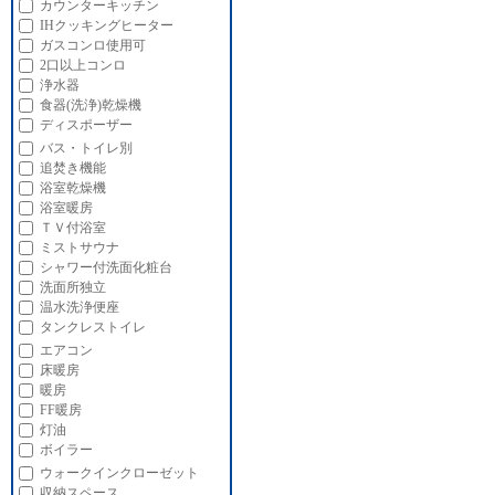
カウンターキッチン
IHクッキングヒーター
ガスコンロ使用可
2口以上コンロ
浄水器
食器(洗浄)乾燥機
ディスポーザー
バス・トイレ別
追焚き機能
浴室乾燥機
浴室暖房
ＴＶ付浴室
ミストサウナ
シャワー付洗面化粧台
洗面所独立
温水洗浄便座
タンクレストイレ
エアコン
床暖房
暖房
FF暖房
灯油
ボイラー
ウォークインクローゼット
収納スペース