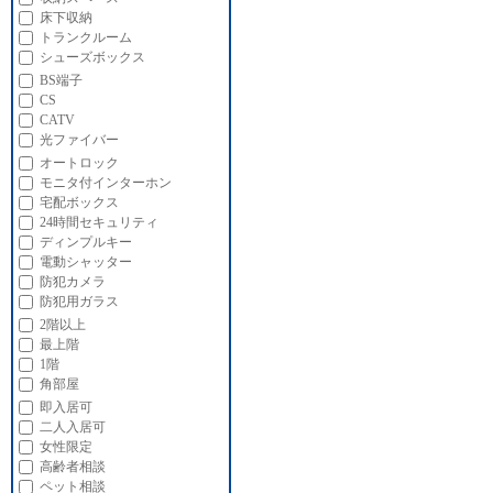
床下収納
トランクルーム
シューズボックス
BS端子
CS
CATV
光ファイバー
オートロック
モニタ付インターホン
宅配ボックス
24時間セキュリティ
ディンプルキー
電動シャッター
防犯カメラ
防犯用ガラス
2階以上
最上階
1階
角部屋
即入居可
二人入居可
女性限定
高齢者相談
ペット相談