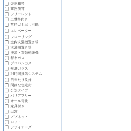
楽器相談
事務所可
フリーレント
二世帯向き
常時ゴミ出し可能
エレベーター
フローリング
室内洗濯機置き場
洗濯機置き場
洗濯・衣類乾燥機
都市ガス
プロパンガス
複層ガラス
24時間換気システム
日当たり良好
閑静な住宅街
分譲タイプ
バリアフリー
オール電化
家具付き
出窓
メゾネット
ロフト
デザイナーズ