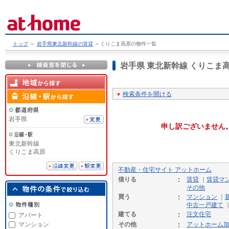
トップ
＞
岩手県東北新幹線の賃貸
＞
くりこま高原の物件一覧
岩手県 東北新幹線 くりこ
検索条件を開ける
岩手県
申し訳ございません
東北新幹線
くりこま高原
不動産・住宅サイト アットホーム
借りる
賃貸
｜
賃貸マ
その他
買う
マンション
｜
中古一戸建て
建てる
注文住宅
アパート
マンション
その他
アットホーム