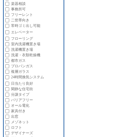
楽器相談
事務所可
フリーレント
二世帯向き
常時ゴミ出し可能
エレベーター
フローリング
室内洗濯機置き場
洗濯機置き場
洗濯・衣類乾燥機
都市ガス
プロパンガス
複層ガラス
24時間換気システム
日当たり良好
閑静な住宅街
分譲タイプ
バリアフリー
オール電化
家具付き
出窓
メゾネット
ロフト
デザイナーズ