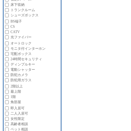
床下収納
トランクルーム
シューズボックス
BS端子
CS
CATV
光ファイバー
オートロック
モニタ付インターホン
宅配ボックス
24時間セキュリティ
ディンプルキー
電動シャッター
防犯カメラ
防犯用ガラス
2階以上
最上階
1階
角部屋
即入居可
二人入居可
女性限定
高齢者相談
ペット相談