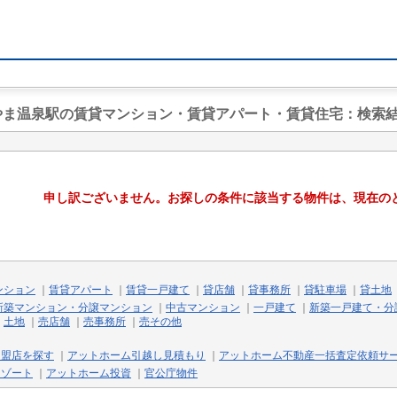
のやま温泉駅の賃貸マンション・賃貸アパート・賃貸住宅
：検索
申し訳ございません。お探しの条件に該当する物件は、現在の
ンション
｜
賃貸アパート
｜
賃貸一戸建て
｜
貸店舗
｜
貸事務所
｜
貸駐車場
｜
貸土地
新築マンション・分譲マンション
｜
中古マンション
｜
一戸建て
｜
新築一戸建て・分
｜
土地
｜
売店舗
｜
売事務所
｜
売その他
加盟店を探す
｜
アットホーム引越し見積もり
｜
アットホーム不動産一括査定依頼サ
リゾート
｜
アットホーム投資
｜
官公庁物件