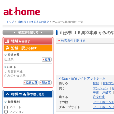
トップ
＞
山形県ＪＲ奥羽本線の賃貸
＞
かみのやま温泉の物件一覧
山形県 ＪＲ奥羽本線 かみ
検索条件を開ける
山形県
ＪＲ奥羽本線
かみのやま温泉
不動産・住宅サイト アットホーム
借りる
賃貸
｜
賃貸マ
買う
マンション
｜
中古一戸建て
建てる
注文住宅
その他
アットホーム
アパート
グループサイト
アットホーム
マンション