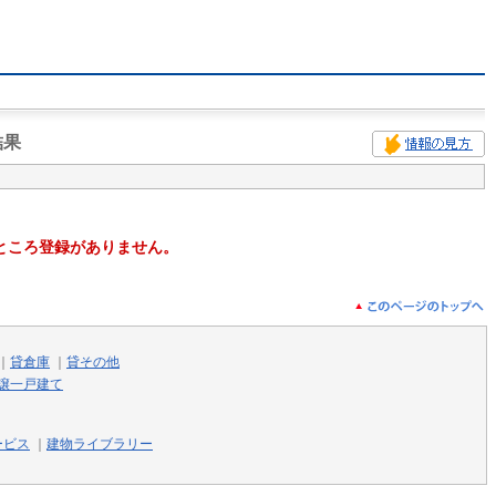
結果
ところ登録がありません。
｜
貸倉庫
｜
貸その他
譲一戸建て
ービス
｜
建物ライブラリー