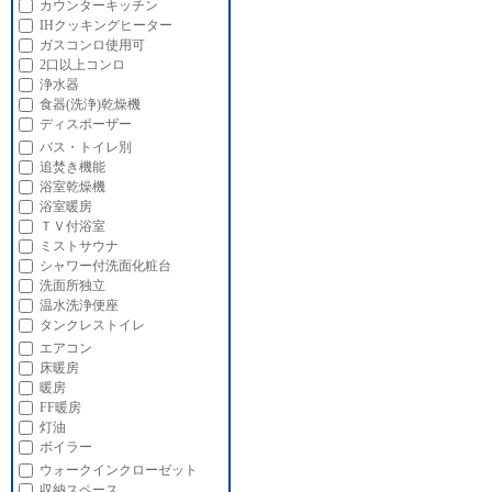
カウンターキッチン
IHクッキングヒーター
ガスコンロ使用可
2口以上コンロ
浄水器
食器(洗浄)乾燥機
ディスポーザー
バス・トイレ別
追焚き機能
浴室乾燥機
浴室暖房
ＴＶ付浴室
ミストサウナ
シャワー付洗面化粧台
洗面所独立
温水洗浄便座
タンクレストイレ
エアコン
床暖房
暖房
FF暖房
灯油
ボイラー
ウォークインクローゼット
収納スペース