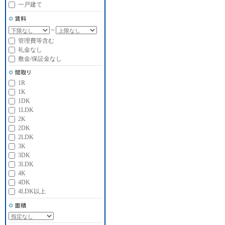
一戸建て
～
管理費等含む
礼金なし
敷金/保証金なし
1R
1K
1DK
1LDK
2K
2DK
2LDK
3K
3DK
3LDK
4K
4DK
4LDK以上