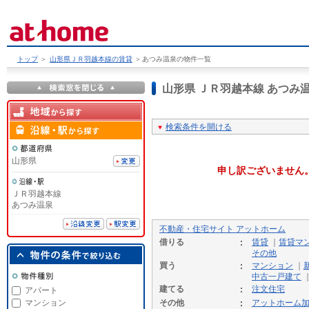
トップ
＞
山形県ＪＲ羽越本線の賃貸
＞
あつみ温泉の物件一覧
山形県 ＪＲ羽越本線 あつ
検索条件を開ける
山形県
申し訳ございません
ＪＲ羽越本線
あつみ温泉
不動産・住宅サイト アットホーム
借りる
賃貸
｜
賃貸マ
その他
買う
マンション
｜
中古一戸建て
建てる
注文住宅
アパート
マンション
その他
アットホーム