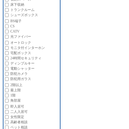
床下収納
トランクルーム
シューズボックス
BS端子
CS
CATV
光ファイバー
オートロック
モニタ付インターホン
宅配ボックス
24時間セキュリティ
ディンプルキー
電動シャッター
防犯カメラ
防犯用ガラス
2階以上
最上階
1階
角部屋
即入居可
二人入居可
女性限定
高齢者相談
ペット相談