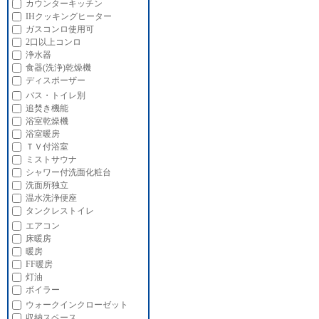
カウンターキッチン
IHクッキングヒーター
ガスコンロ使用可
2口以上コンロ
浄水器
食器(洗浄)乾燥機
ディスポーザー
バス・トイレ別
追焚き機能
浴室乾燥機
浴室暖房
ＴＶ付浴室
ミストサウナ
シャワー付洗面化粧台
洗面所独立
温水洗浄便座
タンクレストイレ
エアコン
床暖房
暖房
FF暖房
灯油
ボイラー
ウォークインクローゼット
収納スペース