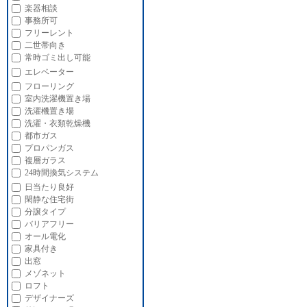
楽器相談
事務所可
フリーレント
二世帯向き
常時ゴミ出し可能
エレベーター
フローリング
室内洗濯機置き場
洗濯機置き場
洗濯・衣類乾燥機
都市ガス
プロパンガス
複層ガラス
24時間換気システム
日当たり良好
閑静な住宅街
分譲タイプ
バリアフリー
オール電化
家具付き
出窓
メゾネット
ロフト
デザイナーズ