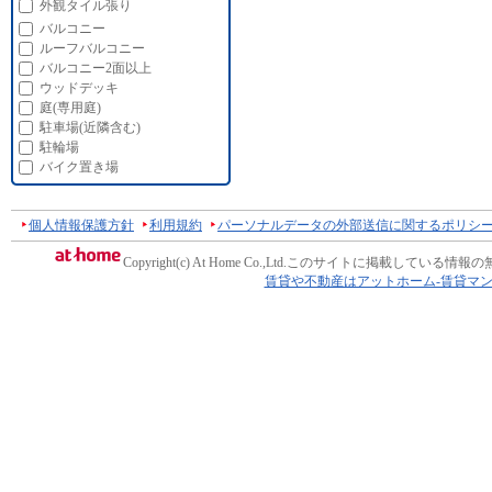
外観タイル張り
バルコニー
ルーフバルコニー
バルコニー2面以上
ウッドデッキ
庭(専用庭)
駐車場(近隣含む)
駐輪場
バイク置き場
個人情報保護方針
利用規約
パーソナルデータの外部送信に関するポリシ
Copyright(c) At Home Co.,Ltd.
このサイトに掲載している情報の
賃貸や不動産はアットホーム-賃貸マ