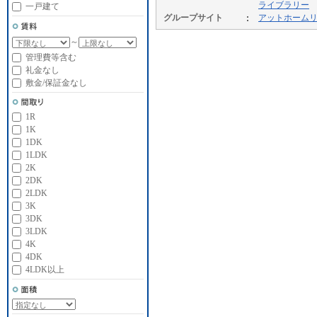
ライブラリー
一戸建て
グループサイト
アットホーム
～
管理費等含む
礼金なし
敷金/保証金なし
1R
1K
1DK
1LDK
2K
2DK
2LDK
3K
3DK
3LDK
4K
4DK
4LDK以上